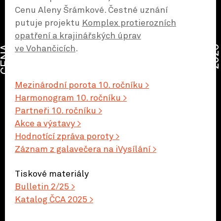
Cenu Aleny Šrámkové. Čestné uznání
putuje projektu
Komplex protierozních
opatření a krajinářských úprav
CENA
2026
ve Vohančicích
.
Mezinárodní porota 10. ročníku
Harmonogram 10. ročníku
Partneři 10. ročníku
Akce a výstavy
Hodnotící zpráva poroty
Záznam z galavečera na iVysílání
Tiskové materiály
Bulletin 2/25
Katalog ČCA 2025