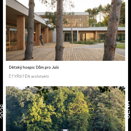
Dětský hospic Dům pro Julii
ČTYŘSTĚN architekti
CENA
2026