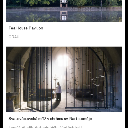
Tea House Pavilion
GRAU
Svatováclavská mříž v chrámu sv. Bartoloměje
Tomáš Hladík, Antonín Hůla, Vojtěch Ertl