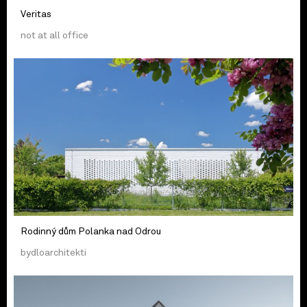
Veritas
not at all office
Rodinný dům Polanka nad Odrou
bydloarchitekti