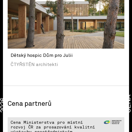
Dětský hospic Dům pro Julii
ČTYŘSTĚN architekti
CENA
2026
Cena partnerů
Cena Ministerstva pro místní
rozvoj ČR za prosazování kvalitní