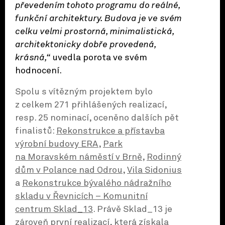
převedením tohoto programu do reálné,
funkční architektury. Budova je ve svém
celku velmi prostorná, minimalistická,
architektonicky dobře provedená,
krásná,“
uvedla porota ve svém
hodnocení.
Spolu s vítězným projektem bylo
z celkem 271 přihlášených realizací,
resp. 25 nominací, oceněno dalších pět
finalistů:
Rekonstrukce a přístavba
výrobní budovy ERA
,
Park
na Moravském náměstí v Brně
,
Rodinný
dům v Polance nad Odrou
,
Vila Sidonius
a
Rekonstrukce bývalého nádražního
skladu v Řevnicích – Komunitní
centrum Sklad_13
. Právě Sklad_13 je
zároveň první realizací, která získala