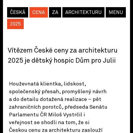
ČESKÁ
CENA
ZA
ARCHITEKTURU
MENU
2025
Vítězem České ceny za architekturu
2025 je dětský hospic Dům pro Julii
Houževnatá klientka, lidskost,
společenský přesah, promyšlený návrh
a do detailu dotažená realizace – pět
zahraničních porotců, předseda Senátu
Parlamentu ČR Miloš Vystrčil i
veřejnost se shodli na tom, že si
Českou cenu za architekturu zaslouží