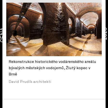
CENA
2026
Rekonstrukce historického vodárenského areálu
bývalých městských vodojemů, Žlutý kopec v
Brně
David Prudík architekti