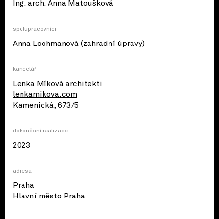
Ing. arch. Anna Matoušková
spolupracovníci
Anna Lochmanová (zahradní úpravy)
kancelář
Lenka Míková architekti
lenkamikova.com
Kamenická, 673/5
dokončení realizace
2023
adresa
Praha
© OpenStreetMap contributors
Hlavní město Praha