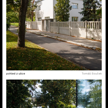
pohled z ulice
Tomáš Souček