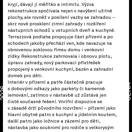
kryjí, dávají jí měřítko a intimitu. Výzva
rekonstrukce spočívala nejen v navýšení užitné
plochy, ale rovněž v posílení vazby se zahradou –
skrz nové prosklení zimní zahrady i rozšíření
nástupních schodů u vstupních dveří a kuchyně.
Terrazzová podlaha propojuje část přízemí a po
schodech jakoby přechází ven, kde navazuje na
obnovenou soklovou římsu domu i venkovní
zídky. Rekonstrukce zahrnovala i obnovu plotu,
úpravu zahrady, nový parkovací přístřešek
propojený s venkovní kuchyní, bazén a zahradní
domek pro děti.
Interiér v přízemí a patře částečně pracuje
CENA
2026
s dobovými odkazy jako parkety či kamenné
lemování, zatímco v nástavbě už zůstává jen
čisté současné řešení. Vnitřní dispozice se
v zásadě drží původního rozvržení – přízemí jako
hlavní obytné patro s kuchyní a jídelním koutem,
další patro jako ložnice a zázemí pro děti,
nástavba jako soukromí pro rodiče s velkorysým