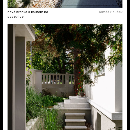
nová branka s koutem na
Tomáš Souček
popelnice