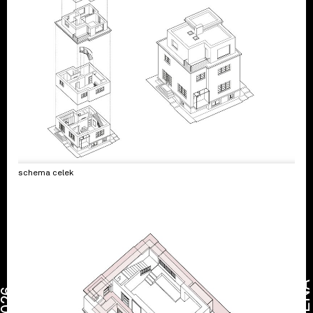
schema celek
CENA
2026