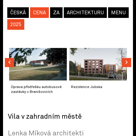
ČESKÁ
CENA
ZA
ARCHITEKTURU
MENU
2025
Úprava přístřešku autobusové
Rezidence Juliska
zastávky v Branišovicích
Vila v zahradním městě
Lenka Míková architekti