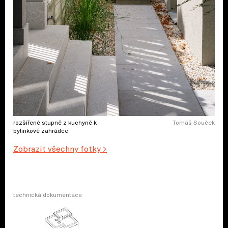
rozšířené stupně z kuchyně k
Tomáš Souček
bylinkové zahrádce
Zobrazit všechny fotky >
technická dokumentace