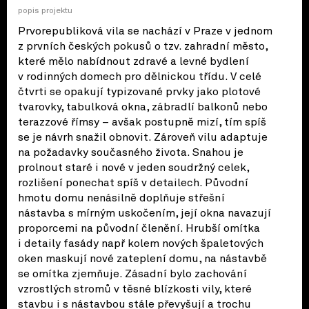
popis projektu
Prvorepubliková vila se nachází v Praze v jednom
z prvních českých pokusů o tzv. zahradní město,
které mělo nabídnout zdravé a levné bydlení
v rodinných domech pro dělnickou třídu. V celé
čtvrti se opakují typizované prvky jako plotové
tvarovky, tabulková okna, zábradlí balkonů nebo
terazzové římsy – avšak postupně mizí, tím spíš
se je návrh snažil obnovit. Zároveň vilu adaptuje
na požadavky současného života. Snahou je
prolnout staré i nové v jeden soudržný celek,
rozlišení ponechat spíš v detailech. Původní
hmotu domu nenásilně doplňuje střešní
nástavba s mírným uskočením, její okna navazují
proporcemi na původní členění. Hrubší omítka
i detaily fasády např kolem nových špaletových
oken maskují nové zateplení domu, na nástavbě
se omítka zjemňuje. Zásadní bylo zachování
vzrostlých stromů v těsné blízkosti vily, které
stavbu i s nástavbou stále převyšují a trochu