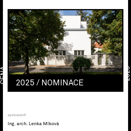
CENA
2026
2025 / NOMINACE
spoluautoři
Ing. arch. Lenka Míková