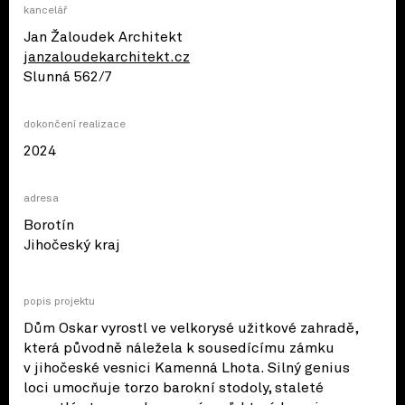
kancelář
Jan Žaloudek Architekt
janzaloudekarchitekt.cz
Slunná 562/7
dokončení realizace
2024
adresa
Borotín
© OpenStreetMap contributors
Jihočeský kraj
popis projektu
Dům Oskar vyrostl ve velkorysé užitkové zahradě,
která původně náležela k sousedícímu zámku
v jihočeské vesnici Kamenná Lhota. Silný genius
loci umocňuje torzo barokní stodoly, staleté