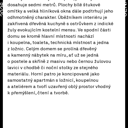
CENA
2026
dosahuje sedmi metrů. Plochy bílé štukové
omítky a velká hliníková okna dále podtrhují jeho
odhmotněný charakter. Úběžníkem interiéru je
zakřivená dřevěná kuchyně s ostrůvkem z indické
žuly evokujícím kostelní mensu. Ve spodní části
domu se kromě hlavní místnosti nachází
i koupelna, toaleta, technická místnost a jedna
z ložnic. Celým domem se prolíná dřevěný
a kamenný nábytek na míru, ať už se jedná
o postele a skříně z masivu nebo černou žulovou
lavici v chodbě či noční stolky ze stejného
materiálu. Horní patro je koncipované jako
samostatný apartmán s ložnicí, koupelnou
a ateliérem a tvoří uzavřený oblý prostor vhodný
k přemýšlení, čtení a tvorbě.