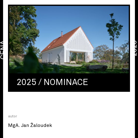
CENA
2026
2025 / NOMINACE
autor
MgA. Jan Žaloudek