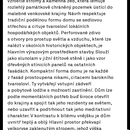
vzrostlé stromy a kamenná zeď, která lemuje
rozlehlý památkově chráněný pozemek ústící do
malebné venkovské krajiny. Návrh respektuje
tradiční podélnou formu domu se sedlovou
střechou a cituje tvarosloví lokálních
hospodářských objektů. Perforované zdivo
s otvory pro prostup světla a vzduchu, které lze
nalézt v okolních historických objektech, je
hlavním výrazovým prostředkem stavby. Slouží
jako slunolam v jižní štítové stěně i jako vzor
dřevěných stínicích panelů na ostatních
fasádách. Kompaktní forma domu je na každé
z fasád prostoupena nikami, citacemi barokního
tvarosloví. Ty vytvářejí vstupní zádveří
a pobytové lodžie s možností zastínění. Dům lze
podle momentálních potřeb buď široce otevřít
do krajiny a spojit tak jeho rezidenty se světem,
nebo uzavřít a podtrhnout tak jeho meditativní
charakter. V kontrastu k bílému vnějšku je dům
uvnitř teplý a oblý. Hlavní prostor překvapí
velkoryse zaklenutým stropem, jehož výška