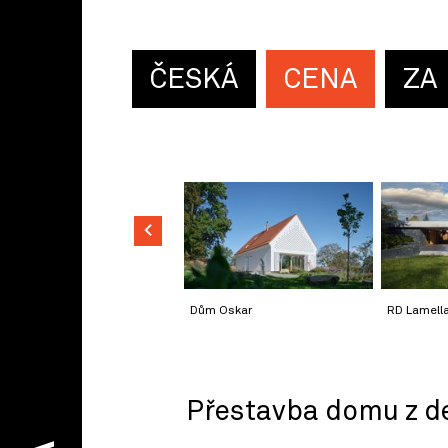
ČESKÁ
CENA
ZA
Dům Oskar
RD Lamella 
Přestavba domu z d