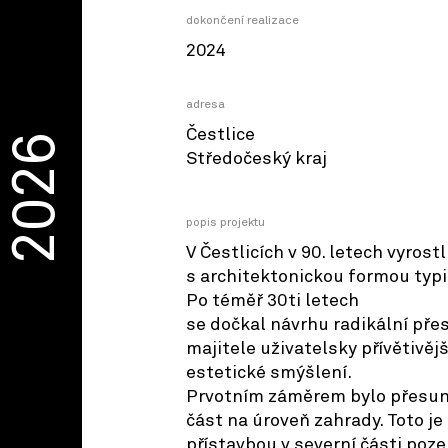
dokončení realizace
2024
adresa
Čestlice
2026
Středočeský kraj
popis projektu
V Čestlicích v 90. letech vyrost
s architektonickou formou typi
Po téměř 30ti letech
se dočkal návrhu radikální přes
majitele uživatelsky přívětivější
estetické smýšlení.
Prvotním záměrem bylo přesun
část na úroveň zahrady. Toto je
přístavbou v severní části poz