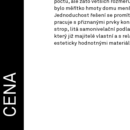
počtu, ale zato větších rozměr
bylo měřítko hmoty domu menš
Jednoduchost řešení se promítá 
pracuje s přiznanými prvky ko
strop, litá samonivelační podl
který již majitelé vlastní a s re
esteticky hodnotnými materiál
CENA