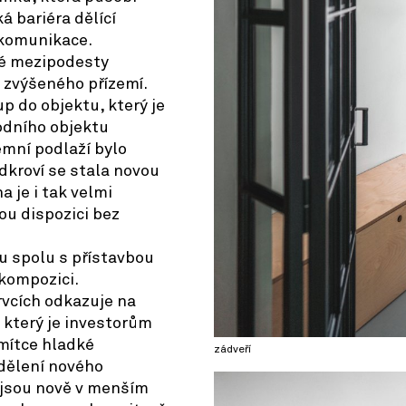
á bariéra dělící
 komunikace.
né mezipodesty
 zvýšeného přízemí.
p do objektu, který je
odního objektu
emní podlaží bylo
dkroví se stala novou
a je i tak velmi
ou dispozici bez
 spolu s přístavbou
kompozici.
rvcích odkazuje na
, který je investorům
omítce hladké
zádveří
ddělení nového
 jsou nově v menším