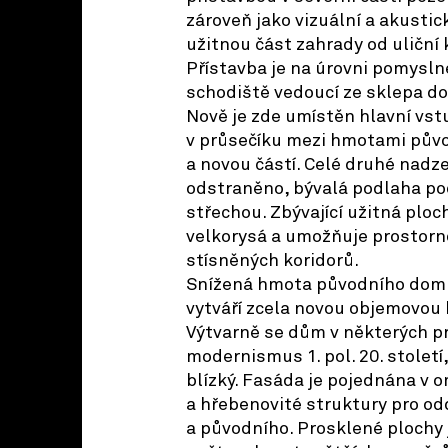
zároveň jako vizuální a akustick
užitnou část zahrady od uliční
Přístavba je na úrovni pomysl
schodiště vedoucí ze sklepa do
Nově je zde umístěn hlavní vstu
v průsečíku mezi hmotami pův
a novou částí. Celé druhé nadz
odstraněno, bývalá podlaha po
střechou. Zbývající užitná ploch
velkorysá a umožňuje prostorn
stísněných koridorů.
Snížená hmota původního domu
vytváří zcela novou objemovou 
Výtvarně se dům v některých p
modernismus 1. pol. 20. století
blízký. Fasáda je pojednána v 
a hřebenovité struktury pro o
a původního. Prosklené plochy