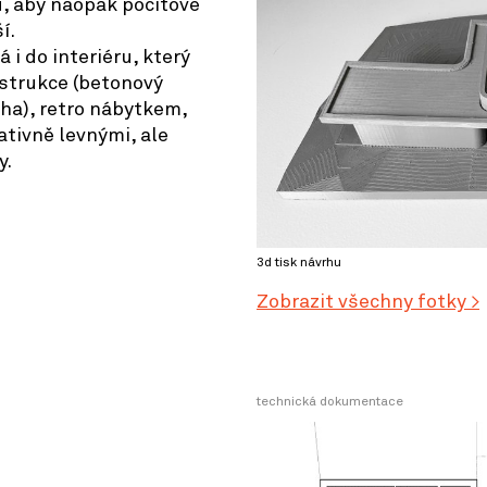
ů, aby naopak pocitově
í.
i do interiéru, který
nstrukce (betonový
aha), retro nábytkem,
lativně levnými, ale
y.
3d tisk návrhu
Zobrazit všechny fotky >
technická dokumentace