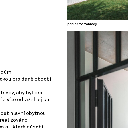
pohled ze zahrady
© OpenStreetMap contributors
l dům
ckou pro dané období.
tavby, aby byl pro
 a více odrážel jejich
out hlavní obytnou
 realizováno
emku, která působí