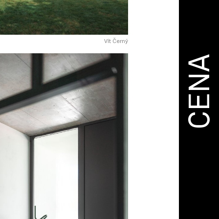
Vít Černý
CENA