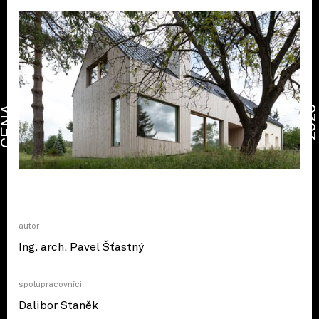
CENA
2026
autor
Ing. arch. Pavel Šťastný
spolupracovníci
Dalibor Staněk