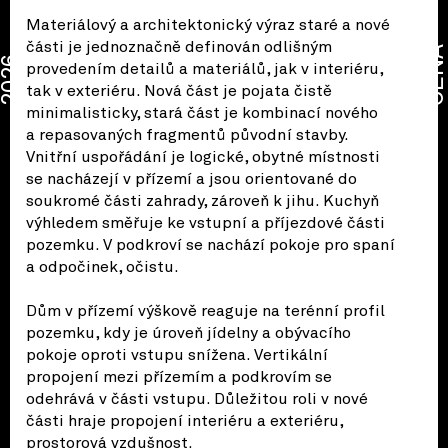
Materiálový a architektonický výraz staré a nové
části je jednoznačně definován odlišným
CENA
2026
provedením detailů a materiálů, jak v interiéru,
tak v exteriéru. Nová část je pojata čistě
minimalisticky, stará část je kombinací nového
a repasovaných fragmentů původní stavby.
Vnitřní uspořádání je logické, obytné místnosti
se nacházejí v přízemí a jsou orientované do
soukromé části zahrady, zároveň k jihu. Kuchyň
výhledem směřuje ke vstupní a příjezdové části
pozemku. V podkroví se nachází pokoje pro spaní
a odpočinek, očistu.
Dům v přízemí výškově reaguje na terénní profil
pozemku, kdy je úroveň jídelny a obývacího
pokoje oproti vstupu snížena. Vertikální
propojení mezi přízemím a podkrovím se
odehrává v části vstupu. Důležitou roli v nové
části hraje propojení interiéru a exteriéru,
prostorová vzdušnost.