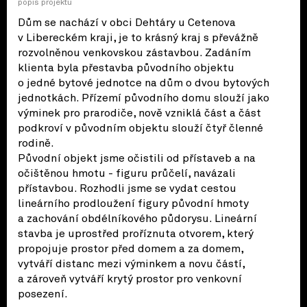
popis projektu
Dům se nachází v obci Dehtáry u Cetenova
v Libereckém kraji, je to krásný kraj s převážně
rozvolněnou venkovskou zástavbou. Zadáním
klienta byla přestavba původního objektu
o jedné bytové jednotce na dům o dvou bytových
jednotkách. Přízemí původního domu slouží jako
výminek pro prarodiče, nově vzniklá část a část
podkroví v původním objektu slouží čtyř členné
rodině.
Původní objekt jsme očistili od přístaveb a na
očištěnou hmotu - figuru průčelí, navázali
přístavbou. Rozhodli jsme se vydat cestou
lineárního prodloužení figury původní hmoty
a zachování obdélníkového půdorysu. Lineární
stavba je uprostřed proříznuta otvorem, který
propojuje prostor před domem a za domem,
vytváří distanc mezi výminkem a novu částí,
a zároveň vytváří krytý prostor pro venkovní
posezení.