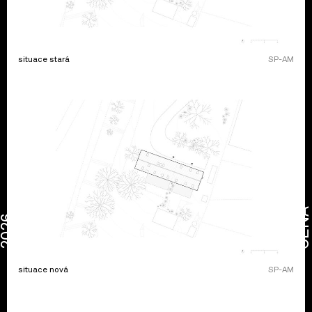
situace stará
SP-AM
CENA
2026
situace nová
SP-AM