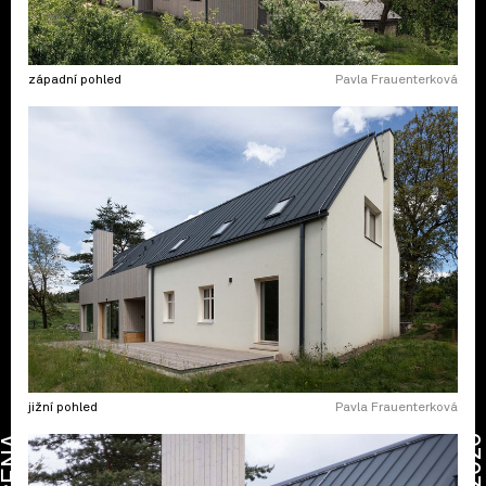
západní pohled
Pavla Frauenterková
jižní pohled
Pavla Frauenterková
CENA
2026