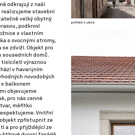
ě odkrajují z naší
e realizujeme stavební
atečně velký obytný
pohled z ulice
erasou, podkroví
ložnice s vlastním
ka s ovocnými stromy,
 se zdviží. Objekt pro
u sousedních domů.
tisíciletí výraznou
hází v havarijním
evhodných novodobých
e s balkonem
ami objevujeme
é, pro nás cenné
tvar, měřítko
respektujeme. Vnitřní
objekt zpřístupnit ze
 a pro přijíždějící ze
e štítové dvorní fasádě