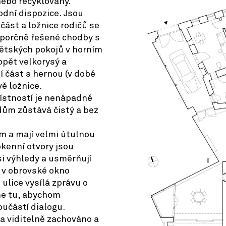
nebo recyklovány.
odní dispozice. Jsou
část a ložnice rodičů se
roporčně řešené chodby s
ětských pokojů v horním
opět velkorysý a
í část s hernou (v době
ě ložnice.
ístností je nenápadně
dům zůstává čistý a bez
m a mají velmi útulnou
kenní otvory jsou
si výhledy a usměrňují
 v obrovské okno
 ulice vysílá zprávu o
me tu, abychom
učástí dialogu.
 a viditelně zachováno a