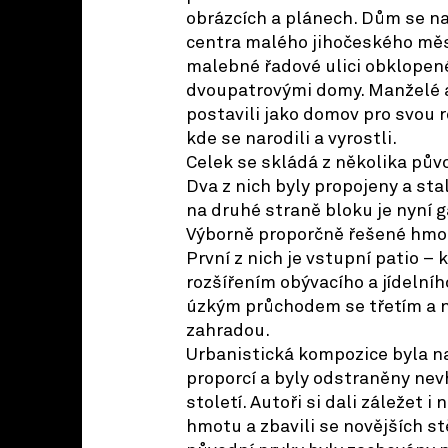
obrázcích a plánech. Dům se na
centra malého jihočeského měs
malebné řadové ulici obklopené
dvoupatrovými domy. Manželé ar
postavili jako domov pro svou r
kde se narodili a vyrostli.
Celek se skládá z několika pů
Dva z nich byly propojeny a sta
na druhé straně bloku je nyní g
Výborně proporčně řešené hmoty
První z nich je vstupní patio – 
rozšířením obývacího a jídelní
úzkým průchodem se třetím a n
zahradou.
Urbanistická kompozice byla n
proporcí a byly odstraněny nev
století. Autoři si dali záležet i 
hmotu a zbavili se novějších st