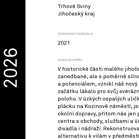
Trhové Sviny
Jihočeský kraj
dokončení realizace
2021
2026
popis projektu
V historické části malého jiho
zanedbané, ale s poměrně sil
a potenciálem, vznikl náš nový
začátku lákalo pro svůj svéráz
polohu. V úzkých ospalých ulič
plácku na Kozinově náměstí, j
okolní dopravy, přitom nás jen 
centra s obchody, službami a úř
divadla i nádraží. Rekonstruo
alternativu k vilám v předměst