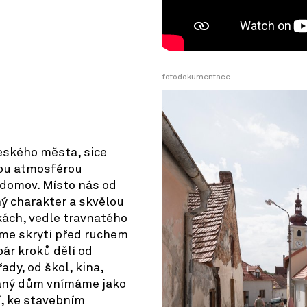
© OpenStreetMap contributors
fotodokumentace
českého města, sice
nou atmosférou
 domov. Místo nás od
ný charakter a skvělou
kách, vedle travnatého
sme skryti před ruchem
pár kroků dělí od
ady, od škol, kina,
vaný dům vnímáme jako
í, ke stavebním