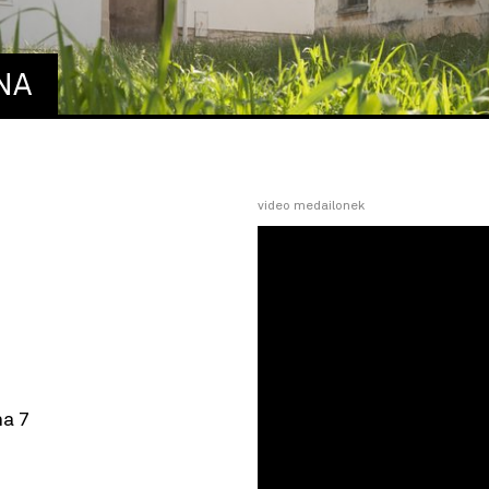
NA
video medailonek
ha 7