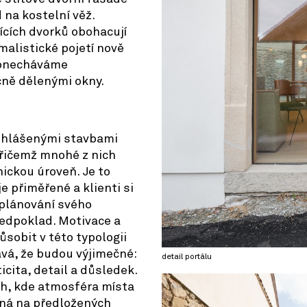
 na kostelní věž.
jících dvorků obohacují
malistické pojetí nově
ponecháváme
čně dělenými okny.
řihlášenými stavbami
přičemž mnohé z nich
ickou úroveň. Je to
e přiměřené a klienti si
 plánování svého
ředpoklad. Motivace a
sobit v této typologii
vá, že budou výjimečné:
detail portálu
icita, detail a důsledek.
ch, kde atmosféra místa
ená na předložených