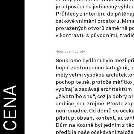
je odpovědí na jedinečný výhled
Průhledy z interiéru do přiléha
celkové vnímání prostoru. Mini
proražených otvorů záměrně 
v kontrastu s původními, tradi
Hodnocení poroty
Soukromé bydlení bylo mezi p
hojně zastoupenou kategorií, 
měly velmi vysokou architekton
pochopitelné, protože měřítko j
CENA
vybírají a zadávají architektům
„životního snu“, což je dobrý p
ambice jsou zřejmé. Přesto zapů
není snadné. Od domů se očeká
přístup, obsah, kontext, autent
Dům na Kozině byl jedním z tě
předčila naše očekávání založ