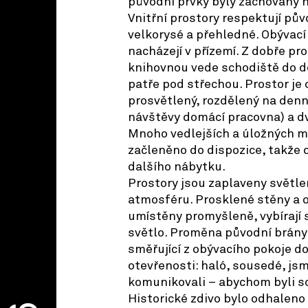
původní prvky byly zachovány 
Vnitřní prostory respektují pův
velkorysé a přehledné. Obývací 
nacházejí v přízemí. Z dobře p
knihovnou vede schodiště do d
patře pod střechou. Prostor je 
prosvětlený, rozdělený na denn
návštěvy domácí pracovna) a dv
Mnoho vedlejších a úložných m
začleněno do dispozice, takže 
dalšího nábytku.
Prostory jsou zaplaveny světle
atmosféru. Prosklené stěny a o
umístěny promyšleně, vybírají 
světlo. Proměna původní brány
směřující z obývacího pokoje do
otevřenosti: haló, sousedé, js
komunikovali – abychom byli so
Historické zdivo bylo odhaleno