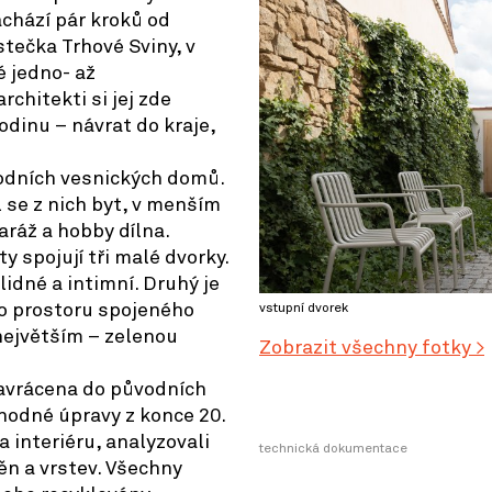
chází pár kroků od
tečka Trhové Sviny, v
 jedno- až
chitekti si jej zde
odinu – návrat do kraje,
vodních vesnických domů.
l se z nich byt, v menším
aráž a hobby dílna.
 spojují tři malé dvorky.
klidné a intimní. Druhý je
ho prostoru spojeného
vstupní dvorek
ejvětším – zelenou
Zobrazit všechny fotky >
avrácena do původních
hodné úpravy z konce 20.
na interiéru, analyzovali
technická dokumentace
ěn a vrstev. Všechny