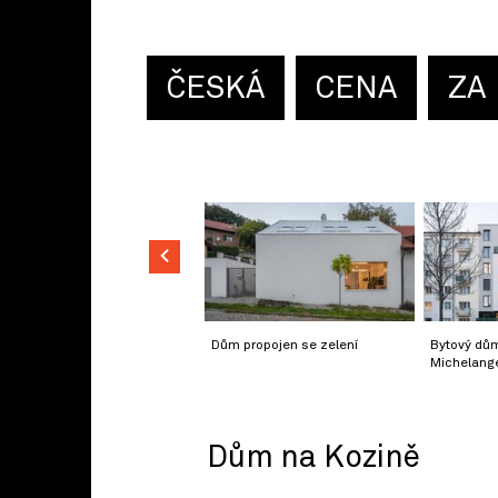
ČESKÁ
CENA
ZA
Dům propojen se zelení
Bytový dů
Michelang
Dům na Kozině