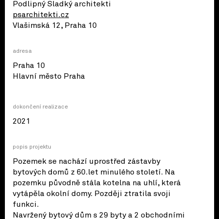
Podlipný Sladký architekti
psarchitekti.cz
Vlašimská 12, Praha 10
adresa
Praha 10
© OpenStreetMap contributors
Hlavní město Praha
dokončení realizace
2021
popis projektu
Pozemek se nachází uprostřed zástavby
bytových domů z 60.let minulého století. Na
pozemku původně stála kotelna na uhlí, která
vytápěla okolní domy. Později ztratila svoji
funkci.
Navržený bytový dům s 29 byty a 2 obchodními