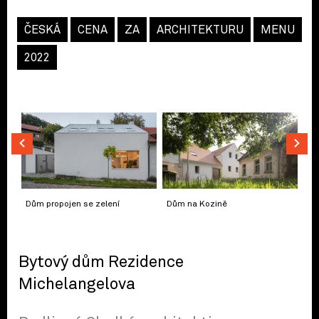
ČESKÁ
CENA
ZA
ARCHITEKTURU
MENU
2022
Dům propojen se zelení
Dům na Kozině
Bytový dům Rezidence
Michelangelova