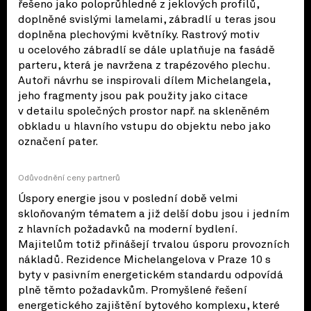
řešeno jako poloprůhledné z jeklových profilů,
doplněné svislými lamelami, zábradlí u teras jsou
doplněna plechovými květníky. Rastrový motiv
u ocelového zábradlí se dále uplatňuje na fasádě
parteru, která je navržena z trapézového plechu.
Autoři návrhu se inspirovali dílem Michelangela,
jeho fragmenty jsou pak použity jako citace
v detailu společných prostor např. na skleněném
obkladu u hlavního vstupu do objektu nebo jako
označení pater.
Odůvodnění ceny partnerů
Úspory energie jsou v poslední době velmi
skloňovaným tématem a již delší dobu jsou i jedním
z hlavních požadavků na moderní bydlení.
Majitelům totiž přinášejí trvalou úsporu provozních
nákladů. Rezidence Michelangelova v Praze 10 s
byty v pasivním energetickém standardu odpovídá
plně těmto požadavkům. Promyšlené řešení
energetického zajištění bytového komplexu, které