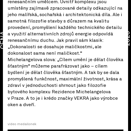
renesančním umělcem. Uvnitř komplexu jsou
umístěny zajímavě zpracované detaily odkazující na
jeho malířská, sochařská i architektonická díla. Ale i
samotná filozofie stavby s důrazem na kvalitu
provedení, promyšlení každého technického detailu
CENA
2026
a využití alternativních zdrojů energie odpovídá
renesančnímu duchu. Jak pravil sám klasik:
„Dokonalosti se dosahuje maličkostmi, ale
dokonalost sama není maličkost.“
Michelangelova slova: „Cílem umění je dělat člověka
šťastným“ můžeme parafrázovat jako – cílem
bydlení je dělat člověka šťastným. A tak by se dala
promyšlená funkčnost, maximální životnost, krása a
zdraví v jednoduchosti shrnout jako filozofie
bytového komplexu Rezidence Michelangelova
v Praze. A to je i krédo značky VEKRA jako výrobce
oken a dveří.
video medailonek