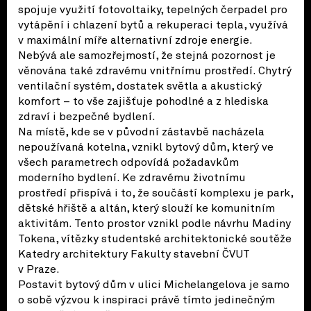
spojuje využití fotovoltaiky, tepelných čerpadel pro
vytápění i chlazení bytů a rekuperaci tepla, využívá
v maximální míře alternativní zdroje energie.
Nebývá ale samozřejmostí, že stejná pozornost je
věnována také zdravému vnitřnímu prostředí. Chytrý
ventilační systém, dostatek světla a akustický
komfort – to vše zajišťuje pohodlné a z hlediska
zdraví i bezpečné bydlení.
Na místě, kde se v původní zástavbě nacházela
nepoužívaná kotelna, vznikl bytový dům, který ve
všech parametrech odpovídá požadavkům
moderního bydlení. Ke zdravému životnímu
prostředí přispívá i to, že součástí komplexu je park,
dětské hřiště a altán, který slouží ke komunitním
aktivitám. Tento prostor vznikl podle návrhu Madiny
Tokena, vítězky studentské architektonické soutěže
Katedry architektury Fakulty stavební ČVUT
v Praze.
Postavit bytový dům v ulici Michelangelova je samo
o sobě výzvou k inspiraci právě tímto jedinečným