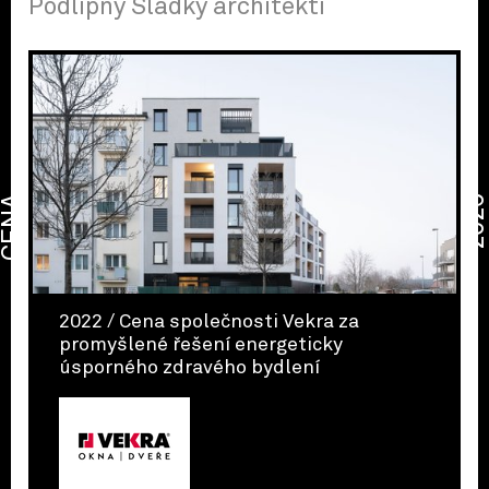
Podlipný Sladký architekti
CENA
2026
2022 / Cena společnosti Vekra za
promyšlené řešení energeticky
úsporného zdravého bydlení