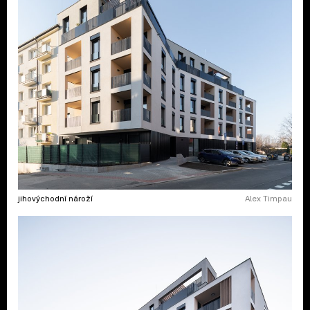
jihovýchodní nároží
Alex Timpau