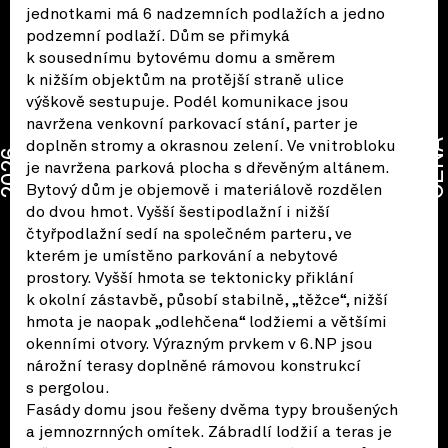
jednotkami má 6 nadzemních podlažích a jedno
podzemní podlaží. Dům se přimyká
k sousednímu bytovému domu a směrem
k nižším objektům na protější straně ulice
výškově sestupuje. Podél komunikace jsou
navržena venkovní parkovací stání, parter je
CENA
doplněn stromy a okrasnou zelení. Ve vnitrobloku
2026
je navržena parková plocha s dřevěným altánem.
Bytový dům je objemově i materiálově rozdělen
do dvou hmot. Vyšší šestipodlažní i nižší
čtyřpodlažní sedí na společném parteru, ve
kterém je umístěno parkování a nebytové
prostory. Vyšší hmota se tektonicky přiklání
k okolní zástavbě, působí stabilně, „těžce“, nižší
hmota je naopak „odlehčena“ lodžiemi a většími
okenními otvory. Výrazným prvkem v 6.NP jsou
nárožní terasy doplněné rámovou konstrukcí
s pergolou.
Fasády domu jsou řešeny dvěma typy broušených
a jemnozrnných omítek. Zábradlí lodžií a teras je