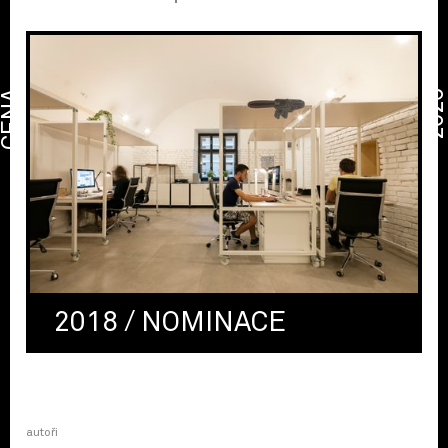
CENA
2026
2018 / NOMINACE
autoři