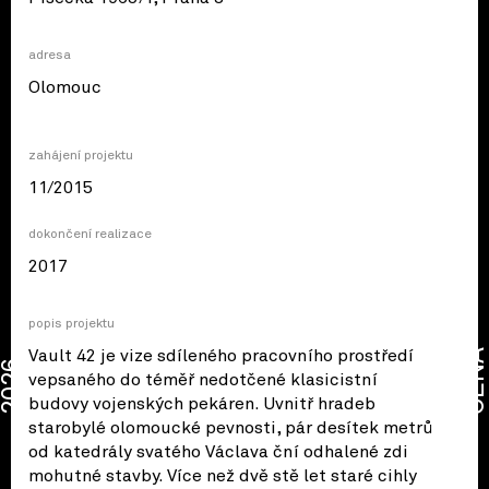
adresa
© OpenStreetMap contributors
Olomouc
zahájení projektu
11/2015
dokončení realizace
2017
popis projektu
Vault 42 je vize sdíleného pracovního prostředí
CENA
2026
vepsaného do téměř nedotčené klasicistní
budovy vojenských pekáren. Uvnitř hradeb
starobylé olomoucké pevnosti, pár desítek metrů
od katedrály svatého Václava ční odhalené zdi
mohutné stavby. Více než dvě stě let staré cihly