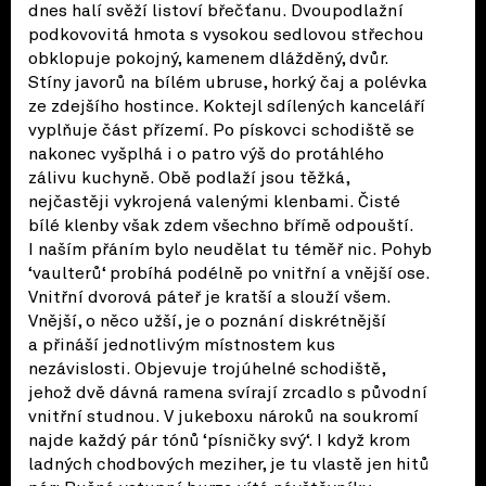
dnes halí svěží listoví břečťanu. Dvoupodlažní
podkovovitá hmota s vysokou sedlovou střechou
obklopuje pokojný, kamenem dlážděný, dvůr.
Stíny javorů na bílém ubruse, horký čaj a polévka
ze zdejšího hostince. Koktejl sdílených kanceláří
vyplňuje část přízemí. Po pískovci schodiště se
nakonec vyšplhá i o patro výš do protáhlého
zálivu kuchyně. Obě podlaží jsou těžká,
nejčastěji vykrojená valenými klenbami. Čisté
bílé klenby však zdem všechno břímě odpouští.
I naším přáním bylo neudělat tu téměř nic. Pohyb
‘vaulterů‘ probíhá podélně po vnitřní a vnější ose.
Vnitřní dvorová páteř je kratší a slouží všem.
Vnější, o něco užší, je o poznání diskrétnější
a přináší jednotlivým místnostem kus
nezávislosti. Objevuje trojúhelné schodiště,
jehož dvě dávná ramena svírají zrcadlo s původní
vnitřní studnou. V jukeboxu nároků na soukromí
najde každý pár tónů ‘písničky svý‘. I když krom
ladných chodbových meziher, je tu vlastě jen hitů