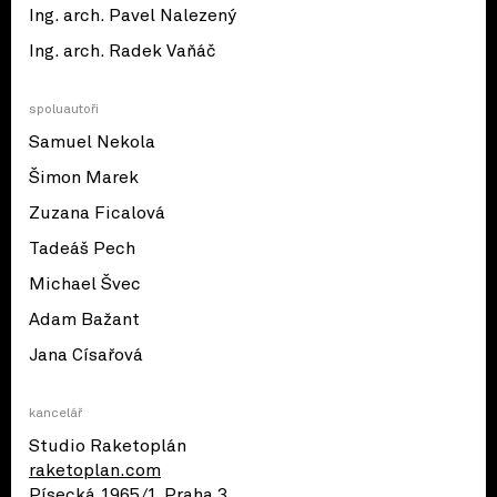
Ing. arch. Pavel Nalezený
Ing. arch. Radek Vaňáč
spoluautoři
Samuel Nekola
Šimon Marek
Zuzana Ficalová
Tadeáš Pech
Michael Švec
Adam Bažant
Jana Císařová
kancelář
Studio Raketoplán
raketoplan.com
Písecká 1965/1, Praha 3