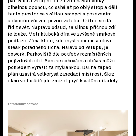
pár: Rušná vstupní burza vítá návštěvníky
cihelnou oponou, co sahá až po oblý strop a dělí
tento prostor na světlou recepci s posezením
a dvouúrovňovou pozorovatelnu. Odtud se dá
řídit svět. Napravo odsud, za silnou příčnou zdí
je louže. Metr hluboká díra ve zvýšené smrkové
podlaze. Zóna klidu, kde mysl spočine a uloví
steak pořádného ticha. Nalevo od vstupu, je
cowork. Parkoviště dle potřeby rozmístěných
pojízdných ulit. Sem se schovám a občas můžu
pohledem vyrazit za myšlenkou. Dál na západ
plán uzavírá velkorysá zasedací místnost. Skrz
okno ve fasádě jde zmizet pryč k valům citadely.
fotodokumentace