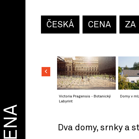
ČESKÁ
CENA
ZA
Victoria Pragensis - Botanický
Domy v ml
Labyrint
CENA
Dva domy, srnky a s