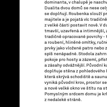
dominanta, v chalupě je nasch
Dualita dvou domů se nese ce
se doplňují. Roubenka slouží p
majitele a je pojatá víc tradič
z velké části postavit nově. V 
tmavší, uzavřená a intimnější, z
tradičně opracované povrchy -
a roubení, hliněné omítky, ručn
prvky jako vložené patro nebo z
spíš nenápadné. Stodola zahrnu
pokoje pro hosty a zázemí, příst
a zásahy odvážnější. Původní 
doplňuje stěna z pohledového 
která skrývá schodiště a saunu
vyniká původní krov, prostor se 
a nové velké okno ve štítu na s
Pomyslným srdcem domu je kr
z nedaleké stráně.