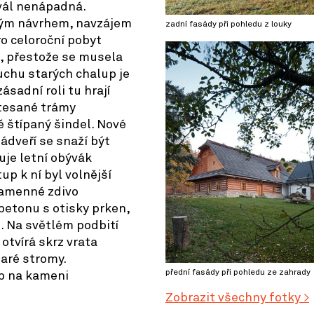
vál nenápadná.
lým návrhem, navzájem
zadní fasády při pohledu z louky
ro celoroční pobyt
ně, přestože se musela
duchu starých chalup je
ásadní roli tu hrají
 tesané trámy
ě štípaný šindel. Nové
ádveří se snaží být
je letní obývák
up k ní byl volnější
kamenné zdivo
betonu s otisky prken,
. Na světlém podbití
otvírá skrz vrata
taré stromy.
přední fasády při pohledu ze zahrady
b na kameni
Zobrazit všechny fotky >