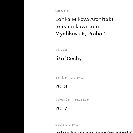
kancelář
Lenka Míková Architekt
lenkamikova.com
Myslíkova 9, Praha 1
adresa
jižní Čechy
zahájení projektu
2013
dokončení realizace
2017
popis projektu