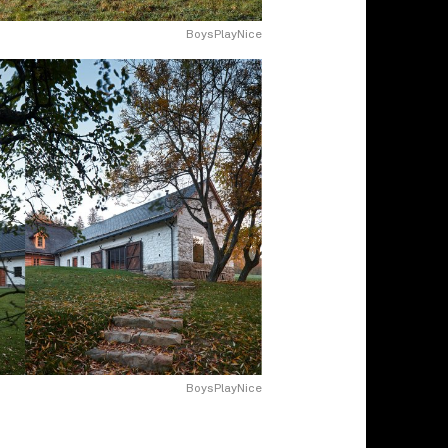
BoysPlayNice
BoysPlayNice