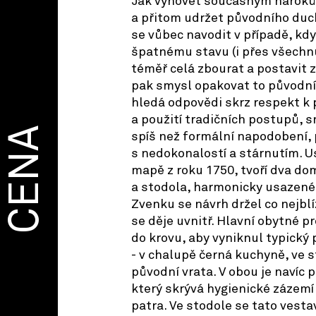
Jak vyhovět současným nárok
a přitom udržet původního duc
se vůbec navodit v případě, kd
špatnému stavu (i přes všechn
téměř celá zbourat a postavit 
pak smysl opakovat to původní
hledá odpovědi skrz respekt k 
a použití tradičních postupů, s
CENA
spíš než formální napodobení, 
s nedokonalostí a stárnutím. U
mapě z roku 1750, tvoří dva do
a stodola, harmonicky usazené 
Zvenku se návrh držel co nejblí
se děje uvnitř. Hlavní obytné p
do krovu, aby vyniknul typický
- v chalupě černá kuchyně, ve 
původní vrata. V obou je navíc 
který skrývá hygienické zázemí
patra. Ve stodole se tato vesta