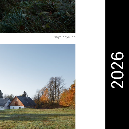
BoysPlayNice
2026