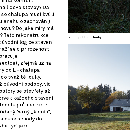
ům na komfort
ha lidové stavby? Dá
y se chalupa musí kvůli
u snahu o zachování)
znovu? Do jaké míry má
? Tato rekonstrukce
zadní pohled z louky
původní logice stavení
naží se o přirozenost
pracuje
sedlost, zřejmá už na
my do L - chalupa
do svažité louky.
ž původní podoby, víc
rostory se otevřely až
 prvek každého stavení
stodole průhled skrz
přidaný černý „komín“,
 a nese schody do
vba tyčí jako