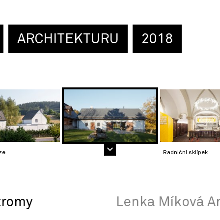
ARCHITEKTURU
2018
ze
Radniční sklípek
tromy
Lenka Míková Ar