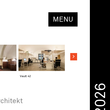
MENU
Vault 42
2026
chitekt