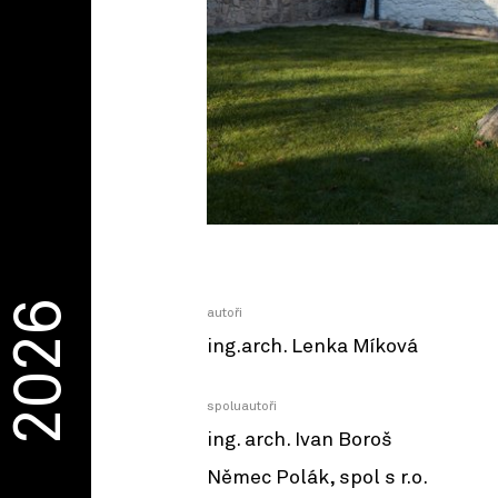
2026
autoři
ing.arch. Lenka Míková
spoluautoři
ing. arch. Ivan Boroš
Němec Polák, spol s r.o.