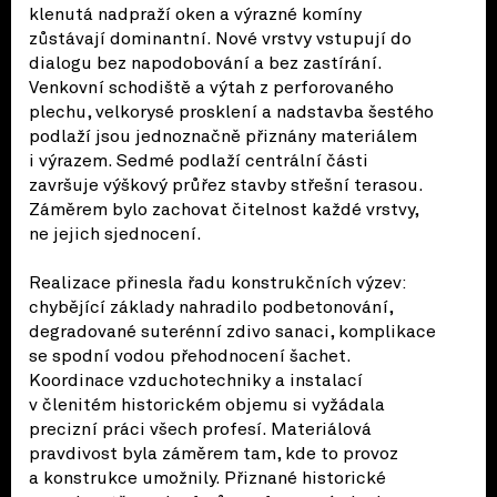
klenutá nadpraží oken a výrazné komíny
zůstávají dominantní. Nové vrstvy vstupují do
dialogu bez napodobování a bez zastírání.
Venkovní schodiště a výtah z perforovaného
plechu, velkorysé prosklení a nadstavba šestého
podlaží jsou jednoznačně přiznány materiálem
i výrazem. Sedmé podlaží centrální části
završuje výškový průřez stavby střešní terasou.
Záměrem bylo zachovat čitelnost každé vrstvy,
ne jejich sjednocení.
Realizace přinesla řadu konstrukčních výzev:
chybějící základy nahradilo podbetonování,
degradované suterénní zdivo sanaci, komplikace
se spodní vodou přehodnocení šachet.
Koordinace vzduchotechniky a instalací
v členitém historickém objemu si vyžádala
precizní práci všech profesí. Materiálová
pravdivost byla záměrem tam, kde to provoz
a konstrukce umožnily. Přiznané historické