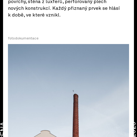
povrchy, stěna z luxferů, perforovaný plech
nových konstrukcí. Každý přiznaný prvek se hlásí
k době, ve které vznikl.
fotodokumentace
CENA
2026