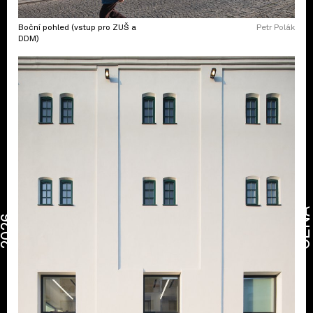
Boční pohled (vstup pro ZUŠ a
Petr Polák
DDM)
CENA
2026