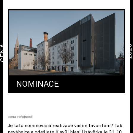
CENA
2026
NOMINACE
cena veřejnosti
Je tato nominovaná realizace vaším favoritem? Tak
neváhejte a odešlete jí svůj hlas! Uzávěrka je 31. 10.,