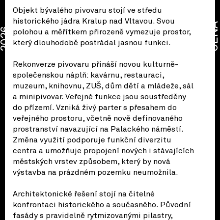
Objekt bývalého pivovaru stojí ve středu
historického jádra Kralup nad Vltavou. Svou
CENA
2026
polohou a měřítkem přirozeně vymezuje prostor,
který dlouhodobě postrádal jasnou funkci.
Rekonverze pivovaru přináší novou kulturně-
společenskou náplň: kavárnu, restauraci,
muzeum, knihovnu, ZUŠ, dům dětí a mládeže, sál
a minipivovar. Veřejné funkce jsou soustředěny
do přízemí. Vzniká živý parter s přesahem do
veřejného prostoru, včetně nově definovaného
prostranství navazující na Palackého náměstí.
Změna využití podporuje funkční diverzitu
centra a umožňuje propojení nových i stávajících
městských vrstev způsobem, který by nová
výstavba na prázdném pozemku neumožnila.
Architektonické řešení stojí na čitelné
konfrontaci historického a současného. Původní
fasády s pravidelně rytmizovanými pilastry,