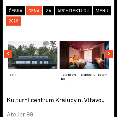
ČESKÁ
CENA
ZA
ARCHITEKTURU
MENU
2026
2 v 1
Totální byt — Napřed fuj, potom
huj
Kulturní centrum Kralupy n. Vltavou
Atelier 99