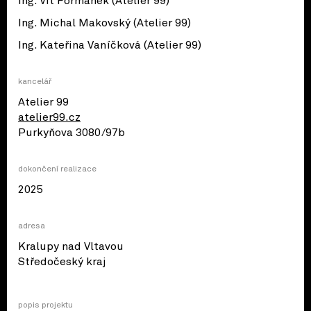
Ing. Vít Formánek (Atelier 99)
Ing. Michal Makovský (Atelier 99)
Ing. Kateřina Vaníčková (Atelier 99)
kancelář
Atelier 99
atelier99.cz
Purkyňova 3080/​97b
dokončení realizace
2025
adresa
Kralupy nad Vltavou
© OpenStreetMap contributors
Středočeský kraj
popis projektu