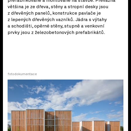
prefabrikované a montované na stavbě. Převážná
většina je ze dřeva, stěny a stropní desky jsou
z dřevěných panelů, konstrukce pavlače je
z lepených dřevěných vazníků. Jádra s výtahy
a schodišti, opěrné stěny, stupně a venkovní
prvky jsou z železobetonových prefabrikátů.
fotodokumentace