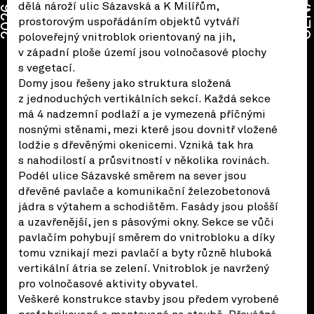
CENA
dělá nároží ulic Sázavská a K Milířům,
2026
prostorovým uspořádáním objektů vytváří
poloveřejný vnitroblok orientovaný na jih,
v západní ploše území jsou volnočasové plochy
s vegetací.
Domy jsou řešeny jako struktura složená
z jednoduchých vertikálních sekcí. Každá sekce
má 4 nadzemní podlaží a je vymezená příčnými
nosnými stěnami, mezi které jsou dovnitř vložené
lodžie s dřevěnými okenicemi. Vzniká tak hra
s nahodilostí a průsvitností v několika rovinách.
Podél ulice Sázavské směrem na sever jsou
dřevěné pavlače a komunikační železobetonová
jádra s výtahem a schodištěm. Fasády jsou plošší
a uzavřenější, jen s pásovými okny. Sekce se vůči
pavlačím pohybují směrem do vnitrobloku a díky
tomu vznikají mezi pavlačí a byty různě hluboká
vertikální átria se zelení. Vnitroblok je navržený
pro volnočasové aktivity obyvatel.
Veškeré konstrukce stavby jsou předem vyrobené