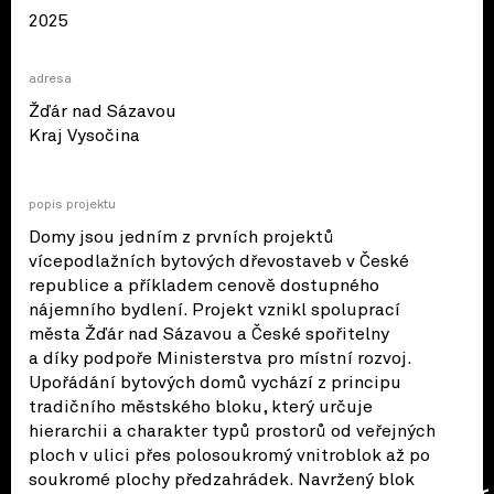
2025
adresa
Žďár nad Sázavou
© OpenStreetMap contributors
Kraj Vysočina
popis projektu
Domy jsou jedním z prvních projektů
vícepodlažních bytových dřevostaveb v České
republice a příkladem cenově dostupného
nájemního bydlení. Projekt vznikl spoluprací
města Žďár nad Sázavou a České spořitelny
a díky podpoře Ministerstva pro místní rozvoj.
Upořádání bytových domů vychází z principu
tradičního městského bloku, který určuje
hierarchii a charakter typů prostorů od veřejných
ploch v ulici přes polosoukromý vnitroblok až po
soukromé plochy předzahrádek. Navržený blok