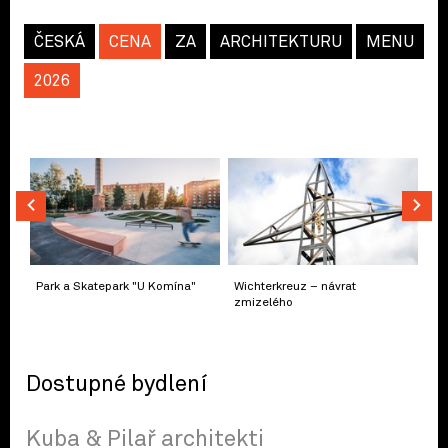
ČESKÁ
CENA
ZA
ARCHITEKTURU
MENU
2026
Park a Skatepark "U Komína"
Wichterkreuz – návrat
zmizelého
Dostupné bydlení
Kuba & Pilař architekti