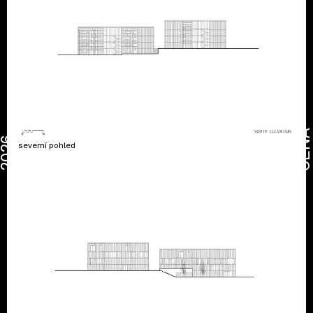
CENA
2026
severní pohled