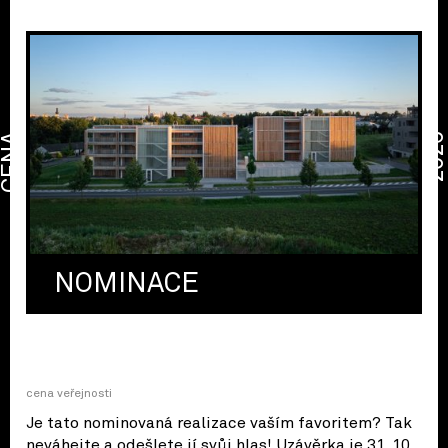
CENA
2026
NOMINACE
cena veřejnosti
Je tato nominovaná realizace vaším favoritem? Tak
neváhejte a odešlete jí svůj hlas! Uzávěrka je 31. 10.,