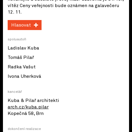
vítěz Ceny veřejnosti bude oznámen na galavečeru
12. 11.
Hlasovat
spoluautoři
Ladislav Kuba
Tomáš Pilař
Radka Vašut
Ivona Uherková
kancelář
Kuba & Pilař architekti
arch.cz/kuba.pilar
Kopečná 58, Brn
dokončení realizace