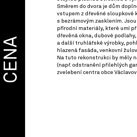
Směrem do dvora je dům dopln
vstupem z dřevěné sloupkové 
s bezrámovým zasklením. Jsou p
přírodní materiály, které umí p
dřevěná okna, dubové podlahy,
CENA
a další truhlářské výrobky, poh
hlazená fasáda, venkovní žulo
Na tuto rekonstrukci by měly n
(např. odstranění přilehlých ga
zvelebení centra obce Václavov