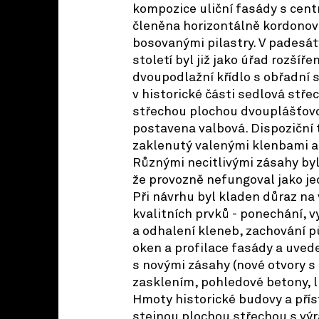
kompozice uliční fasády s cen
členěna horizontálně kordonov
bosovanými pilastry. V padesá
století byl již jako úřad rozšíře
dvoupodlažní křídlo s obřadní s
v historické části sedlová stř
střechou plochou dvouplášťovo
postavena valbová. Dispoziční t
zaklenutý valenými klenbami a
Různými necitlivými zásahy byl
že provozně nefungoval jako j
Při návrhu byl kladen důraz na
kvalitních prvků - ponechání, 
a odhalení kleneb, zachování p
oken a profilace fasády a uved
s novými zásahy (nové otvory 
zasklením, pohledové betony, li
Hmoty historické budovy a pří
stejnou plochou střechou s vý