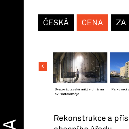
ČESKÁ
CENA
ZA
Svatováclavská mříž v chrámu
Parkovací
sv. Bartoloměje
Rekonstrukce a pří