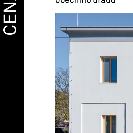
CENA
obecního úřadu