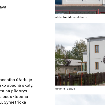
rava
uliční fasáda s roletama
© OpenStreetMap contributors
obecního úřadu je
ako obecné školy.
severní fasáda
ta na půdorysu
ře podsklepena
u. Symetrická