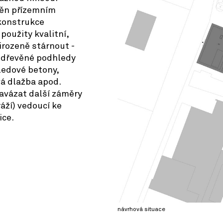
ěn přízemním
konstrukce
oužity kvalitní,
řirozeně stárnout -
 dřevěné podhledy
ledové betony,
vá dlažba apod.
avázat další záměry
ráží) vedoucí ke
ice.
návrhová situace