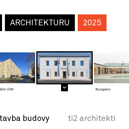
ARCHITEKTURU
2025
 dům ÚVN
Bungalov
stavba budovy
ti2 architekti