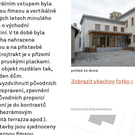
trálním vstupem byla
ou římsou a vertikálně
tých letech minulého
n o východní
íní. V té době byla
echa nahrazena
u a na přístavbě
rojtrakt je v přízemí
 pruskými plackami.
 objekt rozdělen tak,
pohled ze dvora
eden dům.
Zobrazit všechny fotky >
 vyzdvihnutí původních
vyspravení, zpevnění
ůvodních proporcí
ení je do kontrastů
technická dokumentace
s bezrámovým
tá terrazza apod.).
stavby jsou sjednoceny
raznou římsou.