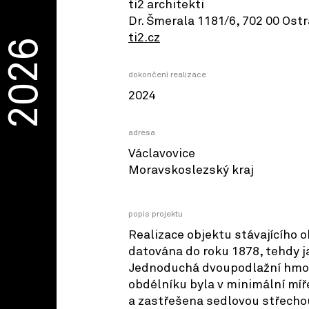
ti2 architekti
Dr. Šmerala 1181/6, 702 00 Ost
ti2.cz
2026
dokončení realizace
2024
adresa
Václavovice
Moravskoslezský kraj
popis projektu
Realizace objektu stávajícího 
datována do roku 1878, tehdy j
Jednoduchá dvoupodlažní hmo
obdélníku byla v minimální mí
a zastřešena sedlovou střecho