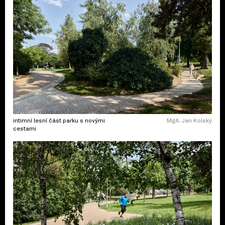
intimní lesní část parku s novými
MgA. Jan Kolský
cestami