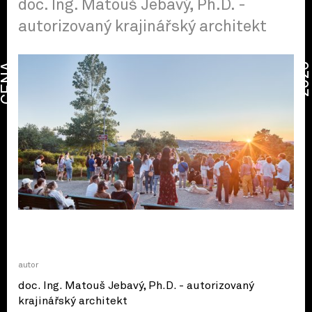
doc. Ing. Matouš Jebavý, Ph.D. -
autorizovaný krajinářský architekt
CENA
2026
autor
doc. Ing. Matouš Jebavý, Ph.D. - autorizovaný
krajinářský architekt