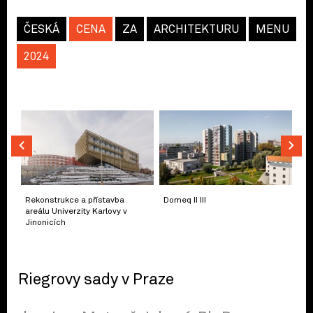
ČESKÁ
CENA
ZA
ARCHITEKTURU
MENU
2024
Rekonstrukce a přístavba
Domeq II III
areálu Univerzity Karlovy v
Jinonicích
Riegrovy sady v Praze