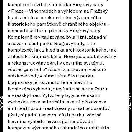
komplexní revitalizaci parku Riegrovy sady
v Praze – Vinohradech s výhledem na Pražský
hrad. Jedná se o rekonstrukci významného
historického památkově chráněného objektu -
nemovité kulturní památky Riegrovy sady.
Komplexně revitalizována byla jižní, západní
a severní část parku Riegrovy sady, a to
komplexně, jak z hlediska architektonického, tak
z hlediska krajinářského. Nově jsou stabilizovány
a rekonstruovány okruhy cestního systému,
včetně „chytrého“ řešení zasakování veškeré
srážkové vody v rámci této části parku,
krajinářsky je rozvinuto téma hlavního
ikonického výhledu, otevírajícího se na Petřín
CENA
a Pražský hrad. Vytvořeny byly nové skalní
2026
výchozy a nový neformální skalní pískovcový
amfiteátr. Jsou zrealizovány rozsáhlé dosadby
jižní, západní i severní části parku, včetně
hlavního výhledu navazující na původní
kompozici významného zahradního architekta