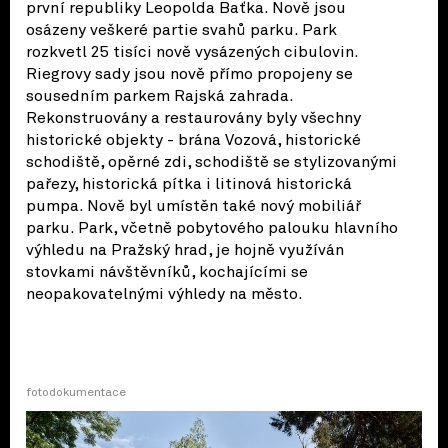
první republiky Leopolda Baťka. Nově jsou
osázeny veškeré partie svahů parku. Park
rozkvetl 25 tisíci nově vysázených cibulovin.
Riegrovy sady jsou nově přímo propojeny se
sousedním parkem Rajská zahrada.
Rekonstruovány a restaurovány byly všechny
historické objekty - brána Vozová, historické
schodiště, opěrné zdi, schodiště se stylizovanými
pařezy, historická pítka i litinová historická
pumpa. Nově byl umístěn také nový mobiliář
parku. Park, včetně pobytového palouku hlavního
výhledu na Pražský hrad, je hojně využíván
stovkami návštěvníků, kochajícími se
neopakovatelnými výhledy na město.
fotodokumentace