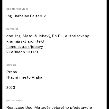
spolupracovníci
Ing. Jaroslav Faiferlík
kancelář
doc. Ing. Matouš Jebavý, Ph.D. - autorizovaný
krajinářský architekt
home.czu.cz/jebavy
V Štíhlách 1311/3
adresa
Praha
© OpenStreetMap contributors
Hlavní město Praha
2023
popis projektu
Realizace Doc. Matouše Jebavého představuje