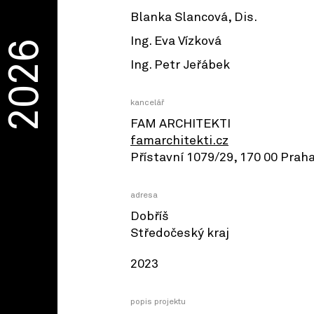
Blanka Slancová, Dis.
Ing. Eva Vízková
2026
Ing. Petr Jeřábek
kancelář
FAM ARCHITEKTI
famarchitekti.cz
Přístavní 1079/29, 170 00 Praha
adresa
Dobříš
Středočeský kraj
2023
popis projektu