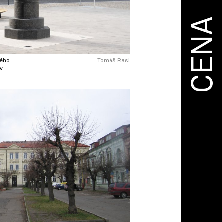
CENA
kého
Tomáš Rasl
v.