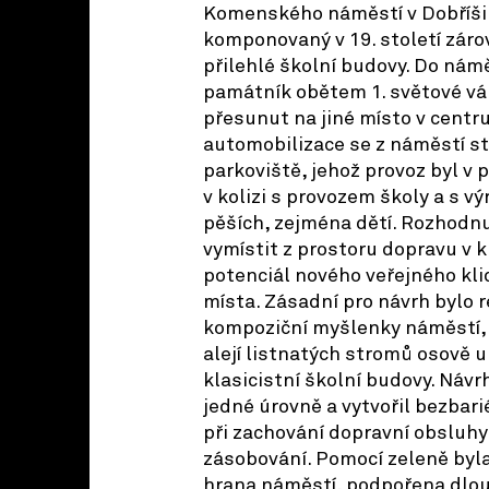
Komenského náměstí v Dobříši 
komponovaný v 19. století zár
přilehlé školní budovy. Do nám
památník obětem 1. světové válk
přesunut na jiné místo v centru
automobilizace se z náměstí st
parkoviště, jehož provoz byl v 
v kolizi s provozem školy a s 
pěších, zejména dětí. Rozhodnu
vymístit z prostoru dopravu v k
potenciál nového veřejného kl
místa. Zásadní pro návrh bylo 
kompoziční myšlenky náměstí, 
alejí listnatých stromů osově 
klasicistní školní budovy. Návr
jedné úrovně a vytvořil bezbari
při zachování dopravní obsluh
zásobování. Pomocí zeleně byla
hrana náměstí, podpořena dlou