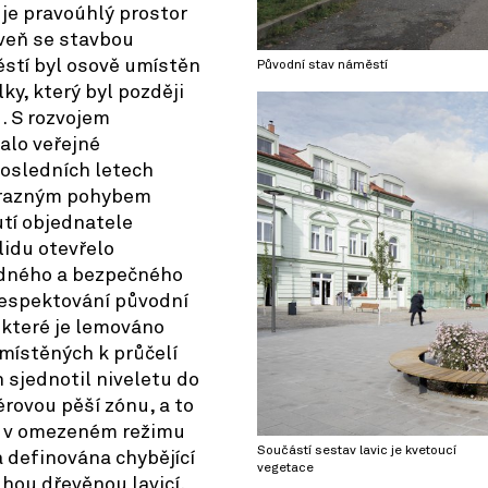
je pravoúhlý prostor
oveň se stavbou
ěstí byl osově umístěn
Původní stav náměstí
y, který byl později
. S rozvojem
alo veřejné
posledních letech
výrazným pohybem
tí objednatele
lidu otevřelo
idného a bezpečného
respektování původní
které je lemováno
umístěných k průčelí
h sjednotil niveletu do
érovou pěší zónu, a to
y v omezeném režimu
Součástí sestav lavic je kvetoucí
 definována chybějící
vegetace
hou dřevěnou lavicí.