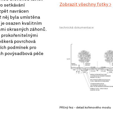
Zobrazit všechny fotky >
ro setkávání
 zpět navrácen
ž něj byla umístěna
 je osazen kvalitním
technická dokumentace
mi okrasných záhonů.
 prokořenitelnými
veškerá povrchová
ních podmínek pro
ich povýsadbová péče
Příčný řez - detail kořenového mostu