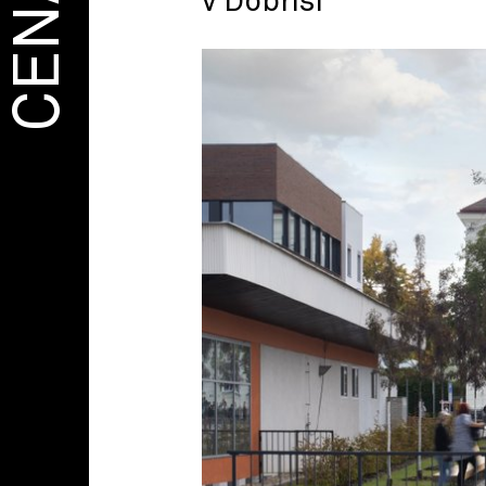
CENA
v Dobříši