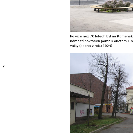
Po více než 70 letech byl na Komens
náměstí navrácen pomník obětem 1. s
války (socha z roku 1924)
 7
© OpenStreetMap contributors