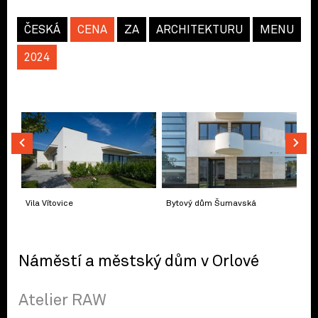
ČESKÁ
CENA
ZA
ARCHITEKTURU
MENU
2024
Vila Vítovice
Bytový dům Šumavská
Náměstí a městský dům v Orlové
Atelier RAW