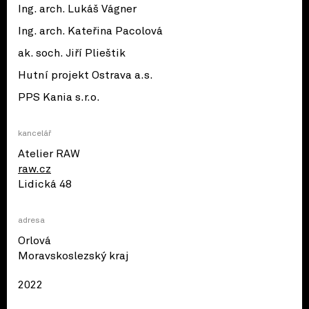
Ing. arch. Lukáš Vágner
Ing. arch. Kateřina Pacolová
ak. soch. Jiří Plieštik
Hutní projekt Ostrava a.s.
PPS Kania s.r.o.
kancelář
Atelier RAW
raw.cz
Lidická 48
adresa
Orlová
© OpenStreetMap contributors
Moravskoslezský kraj
2022