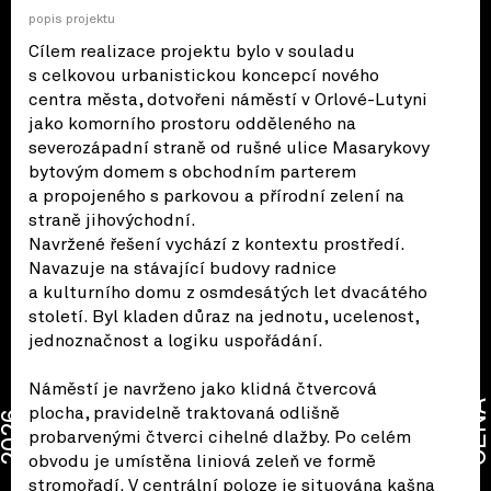
popis projektu
Cílem realizace projektu bylo v souladu
s celkovou urbanistickou koncepcí nového
centra města, dotvořeni náměstí v Orlové-Lutyni
jako komorního prostoru odděleného na
severozápadní straně od rušné ulice Masarykovy
bytovým domem s obchodním parterem
a propojeného s parkovou a přírodní zelení na
straně jihovýchodní.
Navržené řešení vychází z kontextu prostředí.
Navazuje na stávající budovy radnice
a kulturního domu z osmdesátých let dvacátého
století. Byl kladen důraz na jednotu, ucelenost,
jednoznačnost a logiku uspořádání.
Náměstí je navrženo jako klidná čtvercová
CENA
plocha, pravidelně traktovaná odlišně
2026
probarvenými čtverci cihelné dlažby. Po celém
obvodu je umístěna liniová zeleň ve formě
stromořadí. V centrální poloze je situována kašna