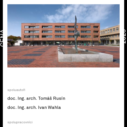
CENA
2026
spoluautoři
doc. Ing. arch. Tomáš Rusín
doc. Ing. arch. Ivan Wahla
spolupracovníci