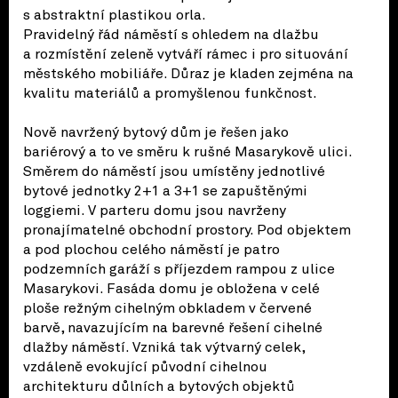
s abstraktní plastikou orla.
Pravidelný řád náměstí s ohledem na dlažbu
a rozmístění zeleně vytváří rámec i pro situování
městského mobiliáře. Důraz je kladen zejména na
kvalitu materiálů a promyšlenou funkčnost.
Nově navržený bytový dům je řešen jako
bariérový a to ve směru k rušné Masarykově ulici.
Směrem do náměstí jsou umístěny jednotlivé
bytové jednotky 2+1 a 3+1 se zapuštěnými
loggiemi. V parteru domu jsou navrženy
pronajímatelné obchodní prostory. Pod objektem
a pod plochou celého náměstí je patro
podzemních garáží s příjezdem rampou z ulice
Masarykovi. Fasáda domu je obložena v celé
ploše režným cihelným obkladem v červené
barvě, navazujícím na barevné řešení cihelné
dlažby náměstí. Vzniká tak výtvarný celek,
vzdáleně evokující původní cihelnou
architekturu důlních a bytových objektů