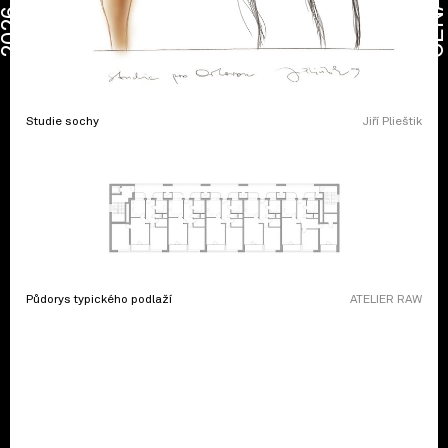
CENA
2026
Studie sochy
Jiří Plieštik
Půdorys typického podlaží
ATELIER RAW