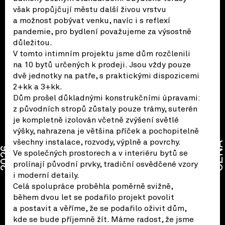
však propůjčují městu další živou vrstvu
a možnost pobývat venku, navíc i s reflexí
pandemie, pro bydlení považujeme za výsostně
důležitou.
V tomto intimním projektu jsme dům rozčlenili
na 10 bytů určených k prodeji. Jsou vždy pouze
dvě jednotky na patře, s praktickými dispozicemi
2+kk a 3+kk.
Dům prošel důkladnými konstrukčními úpravami:
z původních stropů zůstaly pouze trámy, suterén
je kompletně izolován včetně zvýšení světlé
výšky, nahrazena je většina příček a pochopitelně
všechny instalace, rozvody, výplně a povrchy.
CENA
2026
Ve společných prostorech a v interiéru bytů se
prolínají původní prvky, tradiční osvědčené vzory
i moderní detaily.
Celá spolupráce proběhla poměrně svižně,
během dvou let se podařilo projekt povolit
a postavit a věříme, že se podařilo oživit dům,
kde se bude příjemně žít. Máme radost, že jsme