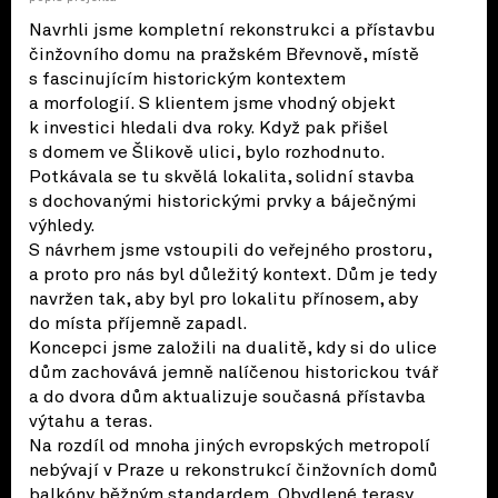
Navrhli jsme kompletní rekonstrukci a přístavbu
činžovního domu na pražském Břevnově, místě
s fascinujícím historickým kontextem
a morfologií. S klientem jsme vhodný objekt
k investici hledali dva roky. Když pak přišel
s domem ve Šlikově ulici, bylo rozhodnuto.
Potkávala se tu skvělá lokalita, solidní stavba
s dochovanými historickými prvky a báječnými
výhledy.
S návrhem jsme vstoupili do veřejného prostoru,
a proto pro nás byl důležitý kontext. Dům je tedy
navržen tak, aby byl pro lokalitu přínosem, aby
do místa příjemně zapadl.
Koncepci jsme založili na dualitě, kdy si do ulice
dům zachovává jemně nalíčenou historickou tvář
a do dvora dům aktualizuje současná přístavba
výtahu a teras.
Na rozdíl od mnoha jiných evropských metropolí
nebývají v Praze u rekonstrukcí činžovních domů
balkóny běžným standardem. Obydlené terasy