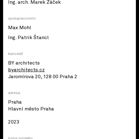
Ing. arch. Marek Žáček
spolupracovníci
Max Mohl
Ing. Patrik Štancl
kancelář
BY architects
byarchitects.cz
Jaromírova 20, 128 00 Praha 2
adresa
Praha
© OpenStreetMap contributors
Hlavní město Praha
2023
popis projektu