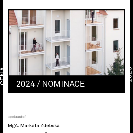
CENA
2026
2024 / NOMINACE
spoluautoři
MgA. Markéta Zdebská