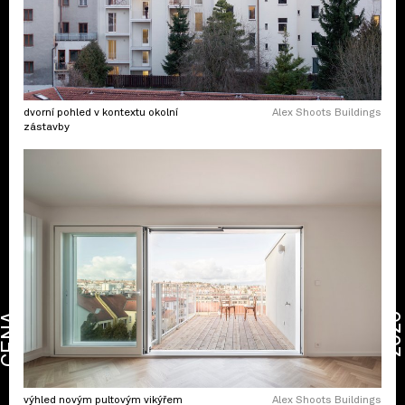
dvorní pohled v kontextu okolní
Alex Shoots Buildings
zástavby
CENA
2026
výhled novým pultovým vikýřem
Alex Shoots Buildings