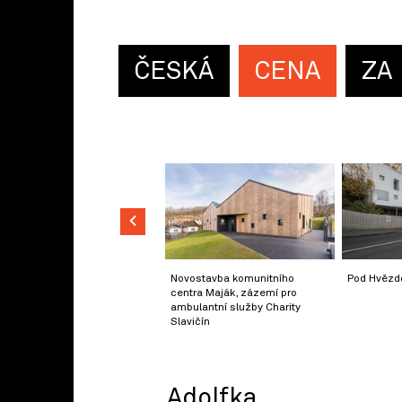
ČESKÁ
CENA
ZA
Novostavba komunitního
Pod Hvězd
centra Maják, zázemí pro
ambulantní služby Charity
Slavičín
Adolfka