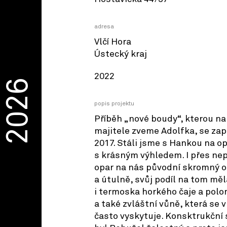
adresa
Vlčí Hora
Ústecký kraj
2022
2026
popis projektu
Příběh „nové boudy“, kterou n
majitele zveme Adolfka, se zap
2017. Stáli jsme s Hankou na 
s krásným výhledem. I přes nep
opar na nás původní skromný o
a útulně, svůj podíl na tom mě
i termoska horkého čaje a pol
a také zvláštní vůně, která se
často vyskytuje. Konsktrukční