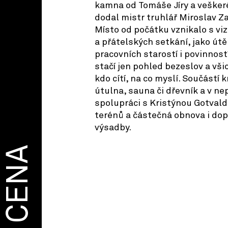
kamna od Tomáše Jíry a vešker
dodal mistr truhlář Miroslav Za
Místo od počátku vznikalo s viz
a přátelských setkání, jako út
pracovních starostí i povinnos
stačí jen pohled bezeslov a všic
kdo cítí, na co myslí. Součástí 
útulna, sauna či dřevník a v ne
spolupráci s Kristýnou Gotva
terénů a částečná obnova i do
výsadby.
CENA