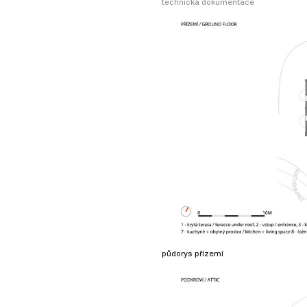
technická dokumentace
půdorys přízemí