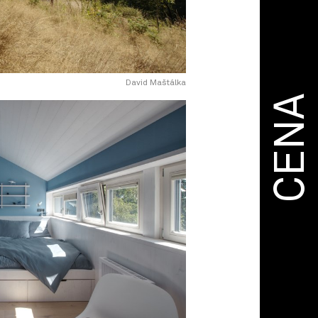
David Maštálka
CENA