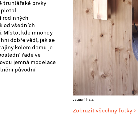
é truhlářské prvky
pletal.
í rodinných
ěk od všedních
tí. Místo, kde mnohdy
hni dobře vědí, jak se
krajiny kolem domu je
poslední řadě ve
ldovou jemná modelace
plnění původní
vstupní hala
Zobrazit všechny fotky >