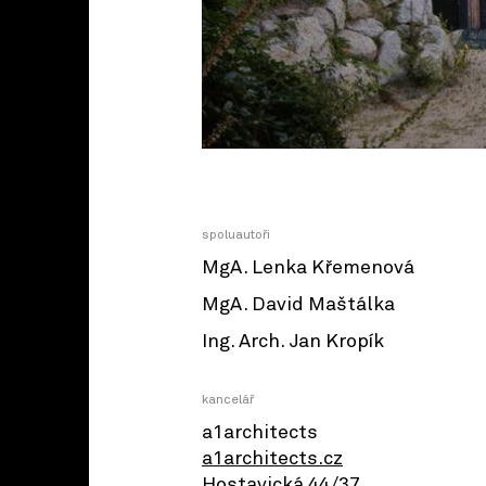
spoluautoři
MgA. Lenka Křemenová
MgA. David Maštálka
Ing. Arch. Jan Kropík
kancelář
a1architects
a1architects.cz
Hostavická 44/37