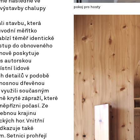
sme následně ve
pokoj pro hosty
 výstavby chalupy
li stavbu, která
ůvodní měřítko
abízí téměř identické
 vstup do obnoveného
 nově poskytuje
 s autorskou
ístní lidové
ch detailů v podobě
 nosnou dřevěnou
 využili současným
ně kryté zápraží, které
 něpřízni počasí. Ze
lebnou krajinu
ckých hor. Vnitřní
odkazuje také
. Setnici prohřejí