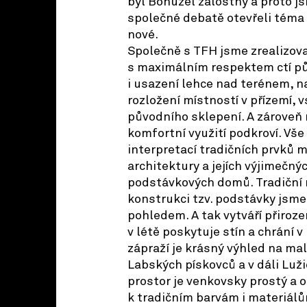
byl Bohužel žalostný a proto j
společné debatě otevřeli téma
nové.
Společně s TFH jsme zrealizova
s maximálním respektem ctí p
i usazení lehce nad terénem, n
rozložení místností v přízemí,
původního sklepení. A zároveň
komfortní využití podkroví. Vše
interpretací tradičních prvků m
architektury a jejích výjimečný
podstávkových domů. Tradiční
konstrukci tzv. podstávky jsme
pohledem. A tak vytváří přiroze
v létě poskytuje stín a chrání v
zápraží je krásný výhled na ma
Labských pískovců a v dáli Luži
prostor je venkovsky prostý a 
k tradičním barvám i materiálům