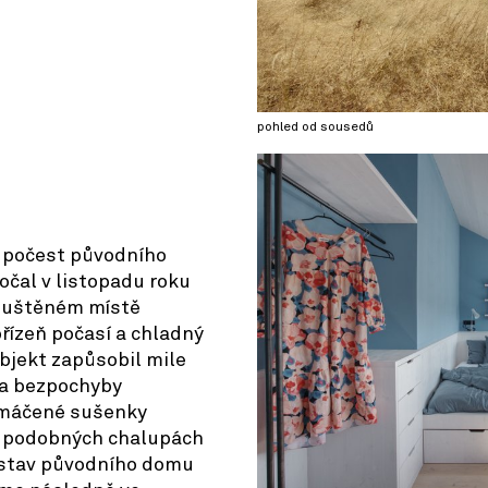
© OpenStreetMap contributors
pohled od sousedů
a počest původního
očal v listopadu roku
opuštěném místě
řízeň počasí a chladný
bjekt zapůsobil mile
la bezpochyby
omáčené sušenky
 v podobných chalupách
 stav původního domu