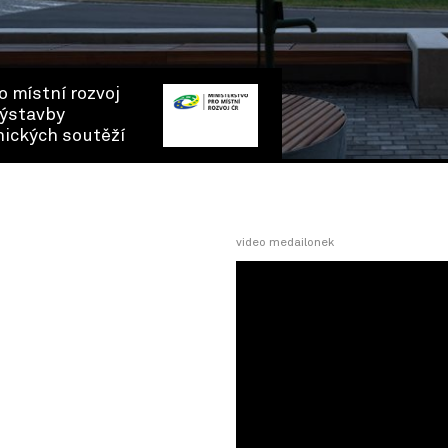
o místní rozvoj
výstavby
nických soutěží
video medailonek