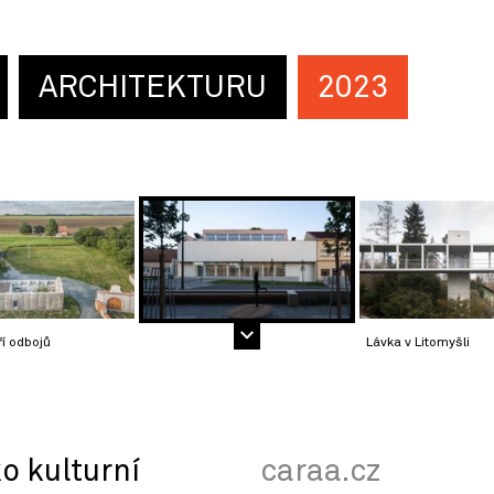
ARCHITEKTURU
2023
ří odbojů
Lávka v Litomyšli
o kulturní
caraa.cz