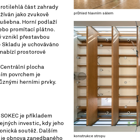
rotilehlá část zahrady
průhled hlavním sálem
žíván jako zvukově
kušebna. Horní podlaží
ebo promítací plátno.
ý vznikl přestavbou
Ve Skladu je uchováváno
nabízí prostorové
 Centrální plocha
ním povrchem je
znými herními prvky.
 SOKEC je příkladem
jných investic, kdy jeho
tonická soutěž. Dalším
konstrukce stropu
 je obnova zanedbaného