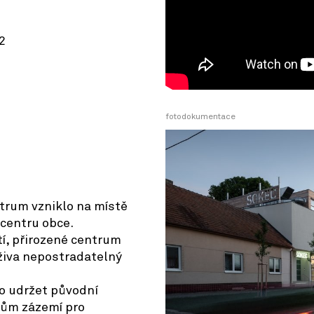
2
© OpenStreetMap contributors
fotodokumentace
trum vzniklo na místě
 centru obce.
í, přirozené centrum
kživa nepostradatelný
lo udržet původní
nům zázemí pro