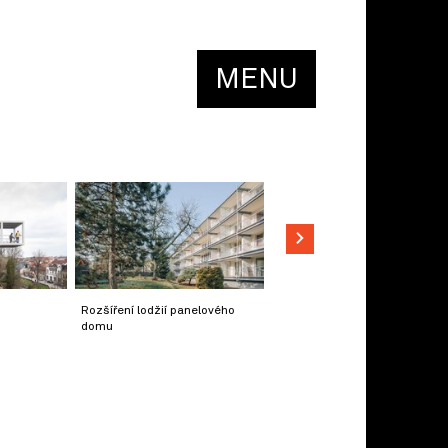
MENU
Rozšíření lodžií panelového
domu