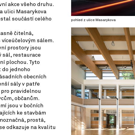
vní akce všeho druhu.
a ulici Masarykova
 stal součástí celého
pohled z ulice Masarykova
jasně čitelná,
 víceúčelovým sálem.
avní prostory jsou
 sál, restaurace
ní plochou. Tyto
t do jednoho
zásadních obecních
nší sály v patře
 pro pravidelnou
vcům, občanům.
emí jsou v bočních
ajících ke stavbám
noznačná, prostá,
se odkazuje na kvalitu