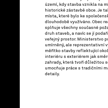
území, kdy stavba vznikla na m
historické zástavbě obce. Je 
místa, které bylo ke společen
dlouhodobě využíváno. Obec rea
splňuje všechny současné pož
druh staveb, a navíc se jí podaři
veřejný prostor. Ministerstvo p
umírněný, ale reprezentativní 
měřítko stavby reflektující oko
interiéru s exteriérem jak směr
zahrady, která tvoří důležitou 
umocňuje práce s tradičními ma
detaily.