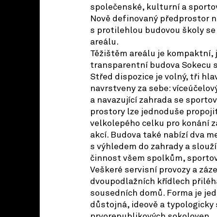
společenské, kulturní a sporto
Nově definovaný předprostor n
s protilehlou budovou školy se
areálu.
Těžištěm areálu je kompaktní, 
transparentní budova Sokecu s
Střed dispozice je volný, tři hl
navrstveny za sebe: víceúčelový
a navazující zahrada se sportov
prostory lze jednoduše propoji
velkolepého celku pro konání 
akcí. Budova také nabízí dva me
s výhledem do zahrady a slouží
činnost všem spolkům, sporto
Veškeré servisní provozy a záz
dvoupodlažních křídlech přiléh
sousedních domů. Forma je jed
důstojná, ideově a typologicky 
prvorepublikových sokoloven.