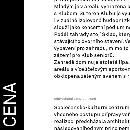
Mladým je v areálu vyhrazena p
s Klubem. Suterén Klubu je vyu
i vizuálně izolovaná hudební z
slouží jako koncertní pódium n
Podél zahrady stojí Sklad, kter
stávajícího dvorního stavení. 
vybavení pro zahradu, mimo to 
zázemí pro Klub seniorů.
Zahradě dominuje stoletá lípa.
areálu s víceúčelovým sportov
obklopena zeleným svahem s rů
CENA
odůvodnění ceny partnerů
Společensko-kulturní centrum
vhodného postupu přípravy veře
realizaci předcházela architek
následováníhodným principem