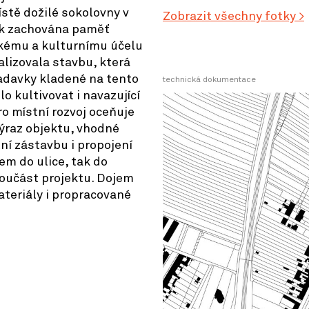
ístě dožilé sokolovny v
Zobrazit všechny fotky >
tak zachována paměť
skému a kulturnímu účelu
lizovala stavbu, která
adavky kladené na tento
technická dokumentace
lo kultivovat i navazující
ro místní rozvoj oceňuje
výraz objektu, vhodné
lní zástavbu i propojení
em do ulice, tak do
součást projektu. Dojem
teriály i propracované