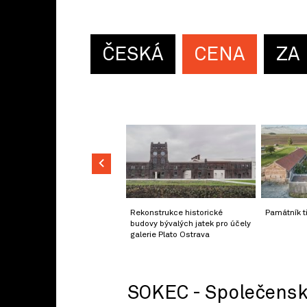
ČESKÁ
CENA
ZA
Rekonstrukce historické
Památník t
budovy bývalých jatek pro účely
galerie Plato Ostrava
SOKEC - Společensk