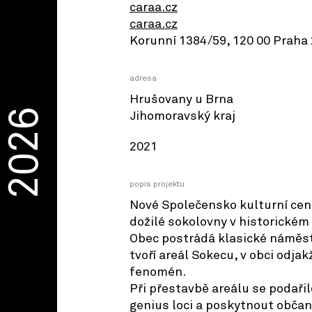
caraa.cz
caraa.cz
Korunní 1384/59, 120 00 Praha 
adresa
Hrušovany u Brna
2026
Jihomoravský kraj
2021
popis projektu
Nové Společensko kulturní cen
dožilé sokolovny v historickém
Obec postrádá klasické náměst
tvoří areál Sokecu, v obci odja
fenomén.
Při přestavbě areálu se podaři
genius loci a poskytnout obča