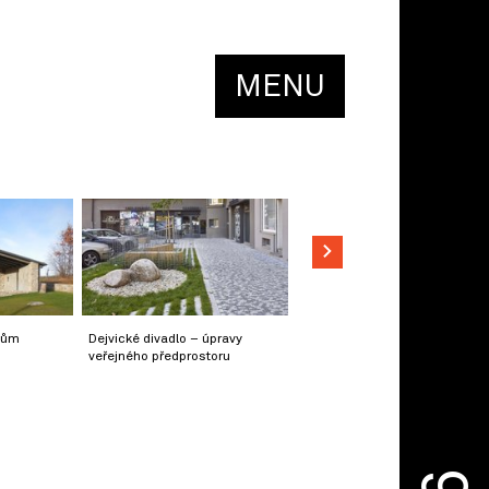
MENU
dům
Dejvické divadlo – úpravy
veřejného předprostoru