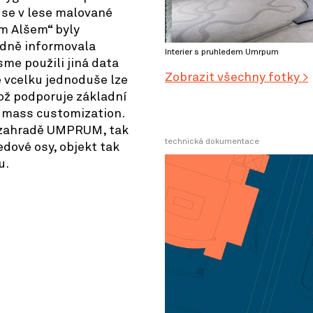
í se v lese malované
m Alšem“ byly
edně informovala
Interier s pruhledem Umrpum
sme použili jiná data
Zobrazit všechny fotky >
že vcelku jednoduše lze
což podporuje základní
v. mass customization.
v zahradě UMPRUM, tak
technická dokumentace
edové osy, objekt tak
u.