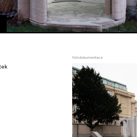
fotodokumentace
ítek