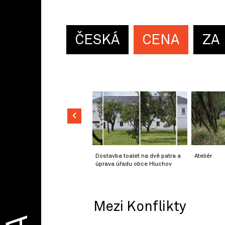
ČESKÁ
CENA
ZA
Dostavba toalet na dvě patra a
Ateliér
úprava úřadu obce Hluchov
Mezi Konflikty