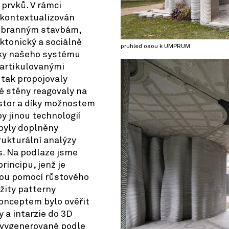
prvků. V rámci
 kontextualizován
k obranným stavbám,
ktonický a sociálně
pruhled osou k UMPRUM
vky našeho systému
artikulovanými
 tak propojovaly
té stěny reagovaly na
ostor a díky možnostem
by jinou technologií
 byly doplněny
rukturální analýzy
es. Na podlaze jsme
principu, jenž je
kou pomocí růstového
žity patterny
onceptem bylo ověřit
 a intarzie do 3D
I vygenerované podle