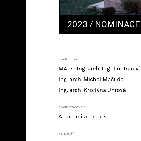
2023 / NOMINACE
spoluautoři
MArch Ing. arch. Ing. Jiří Uran V
Ing. arch. Michal Mačuda
Ing. arch. Kristýna Uhrová
spolupracovníci
Anastasiia Lediuk
kancelář