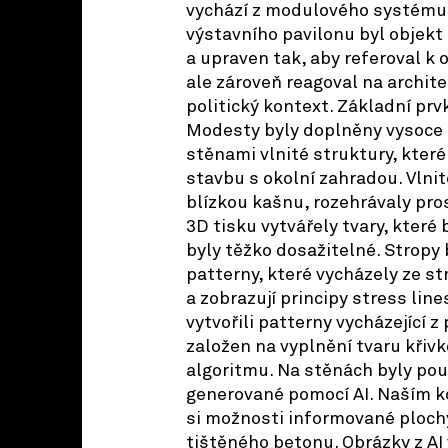
vychází z modulového systému 
výstavního pavilonu byl objekt
a upraven tak, aby referoval 
ale zároveň reagoval na archite
politický kontext. Základní pr
Modesty byly doplněny vysoce 
stěnami vlnité struktury, které
stavbu s okolní zahradou. Vlni
blízkou kašnu, rozehrávaly pr
3D tisku vytvářely tvary, které 
byly těžko dosažitelné. Stropy
patterny, které vycházely ze st
a zobrazují principy stress lin
vytvořili patterny vycházející z 
založen na vyplnění tvaru křiv
algoritmu. Na stěnách byly pou
generované pomocí AI. Naším k
si možnosti informované plochy
tištěného betonu. Obrázky z A