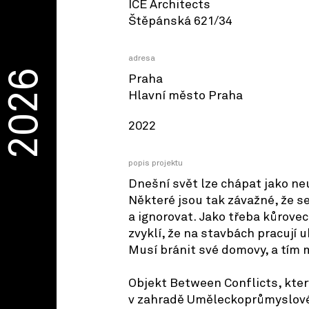
ICE Architects
Štěpánská 621/34
adresa
2026
Praha
Hlavní město Praha
2022
popis projektu
Dnešní svět lze chápat jako n
Některé jsou tak závažné, že s
a ignorovat. Jako třeba kůrovec
zvyklí, že na stavbách pracují u
Musí bránit své domovy, a tím 
Objekt Between Conflicts, kter
v zahradě Uměleckoprůmyslové