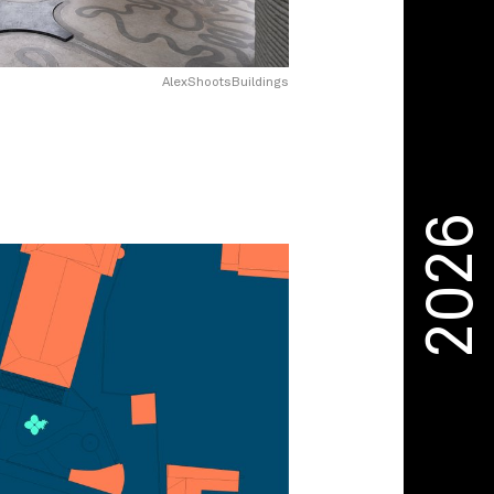
AlexShootsBuildings
2026