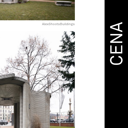
CENA
AlexShootsBuildings