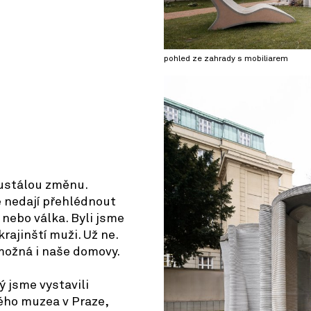
pohled ze zahrady s mobiliarem
© OpenStreetMap contributors
eustálou změnu.
e nedají přehlédnout
 nebo válka. Byli jsme
krajinští muži. Už ne.
možná i naše domovy.
ý jsme vystavili
ho muzea v Praze,