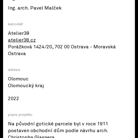
Ing. arch. Pavel Malček
kancelář
Atelier38
atelier38.cz
Porážková 1424/20, 702 00 Ostrava - Moravská
Ostrava
adresa
Olomouc
© OpenStreetMap contributors
Olomoucký kraj
2022
popis projektu
Na původní gotické parcele byl v roce 1911
postaven obchodní dům podle návrhu arch.
Christopha Glasnera .