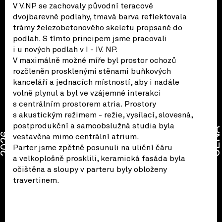
V V.NP se zachovaly původní teracové
dvojbarevné podlahy, tmavá barva reflektovala
trámy železobetonového skeletu propsané do
podlah. S tímto principem jsme pracovali
i u nových podlah v I - IV. NP.
V maximálně možné míře byl prostor ochozů
rozčleněn prosklenými stěnami buňkových
kanceláří a jednacích místností, aby i nadále
volně plynul a byl ve vzájemné interakci
s centrálním prostorem atria. Prostory
s akustickým režimem - režie, vysílací, slovesná,
postprodukční a samoobslužná studia byla
CENA
2026
vestavěna mimo centrální atrium.
Parter jsme zpětně posunuli na uliční čáru
a velkoplošně prosklili, keramická fasáda byla
očištěna a sloupy v parteru byly obloženy
travertinem.