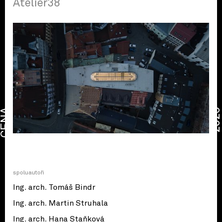
Atelier38
CENA
2026
spoluautoři
Ing. arch. Tomáš Bindr
Ing. arch. Martin Struhala
Ing. arch. Hana Staňková