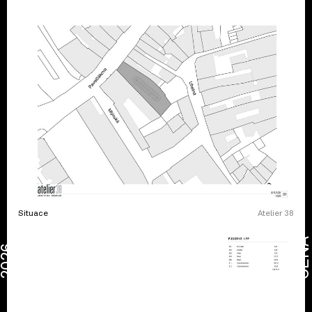
Situace
Atelier 38
CENA
2026