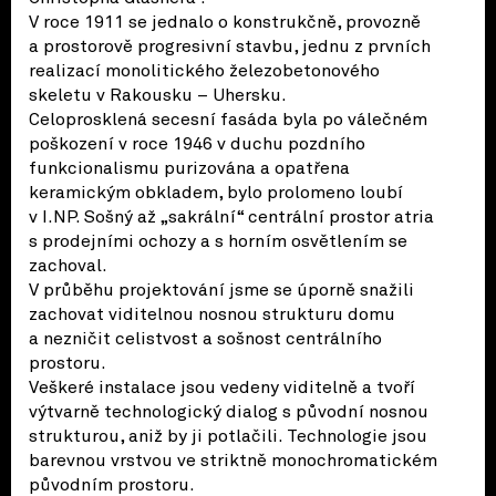
V roce 1911 se jednalo o konstrukčně, provozně
a prostorově progresivní stavbu, jednu z prvních
realizací monolitického železobetonového
skeletu v Rakousku – Uhersku.
Celoprosklená secesní fasáda byla po válečném
poškození v roce 1946 v duchu pozdního
funkcionalismu purizována a opatřena
keramickým obkladem, bylo prolomeno loubí
v I.NP. Sošný až „sakrální“ centrální prostor atria
s prodejními ochozy a s horním osvětlením se
zachoval.
V průběhu projektování jsme se úporně snažili
zachovat viditelnou nosnou strukturu domu
a nezničit celistvost a sošnost centrálního
prostoru.
Veškeré instalace jsou vedeny viditelně a tvoří
výtvarně technologický dialog s původní nosnou
strukturou, aniž by ji potlačili. Technologie jsou
barevnou vrstvou ve striktně monochromatickém
původním prostoru.