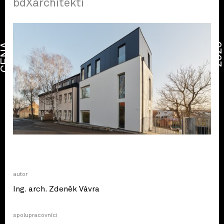
bdXarchitekti
CENA
2026
autor
Ing. arch. Zdeněk Vávra
spolupracovníci