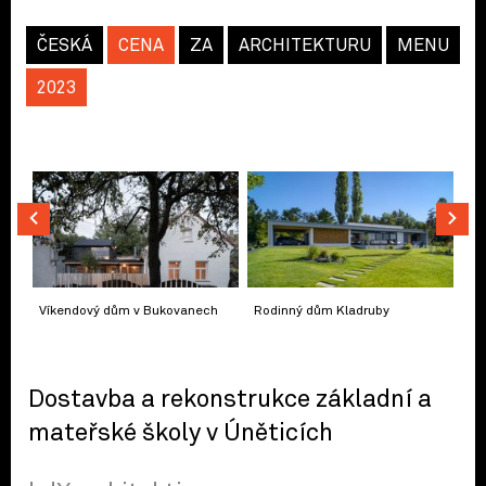
ČESKÁ
CENA
ZA
ARCHITEKTURU
MENU
2023
Víkendový dům v Bukovanech
Rodinný dům Kladruby
Dostavba a rekonstrukce základní a
mateřské školy v Úněticích