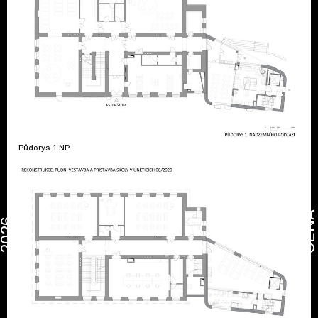
Půdorys 1.NP
CENA
2026