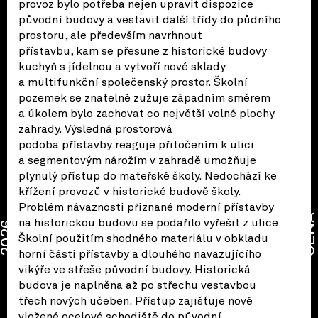
provoz bylo potřeba nejen upravit dispozice
původní budovy a vestavit další třídy do půdního
prostoru, ale především navrhnout
přístavbu, kam se přesune z historické budovy
kuchyň s jídelnou a vytvoří nové sklady
a multifunkční společenský prostor. Školní
pozemek se znatelně zužuje západním směrem
a úkolem bylo zachovat co největší volné plochy
zahrady. Výsledná prostorová
podoba přístavby reaguje přitočením k ulici
a segmentovým nárožím v zahradě umožňuje
plynulý přístup do mateřské školy. Nedochází ke
křížení provozů v historické budově školy.
Problém návaznosti přiznané moderní přístavby
CENA
na historickou budovu se podařilo vyřešit z ulice
2026
Školní použitím shodného materiálu v obkladu
horní části přístavby a dlouhého navazujícího
vikýře ve střeše původní budovy. Historická
budova je naplněna až po střechu vestavbou
třech nových učeben. Přístup zajišťuje nové
vložené ocelové schodiště do původní