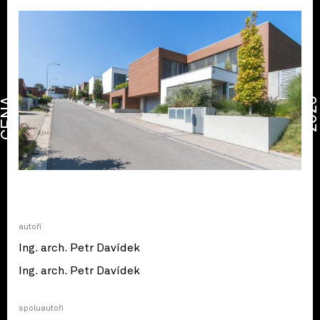
CENA
2026
autoři
Ing. arch. Petr Davídek
Ing. arch. Petr Davídek
spoluautoři