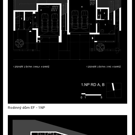
Rodinný dům EF - 1NP