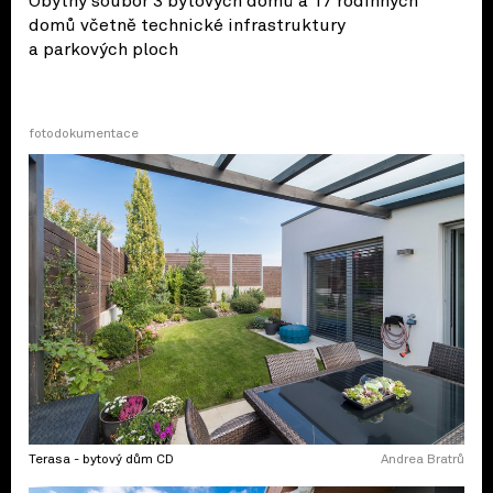
Obytný soubor 3 bytových domů a 17 rodinných
domů včetně technické infrastruktury
a parkových ploch
fotodokumentace
Terasa - bytový dům CD
Andrea Bratrů