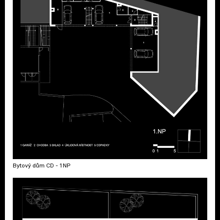
Bytový dům CD - 1NP