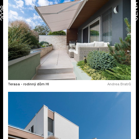
CENA
2026
Terasa - rodinný dům HI
Andrea Bratrů