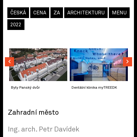
ČESKÁ
CENA
ZA
ARCHITEKTURU
MENU
2022
Byty Panský dvůr
Dentální klinika myTREEDK
Zahradní město
Ing. arch. Petr Davídek