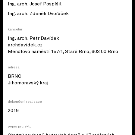
Ing. arch. Josef Pospíšil
Ing. arch. Zdeněk Dvořáček
kancelář
Ing. arch. Petr Davídek
archdavidek.cz
Mendlovo náměstí 157/1, Staré Brno, 603 00 Brno
adresa
BRNO
© OpenStreetMap contributors
Jihomoravský kraj
dokončení realizace
2019
popis projektu