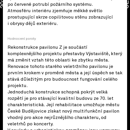
2026
po červené potrubí požárního systému.
Atmosféru interiéru zjemňuje měkké světlo
prostupující skrze copilitovou stěnu zobrazující
i obrysy dějů exteriéru.
Hodnocení poroty
Rekonstrukce pavilonu Z je součástí
komplexnějšího projektu přestavby Výstaviště, který
má změnit vztah této oblasti ke zbytku města.
Renovace tohoto starého veletržního pavilonu je
prvním krokem v proměně města a její úspěch se tak
stává důležitým pro budoucnost fungování celého
projektu.
Jednoduchá konstrukce schopná pokrýt velká
rozpětí je pro stávající kvalitní budovu ze 70. let
charakteristická. Její rehabilitace umožňuje městu
České Budějovice získat nový multifunkční pavilon
vhodný pro akce nejrůznějšího charakteru, od
veletrhů po koncerty.