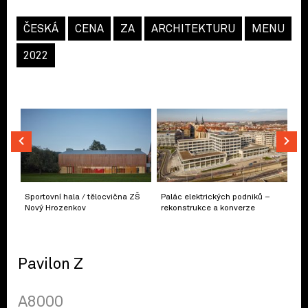
ČESKÁ
CENA
ZA
ARCHITEKTURU
MENU
2022
Sportovní hala / tělocvična ZŠ
Palác elektrických podniků –
Nový Hrozenkov
rekonstrukce a konverze
Pavilon Z
A8000