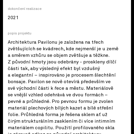
dokončení realizace
2021
popis projektu
Architektura Pavilonu je založena na třech
zvětšujících se kvádrech, kde nejmenší je u země
a směrem vzhůru se objem zvětšuje a těžkne.
Z původní hmoty jsou odebrány - proskleny dílčí
části tak, aby výsledný efekt byl vzdušný
a elegantní – inspirováno je procesem šlechtění
bonsaje. Pavilon se nově otevírá především ve
své východní části k řece a městu. Materiálově
se vnější vzhled odehrává ve dvou formách –
pevné a průhledné. Pro pevnou formu je zvolen
materiál plechových bílých kazet a bílé střešní
folie. Průhledná forma je řešena sklem ať už
čirým strukturálním zasklením či více intimním
materiálem copilitu. Použití profilovaného skla