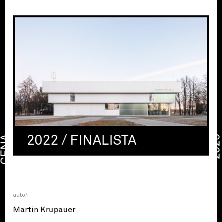
2022 / FINALISTA
CENA
2026
autoři
Martin Krupauer