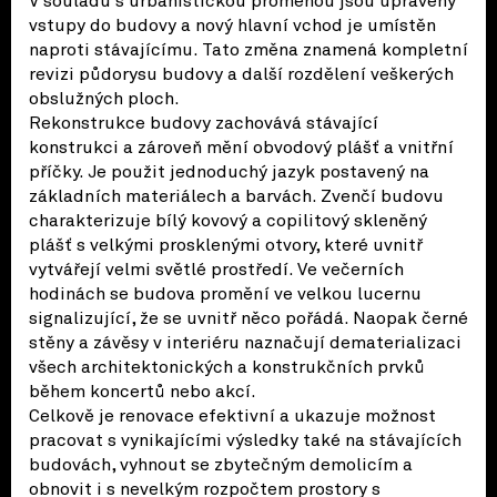
V souladu s urbanistickou proměnou jsou upraveny
vstupy do budovy a nový hlavní vchod je umístěn
naproti stávajícímu. Tato změna znamená kompletní
revizi půdorysu budovy a další rozdělení veškerých
obslužných ploch.
Rekonstrukce budovy zachovává stávající
konstrukci a zároveň mění obvodový plášť a vnitřní
příčky. Je použit jednoduchý jazyk postavený na
základních materiálech a barvách. Zvenčí budovu
charakterizuje bílý kovový a copilitový skleněný
plášť s velkými prosklenými otvory, které uvnitř
vytvářejí velmi světlé prostředí. Ve večerních
hodinách se budova promění ve velkou lucernu
signalizující, že se uvnitř něco pořádá. Naopak černé
stěny a závěsy v interiéru naznačují dematerializaci
všech architektonických a konstrukčních prvků
během koncertů nebo akcí.
Celkově je renovace efektivní a ukazuje možnost
pracovat s vynikajícími výsledky také na stávajících
budovách, vyhnout se zbytečným demolicím a
obnovit i s nevelkým rozpočtem prostory s