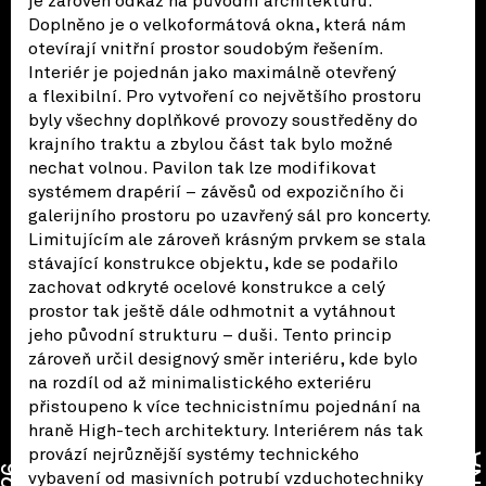
je zároveň odkaz na původní architekturu.
Doplněno je o velkoformátová okna, která nám
otevírají vnitřní prostor soudobým řešením.
Interiér je pojednán jako maximálně otevřený
a flexibilní. Pro vytvoření co největšího prostoru
byly všechny doplňkové provozy soustředěny do
krajního traktu a zbylou část tak bylo možné
nechat volnou. Pavilon tak lze modifikovat
systémem drapérií – závěsů od expozičního či
galerijního prostoru po uzavřený sál pro koncerty.
Limitujícím ale zároveň krásným prvkem se stala
stávající konstrukce objektu, kde se podařilo
zachovat odkryté ocelové konstrukce a celý
prostor tak ještě dále odhmotnit a vytáhnout
jeho původní strukturu – duši. Tento princip
zároveň určil designový směr interiéru, kde bylo
na rozdíl od až minimalistického exteriéru
přistoupeno k více technicistnímu pojednání na
hraně High-tech architektury. Interiérem nás tak
provází nejrůznější systémy technického
CENA
vybavení od masivních potrubí vzduchotechniky