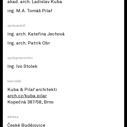
akad. arch. Ladislav Kuba
ing. M.A. Tomáš Pilař
spoluautoři
Ing. arch. Kateřina Jechová
Ing. arch. Patrik Obr
spolupracovníci
Ing. Ivo Stolek
kancelář
Kuba & Pilař architekti
arch.cz/kuba.pilar
Kopečná 387/58, Brno
adresa
České Budějovice