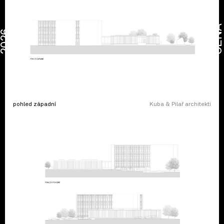
CENA
2026
pohled západní
Kuba & Pilař architekti