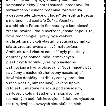
CENA
2026
kamenné dlažby. Vlastní sousoší, představující
významného českého botanika, zahradníka
a cestovatele, „lovce orchideí“ Benedikta Roezla
s indiánem od sochaře Čeňka Vosmíka
a architekta Eduarda Sochora bylo komplexně
zrestaurováno. Podle navržené, dosud nepoužité,
nové technologie úpravy byla veškerá
architektura v okolí vlastního sousoší pomníku
sňata, zrestaurována a nově instalována.
Architektura i vlastní sousoší byly plasticky
doplněny za pomoci mědí armovaných
plastických doplňků, vše bylo následně
patinováno a hydrofobizováno. Nově musely být
navrženy a následně zhotoveny neexistující
kovářské doplňky - atributy sochy (orchidea
v roce Roezla, nůž indiána), kované lipové
ratolesti umístěné na soklu pod sousoším,
perlovec okolo městského znaku, dvojice
rozměrných bočních kovových nádob pro výsadbu
rostlin, dvojice kovových sloupků i na nich