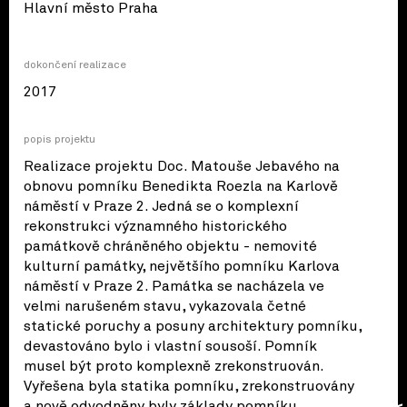
© OpenStreetMap contributors
Hlavní město Praha
dokončení realizace
2017
popis projektu
Realizace projektu Doc. Matouše Jebavého na
obnovu pomníku Benedikta Roezla na Karlově
náměstí v Praze 2. Jedná se o komplexní
rekonstrukci významného historického
památkově chráněného objektu - nemovité
kulturní památky, největšího pomníku Karlova
náměstí v Praze 2. Památka se nacházela ve
velmi narušeném stavu, vykazovala četné
statické poruchy a posuny architektury pomníku,
devastováno bylo i vlastní sousoší. Pomník
musel být proto komplexně zrekonstruován.
Vyřešena byla statika pomníku, zrekonstruovány
a nově odvodněny byly základy pomníku,