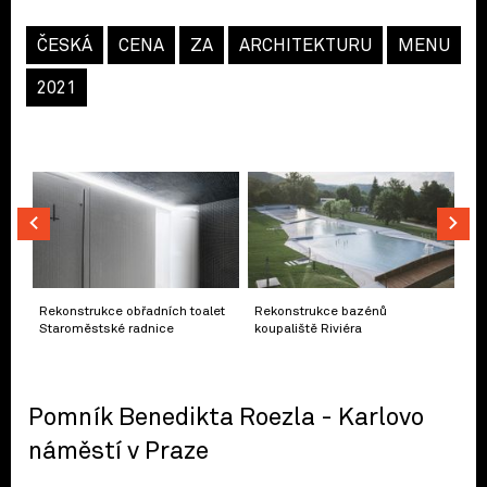
ČESKÁ
CENA
ZA
ARCHITEKTURU
MENU
2021
Rekonstrukce obřadních toalet
Rekonstrukce bazénů
Staroměstské radnice
koupaliště Riviéra
Pomník Benedikta Roezla - Karlovo
náměstí v Praze