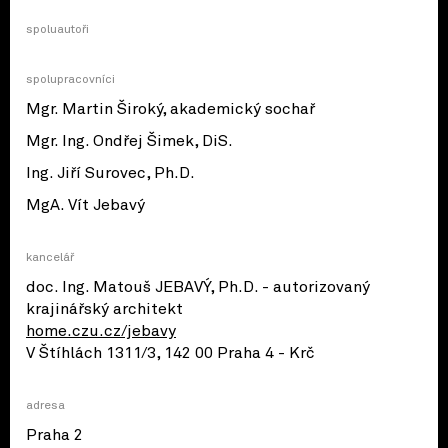
spoluautoři
spolupracovníci
Mgr. Martin Široký, akademický sochař
Mgr. Ing. Ondřej Šimek, DiS.
Ing. Jiří Surovec, Ph.D.
MgA. Vít Jebavý
kancelář
doc. Ing. Matouš JEBAVÝ, Ph.D. - autorizovaný
krajinářský architekt
home.czu.cz/jebavy
V Štíhlách 1311/3, 142 00 Praha 4 - Krč
adresa
Praha 2