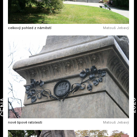
celkový pohled z náměstí
Matouš Jebavý
CENA
2026
nové lipové ratolesti
Matouš Jebavý