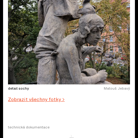
detail sochy
Matouš Jebavý
Zobrazit všechny fotky >
technická dokumentace