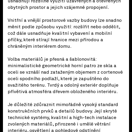
usnadňují rozdílné využití uzavřených a otevřených
obytných prostor a jejich vzájemné propojení.
Vnitřní a vnější prostorové vazby budovy lze snadno
měnit podle způsobu využití: rozšířit nebo oddělit,
což dále usnadňuje kvalitní vybavení a mobilní
příčky, které stírají hranice mezi přírodou a
chráněným interiérem domu.
Volba materiálů je přesná a šablonovitá:
minimalistické geometrické horní patro ze skla a
oceli se vznáší nad zataženým objemem z cortenové
oceli spodního podlaží, které je zapuštěno do
svažitého terénu. Tvrdý a odolný exteriér doplňuje
přívětivá atmosféra dřevem obloženého interiéru.
Je důležité zdůraznit mimořádně vysoký standard
konstrukčních prvků a detailů budovy. Její skryté
technické systémy, kvalitní a high-tech instalace
zvolených materiálů, přirozené i umělé větrání
interiéru, osvětlení a pohledové odstínění