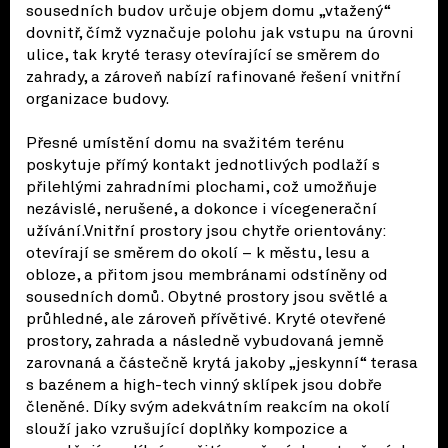
sousedních budov určuje objem domu „vtažený“
dovnitř, čímž vyznačuje polohu jak vstupu na úrovni
ulice, tak kryté terasy otevírající se směrem do
zahrady, a zároveň nabízí rafinované řešení vnitřní
organizace budovy.
Přesné umístění domu na svažitém terénu
poskytuje přímý kontakt jednotlivých podlaží s
přilehlými zahradními plochami, což umožňuje
nezávislé, nerušené, a dokonce i vícegenerační
užívání.Vnitřní prostory jsou chytře orientovány:
otevírají se směrem do okolí – k městu, lesu a
obloze, a přitom jsou membránami odstíněny od
sousedních domů. Obytné prostory jsou světlé a
průhledné, ale zároveň přívětivé. Kryté otevřené
prostory, zahrada a následně vybudovaná jemně
zarovnaná a částečně krytá jakoby „jeskynní“ terasa
s bazénem a high-tech vinný sklípek jsou dobře
členěné. Díky svým adekvátním reakcím na okolí
slouží jako vzrušující doplňky kompozice a