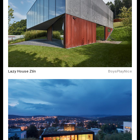
Lazy House Zlín
BoysPlayNice