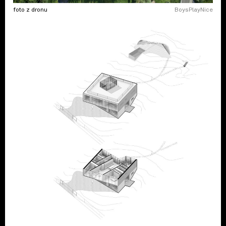
foto z dronu
BoysPlayNice