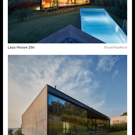
Lazy House Zlín
BoysPlayNice