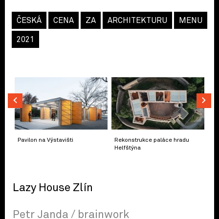
ČESKÁ
CENA
ZA
ARCHITEKTURU
MENU
2021
Pavilon na Výstavišti
Rekonstrukce paláce hradu
Helfštýna
Lazy House Zlín
Petr Janda / brainwork