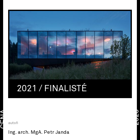
2021 / FINALISTÉ
CENA
2026
autoři
Ing. arch. MgA. Petr Janda