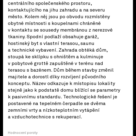
centrálního společenského prostoru,
kontaktujícího na jihu zahradu a na severu
město. Kolem něj jsou po obvodu rozmístěny
obytné místnosti s koupelnami chráněné
v kontaktu se sousedy membránou z nerezové
tkaniny. Spodní podlaží obsahuje garáž,
hostinský byt s vlastní terasou, saunu
a technické vybavení. Zahrada obtéká dům,
stoupá ke sklípku s ohništěm a kulminuje
v pobytové grottě zapuštěné v terénu nad
terasou s bazénem. Dům během stavby změnil
majitele a dorostl díky rozvíjení původního
konceptu. Název odkazuje k místopisu lokality
stejně jako k podstatě domu blížící se parametry
k pasivnímu standardu. Technologické řešení je
postavené na tepelném čerpadle se dvěma
zemními vrty a nízkoteplotním vytápění
a vzduchotechnice s rekuperací.
Hodnocení poroty