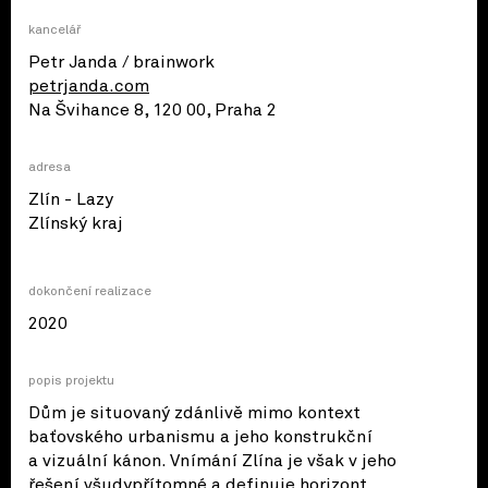
kancelář
Petr Janda / brainwork
petrjanda.com
Na Švihance 8, 120 00, Praha 2
adresa
Zlín - Lazy
© OpenStreetMap contributors
Zlínský kraj
dokončení realizace
2020
popis projektu
Dům je situovaný zdánlivě mimo kontext
baťovského urbanismu a jeho konstrukční
a vizuální kánon. Vnímání Zlína je však v jeho
řešení všudypřítomné a definuje horizont