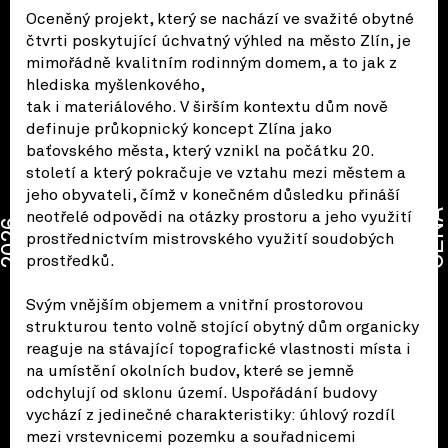
Oceněný projekt, který se nachází ve svažité obytné
čtvrti poskytující úchvatný výhled na město Zlín, je
mimořádně kvalitním rodinným domem, a to jak z
hlediska myšlenkového,
tak i materiálového. V širším kontextu dům nově
definuje průkopnický koncept Zlína jako
baťovského města, který vznikl na počátku 20.
století a který pokračuje ve vztahu mezi městem a
jeho obyvateli, čímž v konečném důsledku přináší
CENA
neotřelé odpovědi na otázky prostoru a jeho využití
2026
prostřednictvím mistrovského využití soudobých
prostředků.
Svým vnějším objemem a vnitřní prostorovou
strukturou tento volně stojící obytný dům organicky
reaguje na stávající topografické vlastnosti místa i
na umístění okolních budov, které se jemně
odchylují od sklonu území. Uspořádání budovy
vychází z jedinečné charakteristiky: úhlový rozdíl
mezi vrstevnicemi pozemku a souřadnicemi