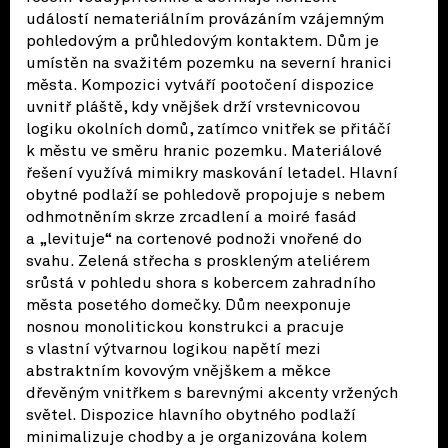
událostí nemateriálním provázáním vzájemným
pohledovým a průhledovým kontaktem. Dům je
umístěn na svažitém pozemku na severní hranici
města. Kompozici vytváří pootočení dispozice
uvnitř pláště, kdy vnějšek drží vrstevnicovou
logiku okolních domů, zatímco vnitřek se přitáčí
k městu ve směru hranic pozemku. Materiálové
řešení využívá mimikry maskování letadel. Hlavní
obytné podlaží se pohledově propojuje s nebem
odhmotněním skrze zrcadlení a moiré fasád
a „levituje“ na cortenové podnoži vnořené do
svahu. Zelená střecha s proskleným ateliérem
srůstá v pohledu shora s kobercem zahradního
města posetého domečky. Dům neexponuje
nosnou monolitickou konstrukci a pracuje
s vlastní výtvarnou logikou napětí mezi
abstraktním kovovým vnějškem a měkce
dřevěným vnitřkem s barevnými akcenty vržených
světel. Dispozice hlavního obytného podlaží
minimalizuje chodby a je organizována kolem