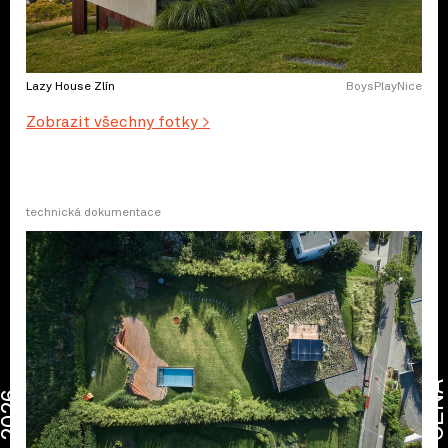
Lazy House Zlín
BoysPlayNice
Zobrazit všechny fotky >
technická dokumentace
CENA
2026