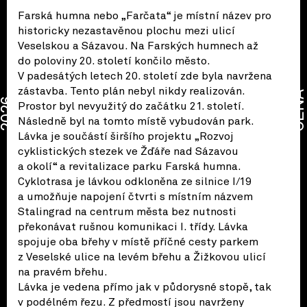
Farská humna nebo „Farčata“ je místní název pro
historicky nezastavěnou plochu mezi ulicí
Veselskou a Sázavou. Na Farských humnech až
do poloviny 20. století končilo město.
V padesátých letech 20. století zde byla navržena
zástavba. Tento plán nebyl nikdy realizován.
CENA
2026
Prostor byl nevyužitý do začátku 21. století.
Následně byl na tomto místě vybudován park.
Lávka je součástí širšího projektu „Rozvoj
cyklistických stezek ve Žďáře nad Sázavou
a okolí“ a revitalizace parku Farská humna.
Cyklotrasa je lávkou odkloněna ze silnice I/19
a umožňuje napojení čtvrti s místním názvem
Stalingrad na centrum města bez nutnosti
překonávat rušnou komunikaci I. třídy. Lávka
spojuje oba břehy v místě příčné cesty parkem
z Veselské ulice na levém břehu a Žižkovou ulicí
na pravém břehu.
Lávka je vedena přímo jak v půdorysné stopě, tak
v podélném řezu. Z předmostí jsou navrženy