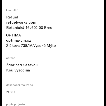
kancelář
Refuel
refuelworks.com
Botanická 16, 602 00 Brno
OPTIMA
optima-vm.cz
Žižkova 738/IV, Vysoké Mýto
adresa
Žďár nad Sázavou
© OpenStreetMap contributors
Kraj Vysočina
dokončení realizace
2020
popis projektu