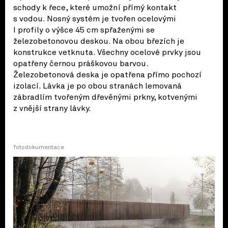
schody k řece, které umožní přímý kontakt
s vodou. Nosný systém je tvořen ocelovými
I profily o výšce 45 cm spřaženými se
železobetonovou deskou. Na obou březích je
konstrukce vetknuta. Všechny ocelové prvky jsou
opatřeny černou práškovou barvou.
Železobetonová deska je opatřena přímo pochozí
izolací. Lávka je po obou stranách lemovaná
zábradlím tvořeným dřevěnými prkny, kotvenými
z vnější strany lávky.
fotodokumentace