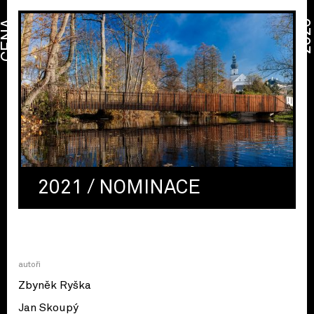
CENA
2026
2021 / NOMINACE
autoři
Zbyněk Ryška
Jan Skoupý