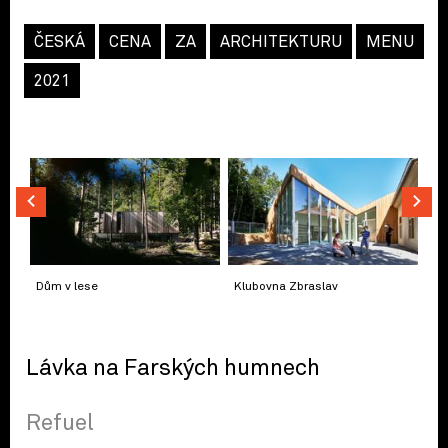
ČESKÁ
CENA
ZA
ARCHITEKTURU
MENU
2021
Dům v lese
Klubovna Zbraslav
Lávka na Farských humnech
Refuel