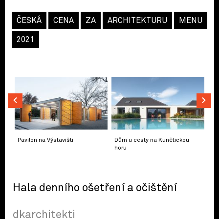
ČESKÁ
CENA
ZA
ARCHITEKTURU
MENU
2021
Pavilon na Výstavišti
Dům u cesty na Kunětickou
horu
Hala denního ošetření a očištění
dkarchitekti