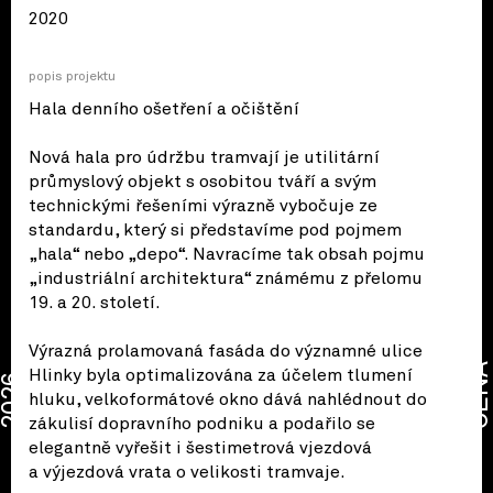
2020
popis projektu
Hala denního ošetření a očištění
Nová hala pro údržbu tramvají je utilitární
průmyslový objekt s osobitou tváří a svým
technickými řešeními výrazně vybočuje ze
standardu, který si představíme pod pojmem
„hala“ nebo „depo“. Navracíme tak obsah pojmu
„industriální architektura“ známému z přelomu
19. a 20. století.
Výrazná prolamovaná fasáda do významné ulice
CENA
Hlinky byla optimalizována za účelem tlumení
2026
hluku, velkoformátové okno dává nahlédnout do
zákulisí dopravního podniku a podařilo se
elegantně vyřešit i šestimetrová vjezdová
a výjezdová vrata o velikosti tramvaje.