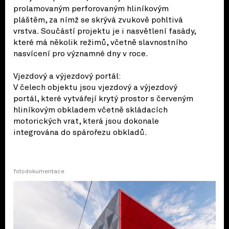
prolamovaným perforovaným hliníkovým
pláštěm, za nímž se skrývá zvukově pohltivá
vrstva. Součástí projektu je i nasvětlení fasády,
které má několik režimů, včetně slavnostního
nasvícení pro významné dny v roce.
Vjezdový a výjezdový portál:
V čelech objektu jsou vjezdový a výjezdový
portál, které vytvářejí krytý prostor s červeným
hliníkovým obkladem včetně skládacích
motorických vrat, která jsou dokonale
integrována do spárořezu obkladů.
fotodokumentace