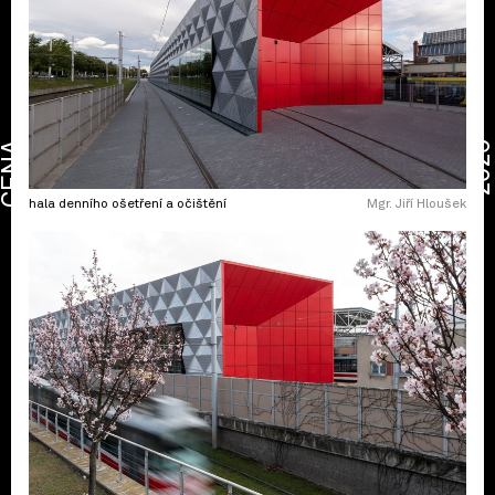
CENA
2026
hala denního ošetření a očištění
Mgr. Jiří Hloušek