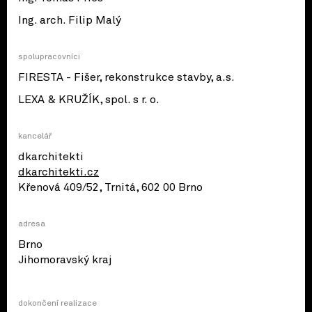
Ing. arch. Filip Malý
spolupracovníci
FIRESTA - Fišer, rekonstrukce stavby, a.s.
LEXA & KRUŽÍK, spol. s r. o.
kancelář
dkarchitekti
dkarchitekti.cz
Křenová 409/52, Trnitá, 602 00 Brno
adresa
Brno
© OpenStreetMap contributors
Jihomoravský kraj
dokončení realizace