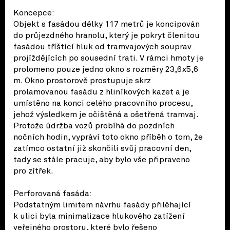
Koncepce:
Objekt s fasádou délky 117 metrů je koncipován
do průjezdného hranolu, který je pokryt členitou
fasádou tříštící hluk od tramvajových souprav
projíždějících po sousední trati. V rámci hmoty je
prolomeno pouze jedno okno s rozměry 23,6x5,6
m. Okno prostorově prostupuje skrz
prolamovanou fasádu z hliníkových kazet a je
umístěno na konci celého pracovního procesu,
jehož výsledkem je očištěná a ošetřená tramvaj.
Protože údržba vozů probíhá do pozdních
nočních hodin, vypráví toto okno příběh o tom, že
zatímco ostatní již skončili svůj pracovní den,
tady se stále pracuje, aby bylo vše připraveno
pro zítřek.
Perforovaná fasáda:
Podstatným limitem návrhu fasády přiléhající
k ulici byla minimalizace hlukového zatížení
veřejného prostoru, které bylo řešeno