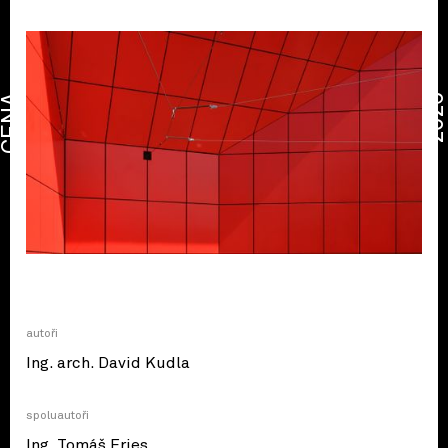
CENA
2026
autoři
Ing. arch. David Kudla
spoluautoři
Ing. Tomáš Fries