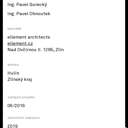
Ing. Pavel Gurecký
Ing. Pavel Ohnoutek
kancelář
ellement architects
ellement.cz
Nad Ovčírnou II. 1295, Zlín
adresa
Hulín
© OpenStreetMap contributors
Zlínský kraj
zahájení projektu
06/2016
dokončení realizace
2019