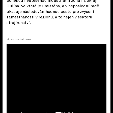
poněkud neutěšenou in­dustriální zónu na okraji
Hulína, ve které je umístěna, a v neposlední řadě
ukazuje násle­dováníhodnou cestu pro zvýšení
zaměstnanos­ti v regionu, a to nejen v sektoru
strojírenství.
video medailonek