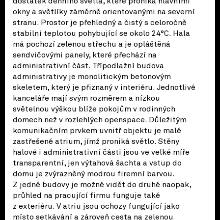
dostatek denního světla, které proniká hlavními
okny a světlíky záměrně orientovanými na severní
stranu. Prostor je přehledný a čistý s celoročně
stabilní teplotou pohybující se okolo 24°C. Hala
má pochozí zelenou střechu a je opláštěná
sendvičovými panely, které přechází na
administrativní část. Třípodlažní budova
administrativy je monolitickým betonovým
skeletem, který je přiznaný v interiéru. Jednotlivé
kanceláře mají svým rozměrem a nízkou
světelnou výškou blíže pokojům v rodinných
domech než v rozlehlých openspace. Důležitým
komunikačním prvkem uvnitř objektu je malé
zastřešené atrium, jímž proniká světlo. Stěny
halové i administrativní části jsou ve velké míře
transparentní, jen výtahová šachta a vstup do
domu je zvýrazněný modrou firemní barvou.
Z jedné budovy je možné vidět do druhé naopak,
průhled na pracující firmu funguje také
z exteriéru. V atriu jsou ochozy fungující jako
místo setkávání a zároveň cesta na zelenou