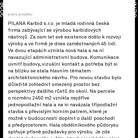
CENA
2026
popis projektu
PILANA Karbid s.r.o. je mladá rodinná česká
firma zabývající se výrobou karbidových
nástrojů. Za osm let své existence došlo k rozvoji
výroby a ve firmě je dnes zaměstnaných 45 lidí.
Ve dvou etapách vznikla nová hala a na ní
navazující administrativní budova. Komunikace
uvnitř budovy, vizuální kontakt a potřeba být si
na blízku se stala hlavním tématem
architektonického návrhu. Pro novou stavbu bylo
důležité zohlednit omezený prostor bez
perspektivy dalšího růstů do okolí. Na parcele
o rozměru 2450 m2 vznikla nejdříve
jednopodlažní hala a na ni navázala třípodlažní
stavba s převislým horním patrem, které je
možné v budoucnosti doplnit o další poschodí
a předprostorem. Hala obdélníkového půdorysu
splňuje přísné požadavky pro výrobu. Je zde