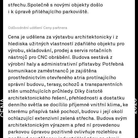
střechu.Společně s novými objekty došlo
i k úpravě přiléhajícího parkoviště.
Odůvodnění udělení Ceny partnera
Cena je udělena za výstavbu architektonicky i z
hlediska užitných vlastností zdařilého objek­tu pro
výrobu, skladování, prodej a servis ro­tačních
nástrojů pro CNC obrábění. Budova sestává z
výrobní haly a administrativní přístavby. Potřebná
komunikace zaměstnanců je zajištěna
prostřednictvím otevřeného atria protínajícího
správní budovu, terasy, ochozů a transparent­ních
stěn umožňujících průhledy. Díky čistotě
architektonického řešení, přehlednosti a dostat­ku
CENA
2026
denního světla se docílilo příjemné vnitřní kli­ma, ke
kterému přispívá také pochozí, budovu i její okolí
ochlazující extenzivní zelená střecha. Budova svým
architektonickým výrazem a před ní provedenou
parkovou úpravou pozitivně ovlivňuje rozlehlou a