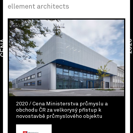
ellement architects
CENA
2026
2020 / Cena Ministerstva průmyslu a
obchodu ČR za velkorysý přístup k
novostavbě průmyslového objektu