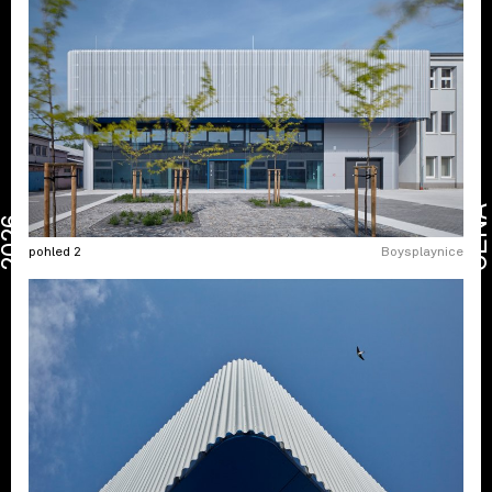
CENA
2026
pohled 2
Boysplaynice