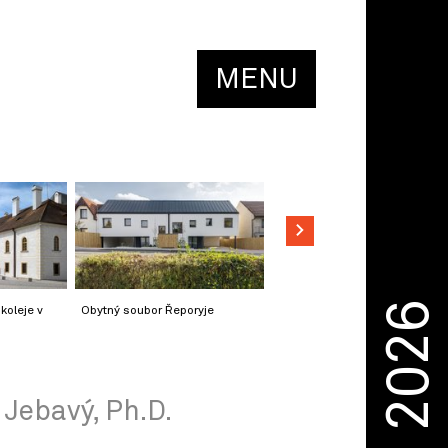
MENU
2026
koleje v
Obytný soubor Řeporyje
 Jebavý, Ph.D.