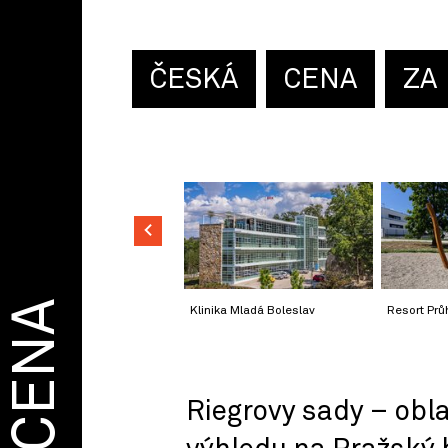
ČESKÁ
CENA
ZA
CENA
Klinika Mladá Boleslav
Resort Prů
Riegrovy sady – obl