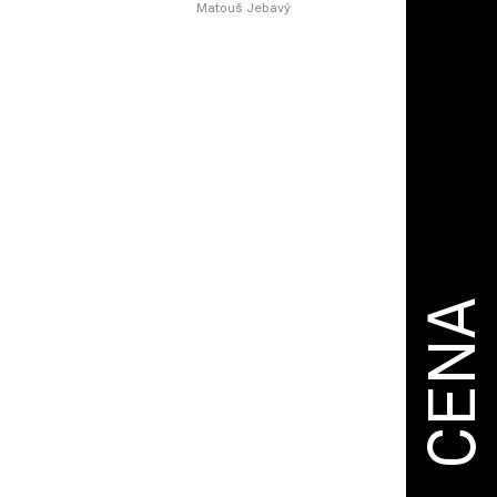
Matouš Jebavý
CENA