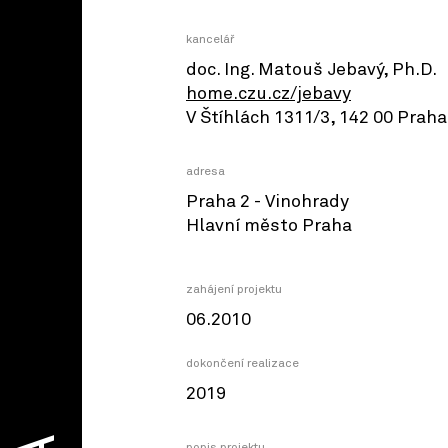
kancelář
doc. Ing. Matouš Jebavý, Ph.D.
home.czu.cz/jebavy
V Štíhlách 1311/3, 142 00 Praha 
adresa
Praha 2 - Vinohrady
Hlavní město Praha
zahájení projektu
06.2010
dokončení realizace
2019