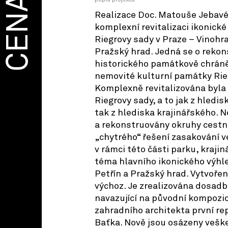
CENA
popis projektu
Realizace Doc. Matouše Jebav
komplexní revitalizaci ikonické 
Riegrovy sady v Praze – Vinoh
Pražský hrad. Jedná se o reko
historického památkově chráně
nemovité kulturní památky Rie
Komplexně revitalizována byla 
Riegrovy sady, a to jak z hledi
tak z hlediska krajinářského. N
a rekonstruovány okruhy cestn
„chytrého“ řešení zasakování 
v rámci této části parku, krajin
téma hlavního ikonického výhled
Petřín a Pražský hrad. Vytvořen
výchoz. Je zrealizována dosadb
navazující na původní kompozi
zahradního architekta první re
Baťka. Nově jsou osázeny veške