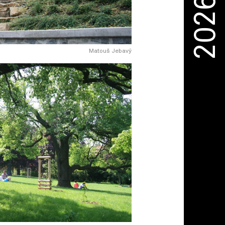
2026
Matouš Jebavý