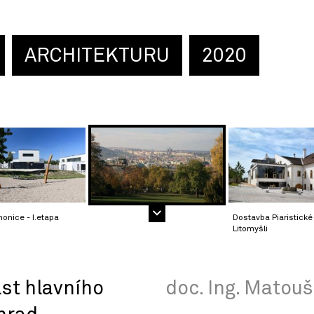
ARCHITEKTURU
2020
honice - I.etapa
Dostavba Piaristické 
Litomyšli
ast hlavního
doc. Ing. Matouš