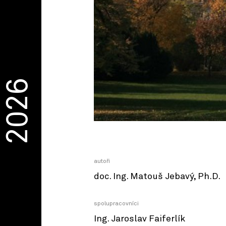
2026
autoři
doc. Ing. Matouš Jebavý, Ph.D.
spolupracovníci
Ing. Jaroslav Faiferlík