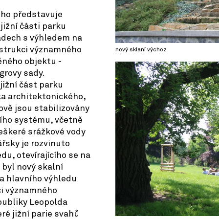
ého představuje
jižní části parku
radech s výhledem na
nstrukci významného
nový sklaní výchoz
ného objektu -
grovy sady.
jižní část parku
ska architektonického,
ově jsou stabilizovány
ího systému, včetně
veškeré srážkové vody
ářsky je rozvinuto
u, otevírajícího se na
 byl nový skalní
a hlavního výhledu
ci významného
publiky Leopolda
ré jižní parie svahů