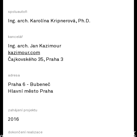
spoluautoři
Ing. arch. Karolína Kripnerová, Ph.D.
kancelář
Ing. arch. Jan Kazimour
kazimour.com
Čajkovského 35, Praha 3
adresa
Praha 6 - Bubeneč
© OpenStreetMap contributors
Hlavní město Praha
zahájení projektu
2016
dokončení realizace