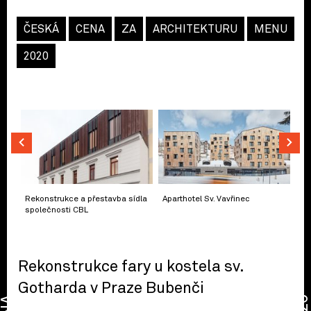
ČESKÁ
CENA
ZA
ARCHITEKTURU
MENU
2020
Rekonstrukce a přestavba sídla
Aparthotel Sv. Vavřinec
společnosti CBL
Rekonstrukce fary u kostela sv.
Gotharda v Praze Bubenči