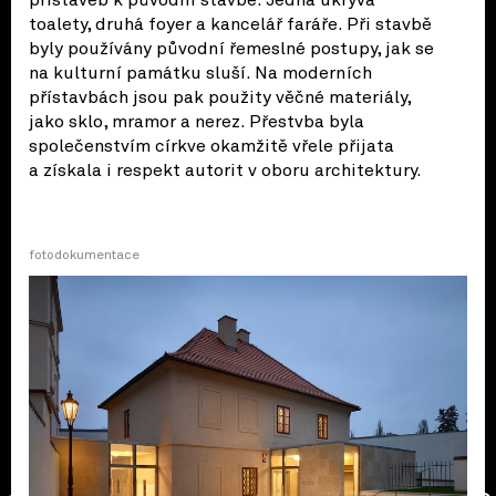
přístaveb k původní stavbě. Jedna ukrývá
toalety, druhá foyer a kancelář faráře. Při stavbě
byly používány původní řemeslné postupy, jak se
na kulturní památku sluší. Na moderních
přístavbách jsou pak použity věčné materiály,
jako sklo, mramor a nerez. Přestvba byla
společenstvím církve okamžitě vřele přijata
a získala i respekt autorit v oboru architektury.
fotodokumentace