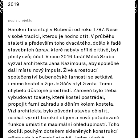
CENA
2026
2019
popis projektu
Barokní fara stojí v Bubenči od roku 1787. Nese
v sobě tradici, kterou je hodno ctít. V průběhu
staletí a především toho dvacátého, došlo k řadě
stavebních úprav, které nebyly příliš citlivé, byť
plnily svůj účel. V roce 2016 farář Miloš Szabo
vyzval architekta Jana Kazimoura, aby společně
dali místu nový impuls. Živé a rostoucí
společenství bubenečské farnosti se setkává
i mimo kostel a žije Ježíšův styl života. Tomu
chybělo důstojné prostředí. Zároveň bylo třeba
vybudovat toalety, které kostel postrádal,
propojit farní zahradu s děním kolem kostela.
Vizí architekta bylo původní stavbu očistit,
nechat vyznít barokní objem a nově požadované
funkce umístit s maximální ohleduplností. Toho
docílil pouhým dotekem skleněných konstrukcí