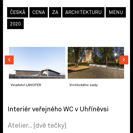
ČESKÁ
CENA
ZA
ARCHITEKTURU
MENU
2020
Vinařství LAHOFER
Vrchlického sady
Interiér veřejného WC v Uhříněvsi
Atelier.. [dvě tečky]