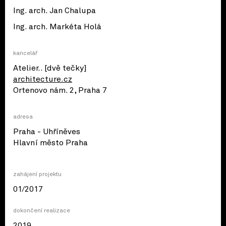
Ing. arch. Jan Chalupa
Ing. arch. Markéta Holá
kancelář
Atelier.. [dvě tečky]
architecture.cz
Ortenovo nám. 2, Praha 7
adresa
Praha - Uhříněves
© OpenStreetMap contributors
Hlavní město Praha
zahájení projektu
01/2017
dokončení realizace
2019