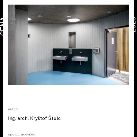
CENA
2026
autoři
Ing. arch. Kryštof Štulc
spolupracovníci