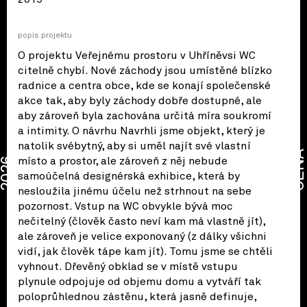
popis projektu
O projektu Veřejnému prostoru v Uhříněvsi WC
citelně chybí. Nové záchody jsou umístěné blízko
radnice a centra obce, kde se konají společenské
akce tak, aby byly záchody dobře dostupné, ale
aby zároveň byla zachována určitá míra soukromí
a intimity. O návrhu Navrhli jsme objekt, který je
natolik svébytný, aby si uměl najít své vlastní
CENA
2026
místo a prostor, ale zároveň z něj nebude
samoúčelná designérská exhibice, která by
nesloužila jinému účelu než strhnout na sebe
pozornost. Vstup na WC obvykle bývá moc
nečitelný (člověk často neví kam má vlastně jít),
ale zároveň je velice exponovaný (z dálky všichni
vidí, jak člověk tápe kam jít). Tomu jsme se chtěli
vyhnout. Dřevěný obklad se v místě vstupu
plynule odpojuje od objemu domu a vytváří tak
poloprůhlednou zástěnu, která jasně definuje,