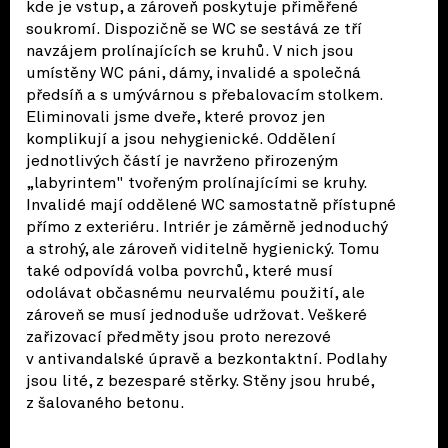
kde je vstup, a zároveň poskytuje přiměřené
soukromí. Dispozičně se WC se sestává ze tří
navzájem prolínajících se kruhů. V nich jsou
umístěny WC páni, dámy, invalidé a společná
předsíň a s umývárnou s přebalovacím stolkem.
Eliminovali jsme dveře, které provoz jen
komplikují a jsou nehygienické. Oddělení
jednotlivých částí je navrženo přirozeným
„labyrintem" tvořeným prolínajícími se kruhy.
Invalidé mají oddělené WC samostatně přístupné
přímo z exteriéru. Intriér je záměrně jednoduchý
a strohý, ale zároveň viditelně hygienický. Tomu
také odpovídá volba povrchů, které musí
odolávat občasnému neurvalému použití, ale
zároveň se musí jednoduše udržovat. Veškeré
zařizovací předměty jsou proto nerezové
v antivandalské úpravě a bezkontaktní. Podlahy
jsou lité, z bezesparé stěrky. Stěny jsou hrubé,
z šalovaného betonu.