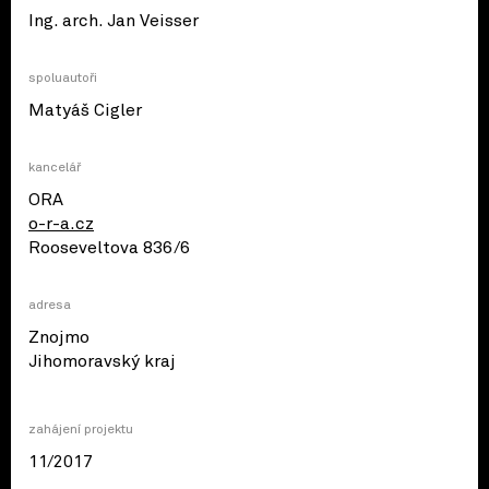
Ing. arch. Jan Veisser
spoluautoři
Matyáš Cigler
kancelář
ORA
o-r-a.cz
Rooseveltova 836/6
adresa
Znojmo
© OpenStreetMap contributors
Jihomoravský kraj
zahájení projektu
11/2017