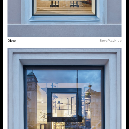
Okno
BoysPlayNice