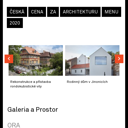
ČESKÁ
CENA
ZA
ARCHITEKTURU
MENU
2020
Rekonstrukce a přístavba
Rodinný dům v Jinonicích
rondokubistické vily
Galeria a Prostor
ORA