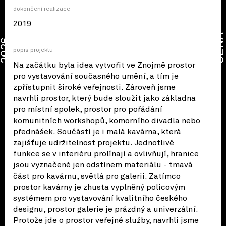
dokončení realizace
2019
CENA
2026
popis projektu
Na začátku byla idea vytvořit ve Znojmě prostor
pro vystavování současného umění, a tím je
zpřístupnit široké veřejnosti. Zároveň jsme
navrhli prostor, který bude sloužit jako základna
pro místní spolek, prostor pro pořádání
komunitních workshopů, komorního divadla nebo
přednášek. Součástí je i malá kavárna, která
zajišťuje udržitelnost projektu. Jednotlivé
funkce se v interiéru prolínají a ovlivňují, hranice
jsou vyznačené jen odstínem materiálu - tmavá
část pro kavárnu, světlá pro galerii. Zatímco
prostor kavárny je zhusta vyplněný policovým
systémem pro vystavování kvalitního českého
designu, prostor galerie je prázdný a univerzální.
Protože jde o prostor veřejné služby, navrhli jsme