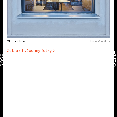
Okno v okně
BoysPlayNice
Zobrazit všechny fotky >
CENA
2026