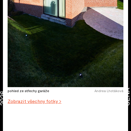
CENA
pohled ze střechy garáže
Andrea Lhotáková
2026
Zobrazit všechny fotky >