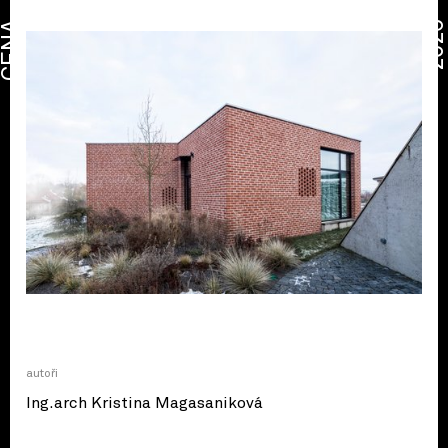
CENA
2026
autoři
Ing.arch Kristina Magasaniková