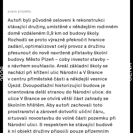
popis projektu
Autoři byli původně osloveni k rekonstrukci
stávající družiny, umístěné v někdejším rodinném
domě vzdáleném 0,9 km od budovy školy.
Rozhodli se proto výrazně překročit hranice
zadání, optimalizovat celý provoz a družinu
přesunout do nově navržené přístavby školní
budovy. Město Plzeň – coby investor stavby –
CENA
s návrhem souhlasilo. Areál základní školy se
2026
nachází při křížení ulic Národní a V Brance
v centru příměstské části a někdejší vesnice
Újezd. Dvoupodlažní historizující budova je
orientována delší stranou do Národní ulice; do
ulice V Brance se otvírá větší část zahrady se
školním hřištěm. Aby autoři zachovali toto
prostranství a zároveň dotvořili uliční čáru,
situovali novostavbu do volné části pozemku při
Národní ulici. S respektem ke stávající budově
k ní objekt družiny připojili pouze přízemním