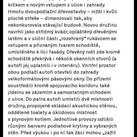
krčkem s novým vstupem z ulice i zahrady.
Hmotu dvoupodlažní dřevostavby – nižší i kvůli
ploché střeše – dimenzovali tak, aby
nekonkurovala stávající budově. Novou družinu
navrhli jako střídmý kvádr, opláštěný dřevěnými
latěmi a v uliční části „rozehraný“ rukávcem se
vstupem a přiznaným tvarem schodiště,
umístěného k líci fasády. Dřevěný rošt zde kromě
schodiště překrývá i několik okenních otvorů (a
autoři jej uplatnili i v interiéru). Vnitřní prostor
obou podlaží autoři otevřeli do zahrady
velkoformátovými pásovými okny. Do přízemí
soustředili kromě spojovacího koridoru také
jídelnu se zázemím a samostatným vchodem
z ulice. Do patra autoři umístili dvě místnosti
družiny, propojené skládací akustickou stěnou,
oddělené toalety a úklidovou místnost
s plynovým kotlem. Jednotlivé provozy odlišili
různými barvami podlahové krytiny a vybraných
stěn. Před výukou i po ní tak žáci mohou „zažít