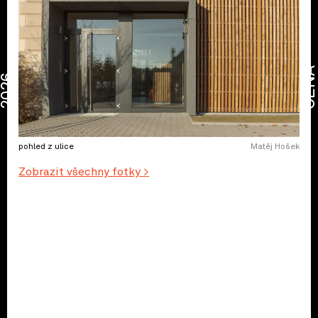
CENA
2026
pohled z ulice
Matěj Hošek
Zobrazit všechny fotky >