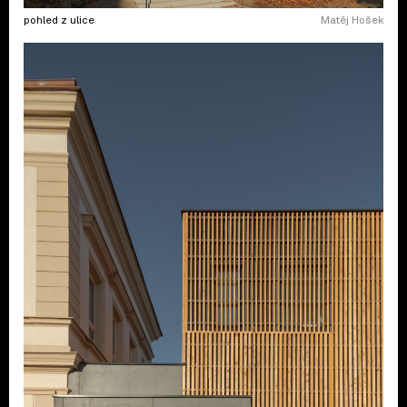
pohled z ulice
Matěj Hošek