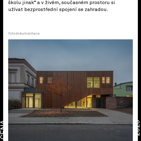
školu jinak“ a v živém, současném prostoru si
užívat bezprostřední spojení se zahradou.
fotodokumentace
CENA
2026