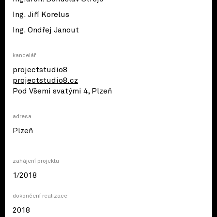
Ing. Jiří Korelus
Ing. Ondřej Janout
kancelář
projectstudio8
projectstudio8.cz
Pod Všemi svatými 4, Plzeň
adresa
© OpenStreetMap contributors
Plzeň
zahájení projektu
1/2018
dokončení realizace
2018