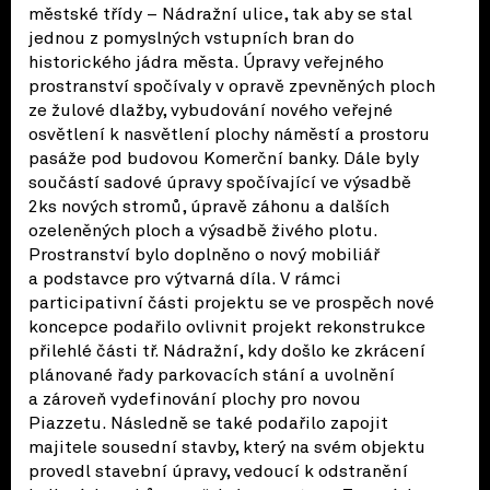
městské třídy – Nádražní ulice, tak aby se stal
jednou z pomyslných vstupních bran do
historického jádra města. Úpravy veřejného
prostranství spočívaly v opravě zpevněných ploch
ze žulové dlažby, vybudování nového veřejné
osvětlení k nasvětlení plochy náměstí a prostoru
pasáže pod budovou Komerční banky. Dále byly
součástí sadové úpravy spočívající ve výsadbě
2ks nových stromů, úpravě záhonu a dalších
ozeleněných ploch a výsadbě živého plotu.
Prostranství bylo doplněno o nový mobiliář
a podstavce pro výtvarná díla. V rámci
participativní části projektu se ve prospěch nové
koncepce podařilo ovlivnit projekt rekonstrukce
přilehlé části tř. Nádražní, kdy došlo ke zkrácení
plánované řady parkovacích stání a uvolnění
a zároveň vydefinování plochy pro novou
Piazzetu. Následně se také podařilo zapojit
majitele sousední stavby, který na svém objektu
provedl stavební úpravy, vedoucí k odstranění