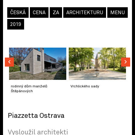
ČESKÁ
CENA
ZA
ARCHITEKTURU
MENU
2019
rodinný dům manželů
Vrchlického sady
Štěpánových
Piazzetta Ostrava
Vysloužil architekti