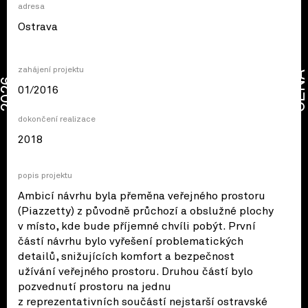
adresa
© OpenStreetMap contributors
Ostrava
zahájení projektu
CENA
2026
01/2016
dokončení realizace
2018
popis projektu
Ambicí návrhu byla přeměna veřejného prostoru
(Piazzetty) z původně průchozí a obslužné plochy
v místo, kde bude příjemné chvíli pobýt. První
částí návrhu bylo vyřešení problematických
detailů, snižujících komfort a bezpečnost
užívání veřejného prostoru. Druhou částí bylo
pozvednutí prostoru na jednu
z reprezentativních součástí nejstarší ostravské