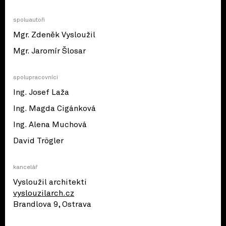
spoluautoři
Mgr. Zdeněk Vysloužil
Mgr. Jaromír Šlosar
spolupracovníci
Ing. Josef Laža
Ing. Magda Cigánková
Ing. Alena Muchová
David Trögler
kancelář
Vysloužil architekti
vyslouzilarch.cz
Brandlova 9, Ostrava