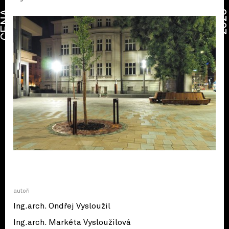
CENA
2026
autoři
Ing.arch. Ondřej Vysloužil
Ing.arch. Markéta Vysloužilová