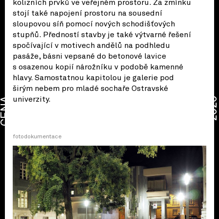
kolizních prvků ve veřejném prostoru. Za zmínku
stojí také napojení prostoru na sousední
sloupovou síň pomocí nových schodišťových
stupňů. Předností stavby je také výtvarné řešení
spočívající v motivech andělů na podhledu
pasáže, básni vepsané do betonové lavice
s osazenou kopií nárožníku v podobě kamenné
hlavy. Samostatnou kapitolou je galerie pod
širým nebem pro mladé sochaře Ostravské
univerzity.
CENA
2026
fotodokumentace