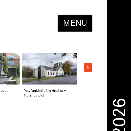
MENU
oezla
Polyfunkční dům Hruška v
Trojanovicích
2026