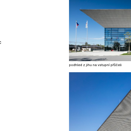
c
podhled z jihu na vstupní přůčeli
© OpenStreetMap contributors