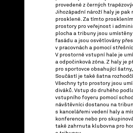
provedené z černých trapézový
Jihozápadní nároží haly je pak
prosklené. Za tímto prosklením
prostory pro veřejnost i adminis
plocha a tribuny jsou umístěny
fasádu a jsou osvětlovány přes
v pracovnách a pomocí střešníc
V prostorné vstupní hale je um
a odpočinková zóna. Z haly je 
pro sportovce obsahující šatny,
Součástí je také šatna rozhodč
Všechny tyto prostory jsou um
diváků. Vstup do druhého podla
vstupního foyeru pomocí schod
návštěvníci dostanou na tribun
s kancelářemi vedení haly a mí
konference nebo pro skupinová c
také zahrnuta klubovna pro ho