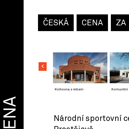
ČESKÁ
CENA
ZA
Knihovna s krbem
Komunitní
CENA
Národní sportovní c