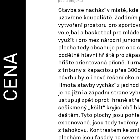
popis projektu
Stavba se nachází v místě, kde
uzavřené koupaliště. Zadáním 
vytvoření prostoru pro sportovn
volejbal a basketbal pro mláde
využít i pro mezinárodní junior
plocha tedy obsahuje pro oba s
podélné hlavní hřiště pro zápas
CENA
hřiště orientovaná příčně. Tur
z tribuny s kapacitou přes 300
návrhu bylo i nové řešení okol
Hmota stavby vychází z jednod
je na jižní a západní straně vy
ustupují zpět oproti hraně střec
sešikmený „kšilt“ kryjící obě h
deštěm. Tyto plochy jsou pohle
exponované, jsou tedy tvořeny 
z tahokovu. Kontrastem ke zm
plochám jsou fasády na severní