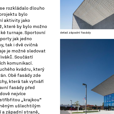
 se rozkládalo dlouho
projektu bylo
í aktivity jako
ž, které by bylo možno
ské turnaje. Sportovní
detail západní fasády
porty jak jedno
y, tak i dvě cvičná
naje je možné sledovat
diváků. Součástí
ních komunikací.
uchého kvádru, který
brán. Obě fasády zde
hy, která tak vytváří
lavní fasády před
dově nejvíce
stříbřitou „krajkou“
íněným ušlechtilým
 a západní straně,