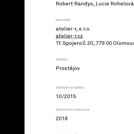
Robert Randys, Lucie Rohelová
kancelář
atelier-r, s.r.o.
atelier-r.cz
Tř. Spojenců 20, 779 00 Olomou
adresa
Prostějov
zahájení projektu
10/2015
dokončení realizace
2018