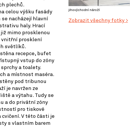
ch plechů.
jihovýchodní nároží
 na celou výšku fasády
 se nacházejí hlavní
Zobrazit všechny fotky >
trativu haly. Hrací
 již mimo prosklenou
 vnitřní prosklení
h světlíků.
ístěna recepce, bufet
přístupný vstup do zóny
 sprchy a toalety.
ích a místnost maséra.
ístěny pod tribunou
ží je navržen ze
iště a výtahu. Tudy se
u a do privátní zóny
stností pro tiskové
vičení. V této části je
sty s vlastním barem