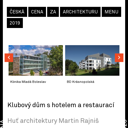
ČESKÁ
CENA
ZA
ARCHITEKTURU
MENU
2019
Klinika Mladá Boleslav
BD Krásnopolská
Klubový dům s hotelem a restaurací
Huť architektury Martin Rajniš
2026