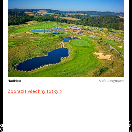
Nadhled
Aleš Jungmann
Zobrazit všechny fotky >
CENA
2026