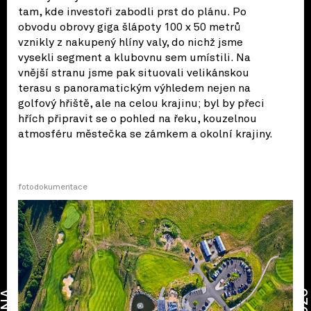
tam, kde investoři zabodli prst do plánu. Po
obvodu obrovy giga šlápoty 100 x 50 metrů
vznikly z nakupený hlíny valy, do nichž jsme
vysekli segment a klubovnu sem umístili. Na
vnější stranu jsme pak situovali velikánskou
terasu s panoramatickým výhledem nejen na
golfový hřiště, ale na celou krajinu; byl by přeci
hřích připravit se o pohled na řeku, kouzelnou
atmosféru městečka se zámkem a okolní krajiny.
fotodokumentace
CENA
2026