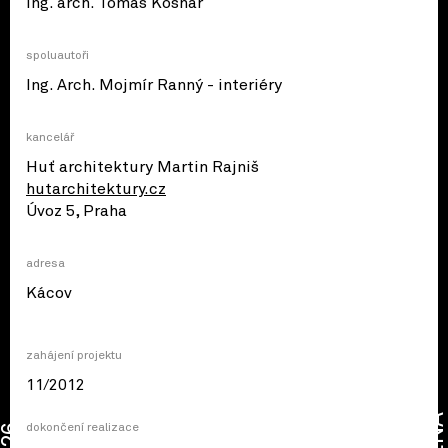
Ing. arch. Tomáš Kosnar
spoluautoři
Ing. Arch. Mojmír Ranný - interiéry
kancelář
Huť architektury Martin Rajniš
hutarchitektury.cz
Úvoz 5, Praha
adresa
© OpenStreetMap contributors
Kácov
zahájení projektu
11/2012
CENA
dokončení realizace