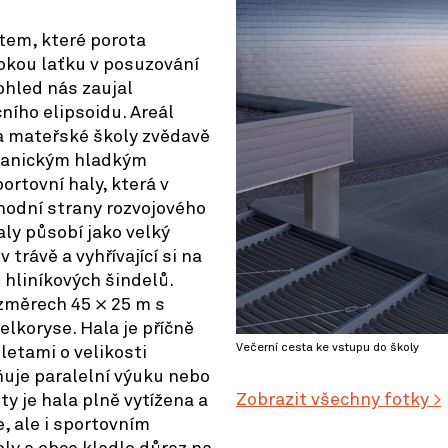
tem, které porota
sokou laťku v posuzování
pohled nás zaujal
ího elipsoidu. Areál
 a mateřské školy zvědavě
rganickým hladkým
rtovní haly, která v
chodní strany rozvojového
aly působí jako velký
 trávě a vyhřívající si na
 hliníkových šindelů.
změrech 45 × 25 m s
lkoryse. Hala je příčně
Večerní cesta ke vstupu do školy
letami o velikosti
ňuje paralelní výuku nebo
Zobrazit všechny fotky >
ty je hala plně vytížena a
, ale i sportovním