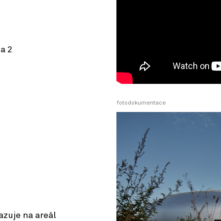
a 2
© OpenStreetMap contributors
fotodokumentace
azuje na areál