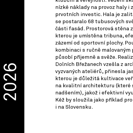
klubům a veřejnosti. Vedení šk
nízké náklady na provoz haly i
prvotních investic. Hala je zal
se postaralo 68 tubusových sv
části fasád. Prostorová stěna z
kterou je umístěna tribuna, ef
zázemí od sportovní plochy. Použ
kombinaci s ručně malovaným
působí příjemně a svěže. Realiz
Dolních Břežanech vzešla z ar
2026
vyzvaných ateliérů, přinesla ja
kterou je důležitá kultivace ve
na kvalitní architekturu (které 
nadšením), jakož i efektivní vyu
Kéž by sloužila jako příklad pro
i na Slovensku.