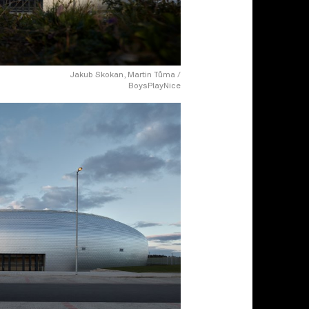
Jakub Skokan, Martin Tůma /
BoysPlayNice