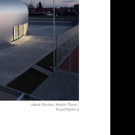
Jakub Skokan, Martin Tůma /
BoysPlayNice