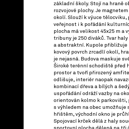
základní školy. Stojí na hraně o
rozvojové plochy. Je magnetem 
okolí. Slouží k výuce tělocviku,
veřejnost i k pořádání kulturní
plocha má velikost 45x25 m a v
tribuny je 250 diváků. Tvar haly 
a abstraktní. Kupole přibližuje
kovový povrch zrcadlí okolí, hr
je nejasná. Budova maskuje sv
Široké terénní schodiště před 
prostor a tvoří přirozený amfite
odlišuje, interiér naopak navaz
kombinací dřeva a bílých a šedý
uspořádání odráží vazby na okol
orientován kolmo k parkovišti
s výhledem na obec umožňuje s
hřištěm, východní okno je průh
Spojovací krček dělá z haly sou
sportovní plocha dělená na tři 