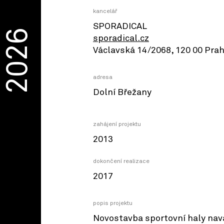
kancelář
SPORADICAL
2026
sporadical.cz
Václavská 14/2068, 120 00 Prah
adresa
Dolní Břežany
zahájení projektu
2013
dokončení realizace
2017
popis projektu
Novostavba sportovní haly nav