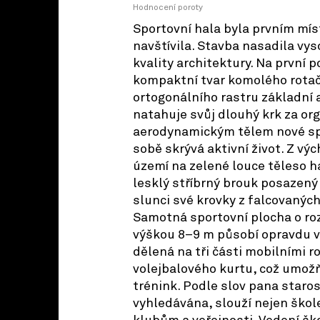
Hodnocení poroty
Sportovní hala byla prvním mís
navštívila. Stavba nasadila vy
kvality architektury. Na první 
kompaktní tvar komolého rotačn
ortogonálního rastru základní
natahuje svůj dlouhý krk za o
aerodynamickým tělem nové spo
sobě skrývá aktivní život. Z vý
území na zelené louce těleso h
lesklý stříbrný brouk posazený v
slunci své krovky z falcovaných
Samotná sportovní plocha o ro
výškou 8–9 m působí opravdu ve
dělená na tři části mobilními ro
volejbalového kurtu, což umož
trénink. Podle slov pana staros
vyhledávána, slouží nejen škole