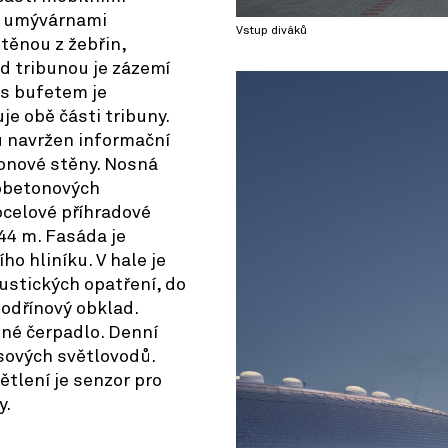
 s umývárnami
Vstup diváků
těnou z žebřin,
od tribunou je zázemí
 s bufetem je
e obě části tribuny.
ů navržen informační
onové stěny. Nosná
zobetonových
ocelové příhradové
44 m. Fasáda je
ho hliníku. V hale je
ustických opatření, do
modřínový obklad.
lné čerpadlo. Denní
sových světlovodů.
tlení je senzor pro
y.