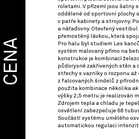
roletami. V přízemí jsou šatny
oddělené od sportovní plochy s
v patře kabinety a strojovny. P
a nářaďovny. Otevřený vestibul
přemostěný lávkou, která spojuj
CENA
Pro halu byl studiem Les kanc
systém malovaný přímo na bet
konstrukce je kombinací žele
půdorysně zakřivených stěn a 
střechy s vazníky o rozponu až 
z falcovaných šindelů z přírodní
použita kombinace několika ak
výšky 2,5 metru je realizován 
Zdrojem tepla a chladu je tepe
osvětlení zabezpečuje 68 tubu
Součástí systému umělého osvě
automatickou regulaci intenzit