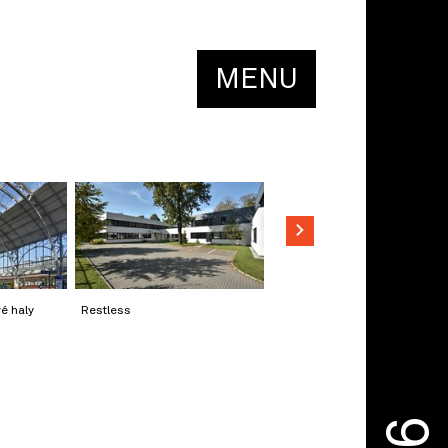
MENU
é haly
Restless