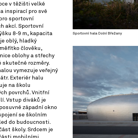
bce v těžišti velké
a inspirací pro své
 pro sportovní
ch akcí. Sportovní
ýšku 8-9 m, kapacita
Sportovní hala Dolní Břežany
je oblý, hladký
 měřítko člověku,
anice oblohy a střechy
é skutečné rozměry.
halou vymezuje veřejný
átr. Exteriér halu
uje na školu
ch povrchů. Vnitřní
í. Vstup diváků je
, posuvné západní okno
pojení se školním
led do budoucnosti.
část školy. Srdcem je
části mobilními