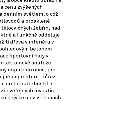
oly a obce kladlo důraz na
 za cenu zvýšených
ita denním světlem, o což
ětlovodů a prosklené
 tělocvičných žebřin, nad
ektně a funkčně odděluje
ití dřeva v interiéru v
 pohledovým betonem
ace sportovní haly v
chitektonické soutěže
sný impulz do obce, pro
řejného prostoru, důraz
se architekti zhostili s
žití veřejných investic.
 co nejvíce obcí v Čechách