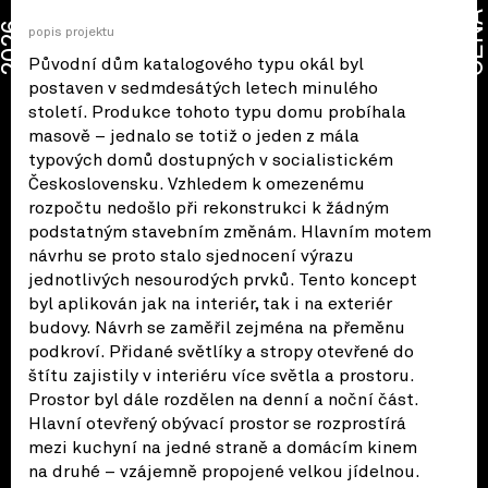
CENA
2026
popis projektu
Původní dům katalogového typu okál byl
postaven v sedmdesátých letech minulého
století. Produkce tohoto typu domu probíhala
masově – jednalo se totiž o jeden z mála
typových domů dostupných v socialistickém
Československu. Vzhledem k omezenému
rozpočtu nedošlo při rekonstrukci k žádným
podstatným stavebním změnám. Hlavním motem
návrhu se proto stalo sjednocení výrazu
jednotlivých nesourodých prvků. Tento koncept
byl aplikován jak na interiér, tak i na exteriér
budovy. Návrh se zaměřil zejména na přeměnu
podkroví. Přidané světlíky a stropy otevřené do
štítu zajistily v interiéru více světla a prostoru.
Prostor byl dále rozdělen na denní a noční část.
Hlavní otevřený obývací prostor se rozprostírá
mezi kuchyní na jedné straně a domácím kinem
na druhé – vzájemně propojené velkou jídelnou.