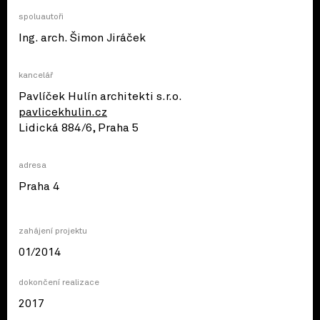
spoluautoři
Ing. arch. Šimon Jiráček
kancelář
Pavlíček Hulín architekti s.r.o.
pavlicekhulin.cz
Lidická 884/6, Praha 5
adresa
© OpenStreetMap contributors
Praha 4
zahájení projektu
01/2014
dokončení realizace
2017