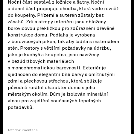
Noční část sestává z ložnice a šatny. Noční
a denní část propojuje chodba, která vede rovněž
do koupelny. Přízemí a suterén zůstaly bez
zásahů. Zdi a stropy interiéru jsou obloženy
borovicovou překližkou pro zdůraznění dřevěné
konstrukce domu. Podlaha je vyrobena
z borovicových prken, tak aby ladila s materiálem
stěn. Prostory s většími požadavky na údržbu,
jako je kuchyň a koupelna, jsou navrženy
v bezúdržbových materiálech
s monochromatickou barevností. Exteriér je
sjednocen do elegantní bílé barvy s omítnutými
zdmi a plechovou střechou, která sbližuje
původně rurální charakter domu s jeho
městským okolím. Dům je izolován minerální
vlnou pro zajištění současných tepelných
požadavků.
fotodokumentace