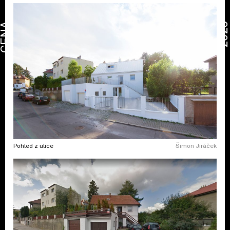
CENA
2026
Pohled z ulice
Šimon Jiráček