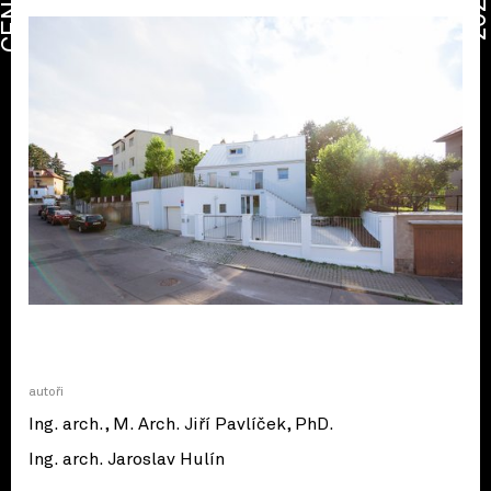
CENA
2026
autoři
Ing. arch., M. Arch. Jiří Pavlíček, PhD.
Ing. arch. Jaroslav Hulín