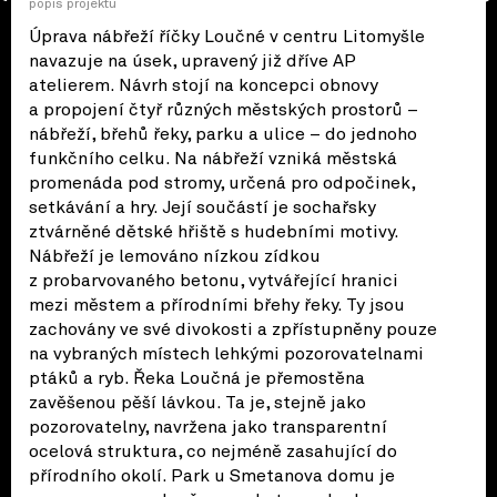
popis projektu
Úprava nábřeží říčky Loučné v centru Litomyšle
navazuje na úsek, upravený již dříve AP
atelierem. Návrh stojí na koncepci obnovy
a propojení čtyř různých městských prostorů –
nábřeží, břehů řeky, parku a ulice – do jednoho
funkčního celku. Na nábřeží vzniká městská
promenáda pod stromy, určená pro odpočinek,
setkávání a hry. Její součástí je sochařsky
ztvárněné dětské hřiště s hudebními motivy.
Nábřeží je lemováno nízkou zídkou
z probarvovaného betonu, vytvářející hranici
mezi městem a přírodními břehy řeky. Ty jsou
zachovány ve své divokosti a zpřístupněny pouze
na vybraných místech lehkými pozorovatelnami
ptáků a ryb. Řeka Loučná je přemostěna
zavěšenou pěší lávkou. Ta je, stejně jako
pozorovatelny, navržena jako transparentní
ocelová struktura, co nejméně zasahující do
přírodního okolí. Park u Smetanova domu je