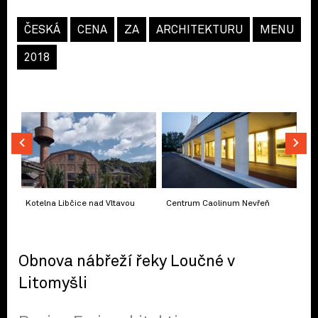
ČESKÁ
CENA
ZA
ARCHITEKTURU
MENU
2018
Kotelna Libčice nad Vltavou
Centrum Caolinum Nevřeň
Obnova nábřeží řeky Loučné v
Litomyšli