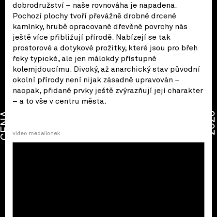
dobrodružství – naše rovnováha je napadena.
Pochozí plochy tvoří převážně drobné drcené
kamínky, hrubě opracované dřevěné povrchy nás
ještě více přibližují přírodě. Nabízejí se tak
prostorové a dotykové prožitky, které jsou pro břeh
řeky typické, ale jen málokdy přístupné
kolemjdoucímu. Divoký, až anarchický stav původní
okolní přírody není nijak zásadně upravován –
naopak, přidané prvky ještě zvýrazňují její charakter
– a to vše v centru města.
CENA
2026
video medailonek