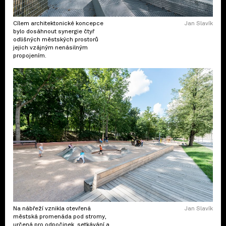
Cílem architektonické koncepce
Jan Slavík
bylo dosáhnout synergie čtyř
odlišných městských prostorů
jejich vzájným nenásilným
propojením.
Na nábřeží vznikla otevřená
Jan Slavík
městská promenáda pod stromy,
určená pro odpočinek, setkávání a