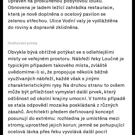
upraven na prosluněnou pobytovou louku.
Obnovena je ladem ležící zahrádka restaurace,
která je nově doplněna o ocelový pavilon se
zelenou střechou. Ulice Vodní valy je vydlážděna
do roviny a dopravně zklidněna.
Hodnocení poroty
Obvykle bývá obtížné potýkat se s odlehlejšími
místy ve veřejném prostoru. Nábřeží řeky Loučné je
typickým případem takového místa, zvláště
uvědomíme-li si, že propojuje několik běžně
využívaných nábřeží, každé však s jinými
charakteristickými rysy. Na druhou stranu to ovšem
může být příležitost vymyslet další prvek, který
odlišnost od okolní krajiny umocní. V tomto případě
se stala odpovědí mozaika poskládaná z různých
zásahů. Architekti předem definovaný koncept
posunují do extrému: rozhledna je umístěna mezi
stromy, uprostřed jejich korun; jemně se pohupující
ocelová lávka přes řeku vyvolává další pocit