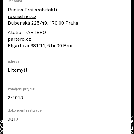
kancelář
Rusina Frei architekti
rusinafrei.cz
Bubenská 225/49, 170 00 Praha
Atelier PARTERO
partero.cz
Elgartova 381/11, 614 00 Brno
adresa
© OpenStreetMap contributors
Litomyšl
zahájení projektu
2/2013
dokončení realizace
CENA
2017
2026