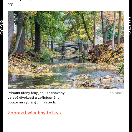
hry.
CENA
2026
Přírodní břehy řeky jsou zachovány
Jan Slavík
ve své divokosti a zpřístupněny
pouze na vybraných místech.
Zobrazit všechny fotky >