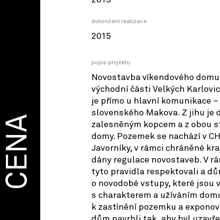
2013
dokončení realizace
2015
popis projektu
Novostavba víkendového domu 
východní části Velkých Karlovi
je přímo u hlavní komunikace –
slovenského Makova. Z jihu je
CENA
zalesněným kopcem a z obou s
domy. Pozemek se nachází v C
Javorníky, v rámci chráněné kra
dány regulace novostaveb. V r
tyto pravidla respektovali a d
o novodobé vstupy, které jsou 
s charakterem a užíváním dom
k zastínění pozemku a expono
dům navrhli tak, aby byl uzavř