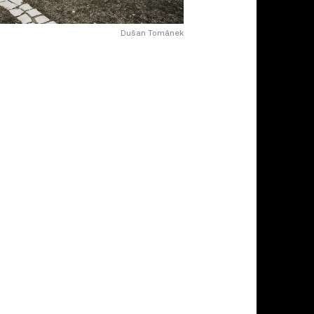
Dušan Tománek