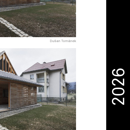
Dušan Tománek
2026