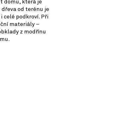
t domu, která je
dřeva od terénu je
 celé podkroví. Při
ční materiály –
obklady z modřínu
omu.