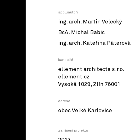
spoluautoři
ing. arch. Martin Velecký
BcA. Michal Babic
ing. arch. Kateřina Páterová
kancelář
ellement architects s.r.o.
ellement.cz
Vysoká 1029, Zlín 76001
adresa
obec Velké Karlovice
zahájení projektu