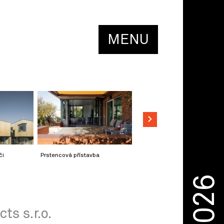
MENU
či
Prstencová přístavba
2026
ts s.r.o.