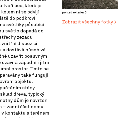
tvoří pec, která je
kolem ní se odvíjí
pohled exterier 3
iště do podkroví
Zobrazit všechny fotky >
eno světlíky působící
mu světlo dopadá do
 střechy zezadu
vnitřní dispozici
u a dostává působivé
ožné uzavřít posuvnými
uzavírá západní i jižní
timní prostor. Tímto se
paravány také fungují
avření objektu.
zapuštěním stěny
sklad dřeva, typický
amotný dům je navržen
m – zadní část domu
u v kontaktu s terénem