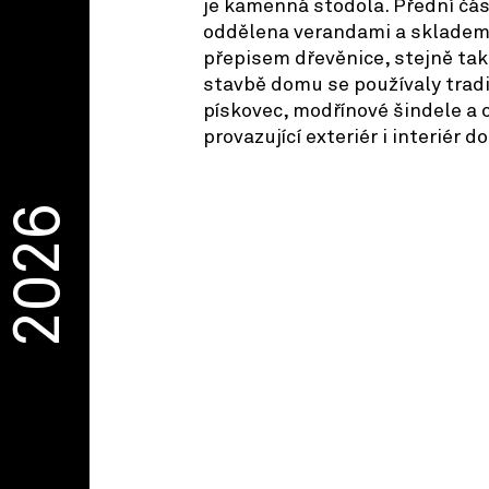
je kamenná stodola. Přední čás
oddělena verandami a skladem 
přepisem dřevěnice, stejně tak i
stavbě domu se používaly tradi
pískovec, modřínové šindele a 
provazující exteriér i interiér d
2026