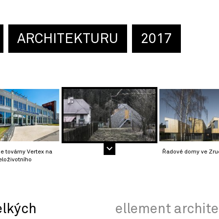
ARCHITEKTURU
2017
ce továrny Vertex na
Řadové domy ve Zru
loživotního
elkých
ellement architec