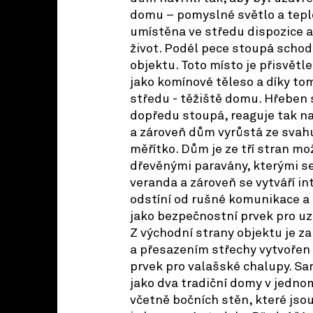
domu – pomyslné světlo a teplo 
umístěna ve středu dispozice a 
život. Podél pece stoupá schod
objektu. Toto místo je přisvětl
jako komínové těleso a díky to
středu - těžiště domu. Hřeben
dopředu stoupá, reaguje tak na 
a zároveň dům vyrůstá ze svah
měřítko. Dům je ze tří stran m
dřevěnými paravány, kterými se 
veranda a zároveň se vytváří in
odstíní od rušné komunikace a 
jako bezpečnostní prvek pro uz
Z východní strany objektu je 
a přesazením střechy vytvořen 
prvek pro valašské chalupy. S
jako dva tradiční domy v jedno
včetně bočních stěn, které jso