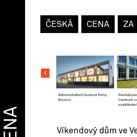
ČESKÁ
CENA
ZA
Administrativní budova firmy
Revitaliza
Brusivo
Centrum ce
vzdělávání
CENA
Víkendový dům ve V