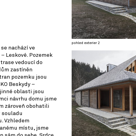
pohled exterier 2
se nachází ve
c – Leskové. Pozemek
 trase vedoucí do
 dům zastíněn
tran pozemku jsou
HKO Beskydy –
jinné oblasti jsou
ámci návrhu domu jsme
ům zároveň obohatili
v souladu
u. Vzhledem
vanému místu, jsme
en sám do sebe. Srdce