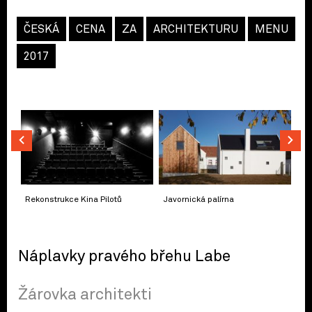
ČESKÁ
CENA
ZA
ARCHITEKTURU
MENU
2017
Rekonstrukce Kina Pilotů
Javornická palírna
Náplavky pravého břehu Labe
Žárovka architekti