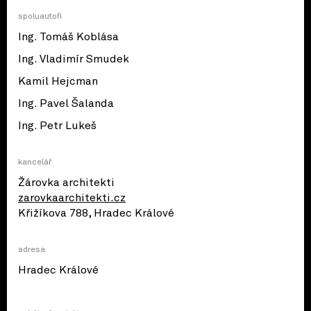
spoluautoři
Ing. Tomáš Koblása
Ing. Vladimír Smudek
Kamil Hejcman
Ing. Pavel Šalanda
Ing. Petr Lukeš
kancelář
Žárovka architekti
zarovkaarchitekti.cz
Křižíkova 788, Hradec Králové
adresa
© OpenStreetMap contributors
Hradec Králové