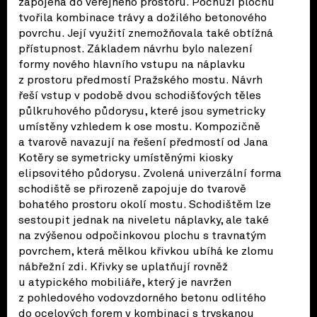
zapojena do veřejného prostoru. Pochůzí plochu
tvořila kombinace trávy a dožilého betonového
povrchu. Její využití znemožňovala také obtížná
přístupnost. Základem návrhu bylo nalezení
formy nového hlavního vstupu na náplavku
z prostoru předmostí Pražského mostu. Návrh
řeší vstup v podobě dvou schodišťových těles
půlkruhového půdorysu, které jsou symetricky
umístěny vzhledem k ose mostu. Kompozičně
a tvarově navazují na řešení předmostí od Jana
Kotěry se symetricky umístěnými kiosky
elipsovitého půdorysu. Zvolená univerzální forma
schodiště se přirozeně zapojuje do tvarově
bohatého prostoru okolí mostu. Schodištěm lze
sestoupit jednak na niveletu náplavky, ale také
na zvýšenou odpočinkovou plochu s travnatým
povrchem, která mělkou křivkou ubíhá ke zlomu
nábřežní zdi. Křivky se uplatňují rovněž
u atypického mobiliáře, který je navržen
z pohledového vodovzdorného betonu odlitého
do ocelových forem v kombinaci s tryskanou