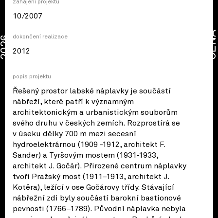
zahájení projektu
10/2007
CENA
dokončení realizace
2026
2012
popis projektu
Řešený prostor labské náplavky je součástí
nábřeží, které patří k významným
architektonickým a urbanistickým souborům
svého druhu v českých zemích. Rozprostírá se
v úseku délky 700 m mezi secesní
hydroelektrárnou (1909 -1912, architekt F.
Sander) a Tyršovým mostem (1931-1933,
architekt J. Gočár). Přirozené centrum náplavky
tvoří Pražský most (1911–1913, architekt J.
Kotěra), ležící v ose Gočárovy třídy. Stávající
nábřežní zdi byly součástí barokní bastionové
pevnosti (1766–1789). Původní náplavka nebyla