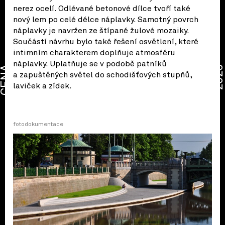
nerez ocelí. Odlévané betonové dílce tvoří také
nový lem po celé délce náplavky. Samotný povrch
náplavky je navržen ze štípané žulové mozaiky.
Součástí návrhu bylo také řešení osvětlení, které
intimním charakterem doplňuje atmosféru
náplavky. Uplatňuje se v podobě patníků
CENA
2026
a zapuštěných světel do schodišťových stupňů,
laviček a zídek.
fotodokumentace