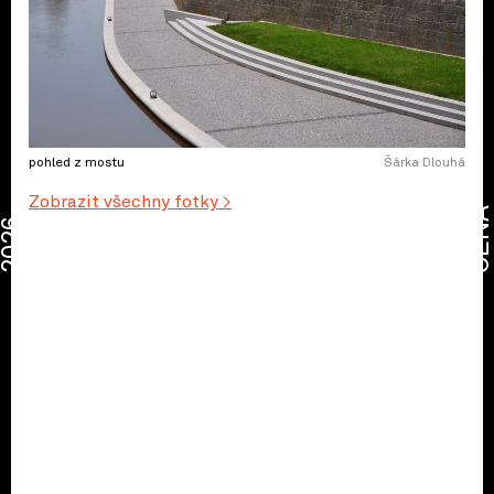
pohled z mostu
Šárka Dlouhá
Zobrazit všechny fotky >
CENA
2026