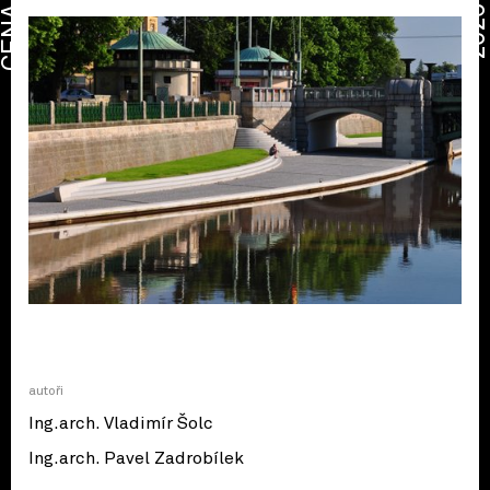
CENA
2026
autoři
Ing.arch. Vladimír Šolc
Ing.arch. Pavel Zadrobílek