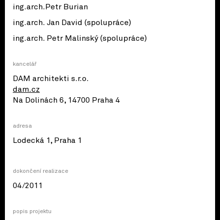
ing.arch.Petr Burian
ing.arch. Jan David (spolupráce)
ing.arch. Petr Malinský (spolupráce)
kancelář
DAM architekti s.r.o.
dam.cz
Na Dolinách 6, 14700 Praha 4
adresa
© OpenStreetMap contributors
Lodecká 1, Praha 1
dokončení realizace
04/2011
popis projektu