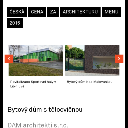
ČESKÁ
CENA
ZA
ARCHITEKTURU
MENU
2016
Revitalizace Sportovní haly v
Bytový dům Nad Malovankou
Litvínově
Bytový dům s tělocvičnou
DAM architekti s.r.o.