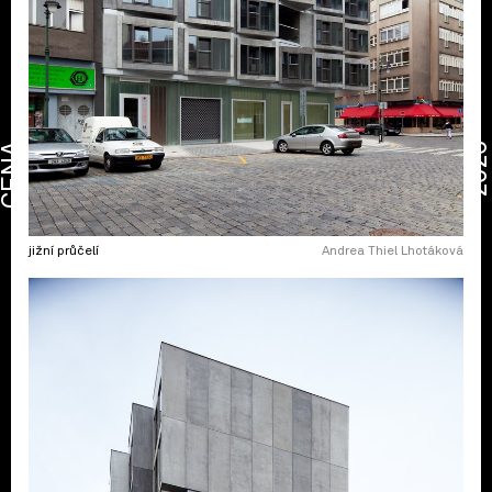
CENA
2026
jižní průčelí
Andrea Thiel Lhotáková