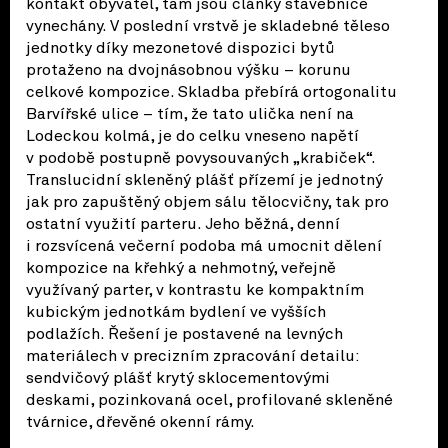
kontakt obyvatel, tam jsou články stavebnice
vynechány. V poslední vrstvě je skladebné těleso
jednotky díky mezonetové dispozici bytů
protaženo na dvojnásobnou výšku – korunu
celkové kompozice. Skladba přebírá ortogonalitu
Barvířské ulice – tím, že tato ulička není na
Lodeckou kolmá, je do celku vneseno napětí
v podobě postupně povysouvaných „krabiček“.
Translucidní skleněný plášť přízemí je jednotný
jak pro zapuštěný objem sálu tělocvičny, tak pro
ostatní využití parteru. Jeho běžná, denní
i rozsvícená večerní podoba má umocnit dělení
kompozice na křehký a nehmotný, veřejně
využívaný parter, v kontrastu ke kompaktním
kubickým jednotkám bydlení ve vyšších
podlažích. Řešení je postavené na levných
materiálech v precizním zpracování detailu:
sendvičový plášť krytý sklocementovými
deskami, pozinkovaná ocel, profilované skleněné
tvárnice, dřevěné okenní rámy.