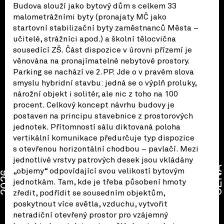
Budova slouží jako bytový dům s celkem 33
malometrážními byty (pronajaty MČ jako
startovní stabilizační byty zaměstnanců Města –
učitelé, strážníci apod.) a školní tělocvična
sousedící ZŠ. Část dispozice v úrovni přízemí je
věnována na pronajímatelné nebytové prostory.
Parking se nachází ve 2.PP. Jde o v pravém slova
smyslu hybridní stavbu: jedná se o výplň proluky,
nárožní objekt i solitér, ale nic z toho na 100
procent. Celkový koncept návrhu budovy je
postaven na principu stavebnice z prostorových
jednotek. Přítomností sálu diktovaná poloha
vertikální komunikace předurčuje typ dispozice
s otevřenou horizontální chodbou – pavlačí. Mezi
jednotlivé vrstvy patrových desek jsou vkládány
CENA
„objemy“ odpovídající svou velikostí bytovým
2026
jednotkám. Tam, kde je třeba působení hmoty
zředit, podřídit se sousedním objektům,
poskytnout více světla, vzduchu, vytvořit
netradiční otevřený prostor pro vzájemný