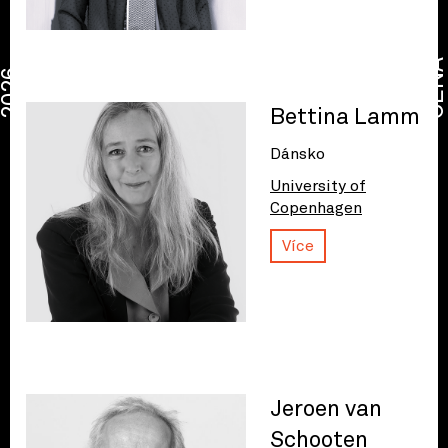
CENA
2026
Bettina Lamm
Dánsko
University of
Copenhagen
Více
Jeroen van
Schooten