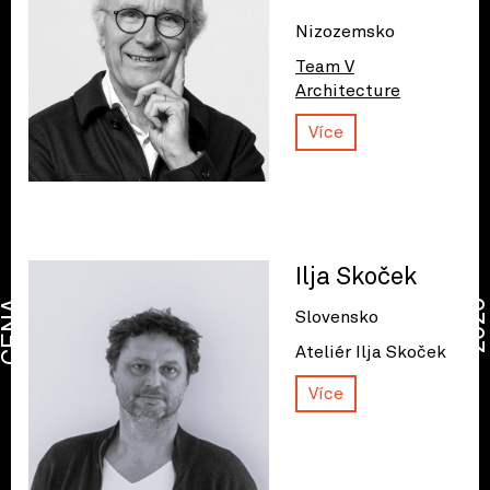
Nizozemsko
Team V
Architecture
Více
Ilja Skoček
CENA
2026
Slovensko
Ateliér Ilja Skoček
Více