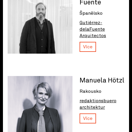
Fuente
Španělsko
Gutiérrez-
delaFuente
Arquitectos
Více
Manuela Hötzl
Rakousko
redaktionsbuero
architektur
Více