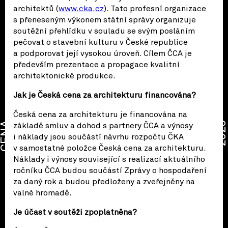
architektů (
www.cka.cz
). Tato profesní organizace
s přeneseným výkonem státní správy organizuje
soutěžní přehlídku v souladu se svým posláním
pečovat o stavební kulturu v České republice
a podporovat její vysokou úroveň. Cílem ČCA je
především prezentace a propagace kvalitní
architektonické produkce.
Jak je Česká cena za architekturu financována?
Česká cena za architekturu je financována na
CENA
2026
základě smluv a dohod s partnery ČCA a výnosy
i náklady jsou součástí návrhu rozpočtu ČKA
v samostatné položce Česká cena za architekturu.
Náklady i výnosy související s realizací aktuálního
ročníku ČCA budou součástí Zprávy o hospodaření
za daný rok a budou předloženy a zveřejněny na
valné hromadě.
Je účast v soutěži zpoplatněna?