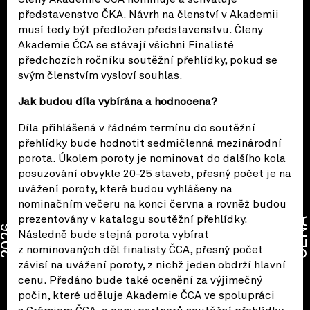
představenstvo ČKA. Návrh na členství v Akademii
musí tedy být předložen představenstvu. Členy
Akademie ČCA se stávají všichni Finalisté
předchozích ročníku soutěžní přehlídky, pokud se
svým členstvím vysloví souhlas.
Jak budou díla vybírána a hodnocena?
Díla přihlášená v řádném termínu do soutěžní
přehlídky bude hodnotit sedmičlenná mezinárodní
porota. Úkolem poroty je nominovat do dalšího kola
posuzování obvykle 20-25 staveb, přesný počet je na
uvážení poroty, které budou vyhlášeny na
nominačním večeru na konci června a rovněž budou
prezentovány v katalogu soutěžní přehlídky.
CENA
2026
Následně bude stejná porota vybírat
z nominovaných děl finalisty ČCA, přesný počet
závisí na uvážení poroty, z nichž jeden obdrží hlavní
cenu. Předáno bude také ocenění za výjimečný
počin, které uděluje Akademie ČCA ve spolupráci