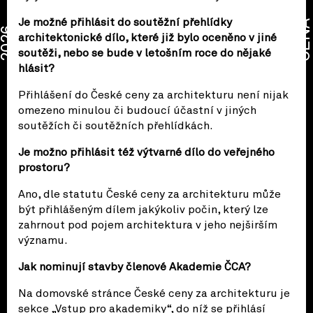
Je možné přihlásit do soutěžní přehlídky
CENA
2026
architektonické dílo, které již bylo oceněno v jiné
soutěži, nebo se bude v letošním roce do nějaké
hlásit?
Přihlášení do České ceny za architekturu není nijak
omezeno minulou či budoucí účastní v jiných
soutěžích či soutěžních přehlídkách.
Je možno přihlásit též výtvarné dílo do veřejného
prostoru?
Ano, dle statutu České ceny za architekturu může
být přihlášeným dílem jakýkoliv počin, který lze
zahrnout pod pojem architektura v jeho nejširším
významu.
Jak nominují stavby členové Akademie ČCA?
Na domovské stránce České ceny za architekturu je
sekce „Vstup pro akademiky“, do níž se přihlásí