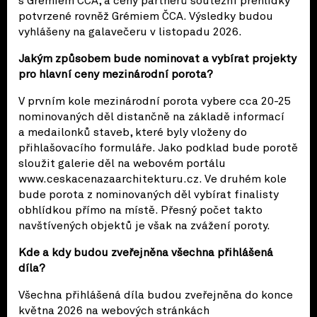
s Grémiem ČCA, a ceny partnerů soutěžní přehlídky
potvrzené rovněž Grémiem ČCA. Výsledky budou
vyhlášeny na galavečeru v listopadu 2026.
Jakým způsobem bude nominovat a vybírat projekty
pro hlavní ceny mezinárodní porota?
V prvním kole mezinárodní porota vybere cca 20-25
nominovaných děl distančně na základě informací
a medailonků staveb, které byly vloženy do
přihlašovacího formuláře. Jako podklad bude porotě
sloužit galerie děl na webovém portálu
www.ceskacenazaarchitekturu.cz. Ve druhém kole
bude porota z nominovaných děl vybírat finalisty
obhlídkou přímo na místě. Přesný počet takto
navštívených objektů je však na zvážení poroty.
Kde a kdy budou zveřejněna všechna přihlášená
díla?
Všechna přihlášená díla budou zveřejněna do konce
května 2026 na webových stránkách