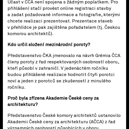
Účast v ČCA není spojena s žádným poplatkem. Pro
přihlášení stačí provést online registraci stavby
a zadat požadované informace a fotografie, kterými
chcete realizaci prezentovat. Prezentace staveb
v přehlídce je pak zajištěna pořadatelem (tj. Českou
komorou architektů).
Kdo určil složení mezinárodní poroty?
Představenstvo ČKA jmenovalo na návrh Grémia ČCA
členy poroty z řad respektovaných osobností oboru,
kteří působí v zahraničí. V jedenáctém ročníku
budou přihlášené realizace hodnotit čtyři porotci
noví a jeden z porotců se zkušeností z minulého
ročníku.
Proč byla zřízena Akademie České ceny za
architekturu?
Představenstvo České komory architektů ustanovilo
Akademii České ceny za architekturu (AČCA) z řad
významných osobností působících v oboru