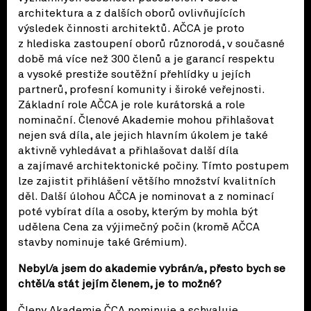
architektura a z dalších oborů ovlivňujících
výsledek činnosti architektů. AČCA je proto
z hlediska zastoupení oborů různorodá, v současné
době má více než 300 členů a je garancí respektu
a vysoké prestiže soutěžní přehlídky u jejích
partnerů, profesní komunity i široké veřejnosti.
Základní role AČCA je role kurátorská a role
nominační. Členové Akademie mohou přihlašovat
nejen svá díla, ale jejich hlavním úkolem je také
aktivně vyhledávat a přihlašovat další díla
a zajímavé architektonické počiny. Tímto postupem
lze zajistit přihlášení většího množství kvalitních
děl. Další úlohou AČCA je nominovat a z nominací
poté vybírat díla a osoby, kterým by mohla být
udělena Cena za výjimečný počin (kromě AČCA
stavby nominuje také Grémium).
Nebyl/a jsem do akademie vybrán/a, přesto bych se
chtěl/a stát jejím členem, je to možné?
Členy Akademie ČCA nominuje a schvaluje