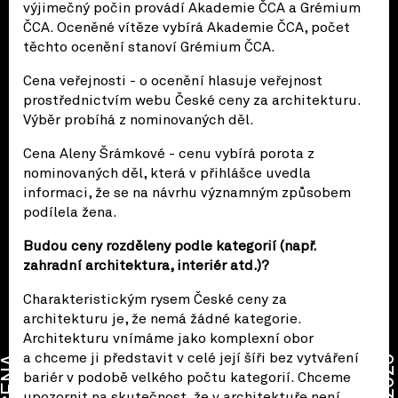
výjimečný počin provádí Akademie ČCA a Grémium
ČCA. Oceněné vítěze vybírá Akademie ČCA, počet
těchto ocenění stanoví Grémium ČCA.
Cena veřejnosti - o ocenění hlasuje veřejnost
prostřednictvím webu České ceny za architekturu.
Výběr probíhá z nominovaných děl.
Cena Aleny Šrámkové - cenu vybírá porota z
nominovaných děl, která v přihlášce uvedla
informaci, že se na návrhu významným způsobem
podílela žena.
Budou ceny rozděleny podle kategorií (např.
zahradní architektura, interiér atd.)?
Charakteristickým rysem České ceny za
architekturu je, že nemá žádné kategorie.
Architekturu vnímáme jako komplexní obor
a chceme ji představit v celé její šíři bez vytváření
CENA
2026
bariér v podobě velkého počtu kategorií. Chceme
upozornit na skutečnost, že v architektuře není