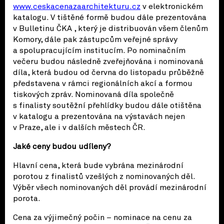
www.ceskacenazaarchitekturu.cz
v elektronickém
katalogu. V tištěné formě budou dále prezentována
v Bulletinu ČKA , který je distribuován všem členům
Komory, dále pak zástupcům veřejné správy
a spolupracujícím institucím. Po nominačním
večeru budou následně zveřejňována i nominovaná
díla, která budou od června do listopadu průběžně
představena v rámci regionálních akcí a formou
tiskových zpráv. Nominovaná díla společně
s finalisty soutěžní přehlídky budou dále otištěna
v katalogu a prezentována na výstavách nejen
v Praze, ale i v dalších městech ČR.
Jaké ceny budou udíleny?
Hlavní cena, která bude vybrána mezinárodní
porotou z finalistů vzešlých z nominovaných děl.
Výběr všech nominovaných děl provádí mezinárodní
porota.
Cena za výjimečný počin – nominace na cenu za