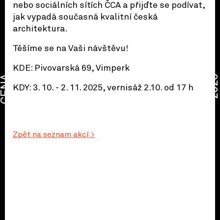
nebo sociálních sítích ČCA a přijďte se podívat,
jak vypadá současná kvalitní česká
architektura.
Těšíme se na Vaši návštěvu!
KDE: Pivovarská 69, Vimperk
CENA
2026
KDY: 3. 10. - 2. 11. 2025, vernisáž 2.10. od 17 h
Zpět na seznam akcí >