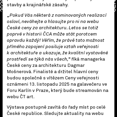
CENA
2026
stavby a krajinářské zásahy.
„
Pokud Vás některá z nominovaných realizací
osloví, neváhejte a hlasujte pro ni na webu
České ceny za architekturu. Letos se totiž
poprvé v historii ČCA může stát porotcem
opravdu každý! Věřím, že právě tato možnost
přímého zapojení posiluje vztah veřejnosti
k architektuře a ukazuje, že kvalitní vystavěné
prostředí se týká nás všech,
“ říká managerka
České ceny za architekturu Dagmar
Mošnerová. Finalisté a držitel hlavní ceny
budou společně s vítězem Ceny veřejnosti
oznámeni 13. listopadu 2025 na galavečeru ve
Foru Karlín v Praze, který bude streamován na
webu ČT art.
Výstava postupně zavítá do řady míst po celé
České republice. Sledujte aktuality na webu