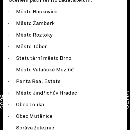
Ocenění patří těmto zadavatelům:
· Město Boskovice
· Město Žamberk
· Město Roztoky
· Město Tábor
· Statutární město Brno
· Město Valašské Meziříčí
· Penta Real Estate
· Město Jindřichův Hradec
CENA
2026
· Obec Louka
· Obec Mutěnice
· Správa železnic