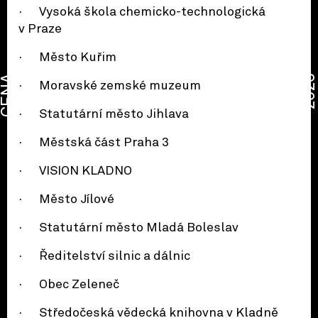
· Vysoká škola chemicko-technologická
v Praze
· Město Kuřim
CENA
2026
· Moravské zemské muzeum
· Statutární město Jihlava
· Městská část Praha 3
· VISION KLADNO
· Město Jílové
· Statutární město Mladá Boleslav
· Ředitelství silnic a dálnic
· Obec Zeleneč
· Středočeská vědecká knihovna v Kladně