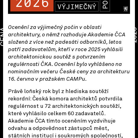
Ocenění za výjimečný počin v oblasti
CENA
2026
architektury, o němž rozhoduje Akademie ČCA
složená z více než padesáti odborníků, letos
patří zadavatelům, kteří v roce 2025 vyhlásili
architektonickou soutěž s potvrzením
regulérnosti ČKA. Ocenění bylo vyhlášeno na
nominačním večeru České ceny za architekturu
16. června v pražském CAMPu.
Právě loňský rok byl z hlediska soutěží
rekordní: Česká komora architektů potvrdila
regulérnost u 72 architektonických soutěží,
které vyhlásilo celkem 60 zadavatelů.
Akademie ČCA tímto oceněním vyzdvihuje
odvahu a odpovědnost zástupců měst,
státních institucí i soukromých společností,