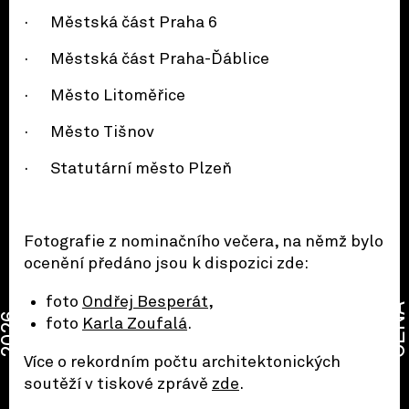
· Městská část Praha 6
· Městská část Praha-Ďáblice
· Město Litoměřice
· Město Tišnov
· Statutární město Plzeň
Fotografie z nominačního večera, na němž bylo
ocenění předáno jsou k dispozici zde:
foto
Ondřej Besperát
,
CENA
2026
foto
Karla Zoufalá
.
Více o rekordním počtu architektonických
soutěží v tiskové zprávě
zde
.