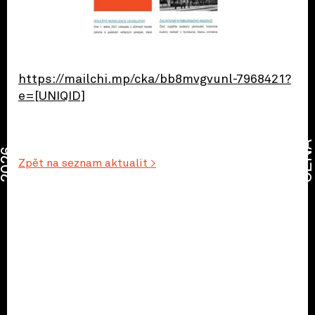
https://mailchi.mp/cka/bb8mvgvunl-7968421?
e=[UNIQID]
CENA
2026
Zpět na seznam aktualit >