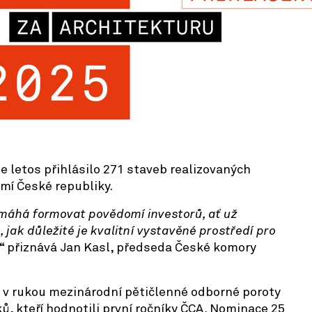
se letos přihlásilo 271 staveb realizovaných
emí České republiky.
omáhá formovat povědomí investorů, ať už
 jak důležité je kvalitní vystavěné prostředí pro
“ přiznává Jan Kasl, předseda České komory
vě v rukou mezinárodní pětičlenné odborné poroty
ů, kteří hodnotili první ročníky ČCA. Nominace 25