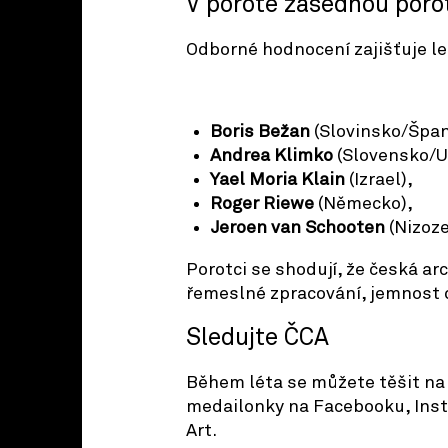
V porotě zasednou porot
Odborné hodnocení zajišťuje le
Boris Bežan
(Slovinsko/Špan
Andrea Klimko
(Slovensko/U
Yael Moria Klain
(Izrael),
Roger Riewe
(Německo),
Jeroen van Schooten
(Nizoz
Porotci se shodují, že česká ar
řemeslné zpracování, jemnost d
Sledujte ČCA
Během léta se můžete těšit na
medailonky na Facebooku, Inst
Art.