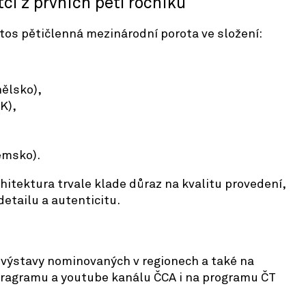
ci z prvních pěti ročníků
tos pětičlenná mezinárodní porota ve složení:
ělsko),
K),
emsko).
chitektura trvale klade důraz na kvalitu provedení,
etailu a autenticitu.
 výstavy nominovaných v regionech a také na
ragramu a youtube kanálu ČCA i na programu ČT