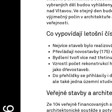
vybraných děl budou vyhlášeny
nad Vltavou. Ve stejný den bu
výjimečný počin v architektuře
veřejnosti.
Co vypovídají letošní čí
Nejvíce staveb bylo realizová
Převládají novostavby (175)
Bydlení tvoří více než třetin
Vzrostl počet rekonstrukcí h
jako dřevostaveb.
Do přehlídky se přihlásily i 
ale také jedna územní studi
Veřejné stavby a archit
Ze 104 veřejně financovaných 
architektonické soutěže s potv