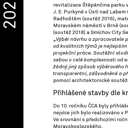
2026
revitalizace Štěpánčina parku 
J. E. Purkyně v Ústí nad Labem
Radhoštěm (soutěž 2016), mate
Moravském náměstí v Brně (sou
(soutěž 2018) a Smíchov City Se
„
Výběr návrhu a zpracovatele p
od kvalitních týmů je nejlepš
projekční práce. Soutěžní studi
sebou v celé komplexnosti od es
žádný jiný způsob výběrového ř
transparentní, zdůvodněné a 
pomocí architektonické soutěž
Přihlášené stavby dle k
Do 10. ročníku ČCA byly přihláš
nejvíce jich bylo realizováno v
Ve srovnání s předchozími roční
Moravskoslezského.