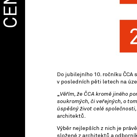
CENA
Do jubilejního 10. ročníku ČCA 
v posledních pěti letech na úz
„
Věřím, že ČCA kromě jiného p
soukromých, či veřejných, o tom,
úspěšný život celé společnosti,
architektů.
Výběr nejlepších z nich je prá
složené z architektů a odborník