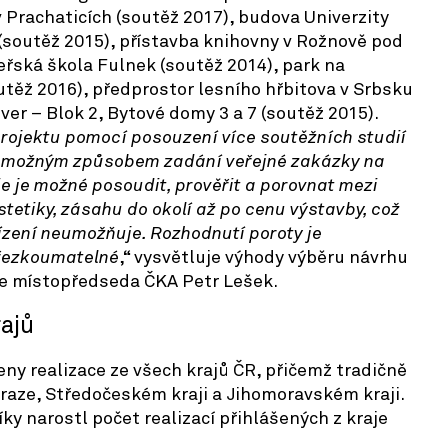
v Prachaticích (soutěž 2017), budova Univerzity
 (soutěž 2015), přístavba knihovny v Rožnově pod
řská škola Fulnek (soutěž 2014), park na
těž 2016), předprostor lesního hřbitova v Srbsku
ver – Blok 2, Bytové domy 3 a 7 (soutěž 2015).
rojektu pomocí posouzení více soutěžních studií
ím možným způsobem zadání veřejné zakázky na
e je možné posoudit, prověřit a porovnat mezi
tetiky, zásahu do okolí až po cenu výstavby, což
ízení neumožňuje. Rozhodnutí poroty je
přezkoumatelné
,“ vysvětluje výhody výběru návrhu
e místopředseda ČKA Petr Lešek.
rajů
eny realizace ze všech krajů ČR, přičemž tradičně
 Praze, Středočeském kraji a Jihomoravském kraji.
ky narostl počet realizací přihlášených z kraje