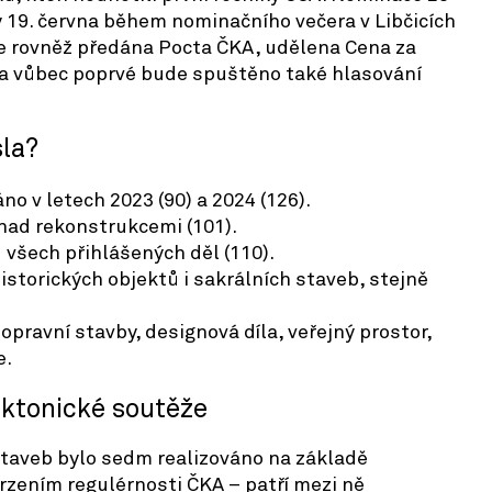
 19. června během nominačního večera v Libčicích
de rovněž předána Pocta ČKA, udělena Cena za
 a vůbec poprvé bude spuštěno také hlasování
sla?
no v letech 2023 (90) a 2024 (126).
 nad rekonstrukcemi (101).
u všech přihlášených děl (110).
istorických objektů i sakrálních staveb, stejně
dopravní stavby, designová díla, veřejný prostor,
e.
ektonické soutěže
staveb bylo sedm realizováno na základě
rzením regulérnosti ČKA – patří mezi ně